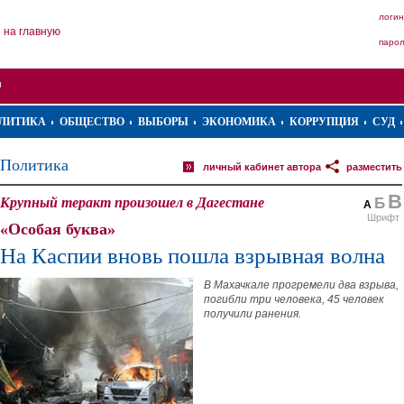
логин
на главную
паро
ЛИТИКА
ОБЩЕСТВО
ВЫБОРЫ
ЭКОНОМИКА
КОРРУПЦИЯ
СУД
Политика
личный кабинет автора
разместить
В
Крупный теракт произошел в Дагестане
Б
А
Шрифт
«Особая буква»
На Каспии вновь пошла взрывная волна
В Махачкале прогремели два взрыва,
погибли три человека, 45 человек
получили ранения.