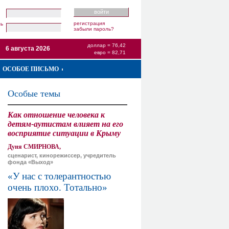
регистрация
ль
забыли пароль?
доллар = 76,42
6 августа 2026
евро = 82,71
ОСОБОЕ ПИСЬМО
Особые темы
Как отношение человека к
детям-аутистам влияет на его
восприятие ситуации в Крыму
Дуня СМИРНОВА,
сценарист, кинорежиссер, учредитель
фонда «Выход»
«У нас с толерантностью
очень плохо. Тотально»