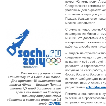
вокруг «Олимпстроя». А ме
Следственного комитета по
уголовных дел о фактах кор
компаниях в период подгот
Правда, большинство привл
мелкие исполнители.
Стоимость недостроенной 
исследования Марса и том
мнение, что дороговизна о
материалами, тяжелыми пр
рабочих, а изобилием нача
«Тендеры на строительство
созданные незадолго до са
выполняли суб-, суб-, суб-
работают на строительстве 
получают за свою работу, а
России впору проводить
боссы, боссы их боссов и 
Олимпиаду не в Сочи, а на Марсе.
исполнителей доходит всег
Для примера: 48-километровая
впечатлениями Алексей Глу
трасса Адлер — Красная Поляна
радиостанции
«Эхо Москв
стоила 7,5 млрд долларов, в то
время как полет на Красную
Помимо многочисленных су
планету аппарата NASA
участия ни в проектировани
обошелся в какие-то смешные 2,5
исправно получают свою до
млрд. (
ДАЛЕЕ
)