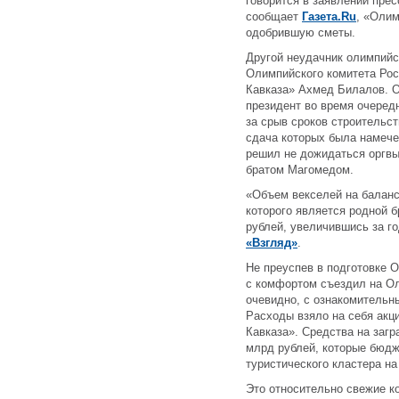
говорится в заявлении прес
сообщает
Газета.Ru
, «Олим
одобрившую сметы.
Другой неудачник олимпийс
Олимпийского комитета Рос
Кавказа» Ахмед Билалов. Он
президент во время очередн
за срыв сроков строительс
сдача которых была намече
решил не дожидаться оргвы
братом Магомедом.
«Объем векселей на баланс
которого является родной 
рублей, увеличившись за г
«Взгляд»
.
Не преуспев в подготовке 
с комфортом съездил на Ол
очевидно, с ознакомительн
Расходы взяло на себя акц
Кавказа». Средства на заг
млрд рублей, которые бюдж
туристического кластера на
Это относительно свежие 