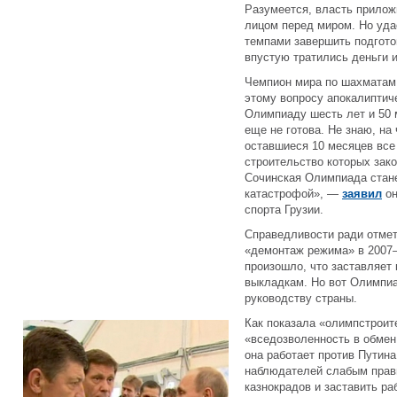
Разумеется, власть приложи
лицом перед миром. Но уда
темпами завершить подгото
впустую тратились деньги 
Чемпион мира по шахматам 
этому вопросу апокалиптиче
Олимпиаду шесть лет и 50 
еще не готова. Не знаю, на 
оставшиеся 10 месяцев все
строительство которых зако
Сочинская Олимпиада стане
катастрофой», —
заявил
он
спорта Грузии.
Справедливости ради отмет
«демонтаж режима» в 2007—
произошло, что заставляет 
выкладкам. Но вот Олимпиа
руководству страны.
Как показала «олимпстроит
«вседозволенность в обмен 
она работает против Путина
наблюдателей слабым прав
казнокрадов и заставить ра