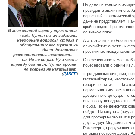
Но дело не только в имидж
президента значит много. Х
серьезный экономический у
даже не представляем. Нак
крайне редко. Причем чаще
В знаменитой сцене у трамплина,
со знаком плюс.
когда Путин начал задавать
неудобные вопросы, страха у
А это значит, что Россия м
обступивших его мужчин не
олимпийские объекты к фе
было. Некоторая
престижные международные 
растерянность, неловкость —
да. Но не страх. Ну а чего и
О перспективах и масштаба
вправду бояться: Путин грозен,
побеседовали с одним из 
но всерьез не наказывает.
«Грандиозные хищения, низк
(
ДАЛЕЕ
)
гастарбайтерам, неготовно
говорит политик. — На это
нормального человека непос
доведенного до суда. Пото
они закону неподвластны. 
и сбои. Но ее демонтаж озна
пойдет. Ничему она (неуд
для проформы объявит в ро
друг, а друг Медведева, чт
Ротенберга, прорубившего 
который построил дорогу А