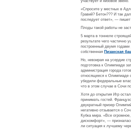
участвует и низовое звено.
«Спросите у местных в Адл
Гравий? Бетон??? И так да
последует ответ», — пишет
Плоды такой работы не зас
5 марта в тоннеле строящей
результате чего частично 
построенный двумя годами р
собственная
Пизанская ба
Но, невзирая на усердие ст
подготовка к Олимпиаде за
администрация города гото
относящееся к Олимпиаде с
убедили федеральные власт
что в этом случае в Сочи п
Хотя до открытия Игр остал
принимать гостей. Француз
двукратный призер Олимпий
негативно отзывается о Соч
Кубка мира. «Все огромное,
дискомфорт», — призналась
ли ситуация к лучшему чере