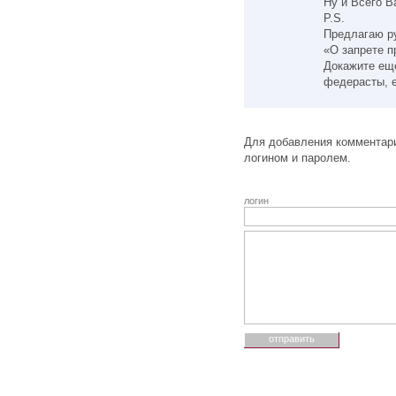
Ну и Всего В
P.S.
Предлагаю ру
«О запрете 
Докажите еще
федерасты, е
Для добавления комментари
логином и паролем.
логин