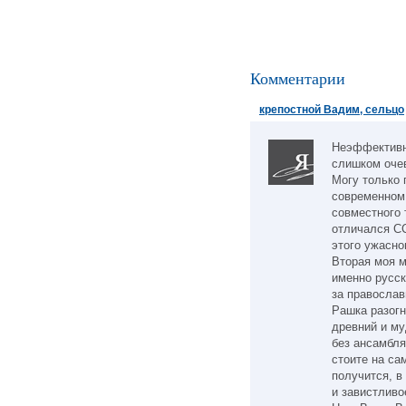
Комментарии
крепостной Вадим, сельцо
Неэффективно
слишком оче
Могу только 
современном
совместного 
отличался СС
этого ужасно
Вторая моя 
именно русск
за православ
Рашка разогн
древний и му
без ансамбля
стоите на са
получится, в
и завистливо