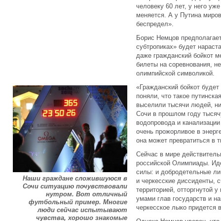
человеку 60 лет, у него уж
меняется. А у Путина миро
беспредел».
Борис Немцов предполагает
субтропиках» будет нараст
даже гражданский бойкот м
билеты на соревнования, не
олимпийской символикой.
«Гражданский бойкот будет
поняли, что такое путинска
выселили тысячи людей, ни
Сочи в прошлом году тысяч
водопровода и канализации
очень прожорливое в энерг
она может превратиться в т
Сейчас в мире действитель
российской Олимпиады. Ид
силы: и добродетельные ли
Наши граждане сложившуюся в
и черкесские диссиденты, 
Сочи ситуацию почувствовали
территорией, отторгнутой у
нутром. Вот отличный
умами глав государств и н
футбольный пример. Многие
черкесское лыко придется в
люди сейчас испытывают
чувства, хорошо знакомые