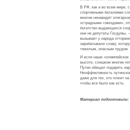
В РФ, как и во всем мире, 
спортивными баталиями сле
многие ненавидят олигархов
эстрадными «звездами», о
богатство выдающихся спор
они не депутаты Госдумы, —
вызывает у народа отторжен
зарабатывали славу, котору
тяжелым, опасным трудом.
И если наше «олимпийское 
высоте, слишком многие п
Путин обещал подарить на
Неэффективность путинског
даже для тех, кто плюет на
чтобы все было как есть.
Материал подготовили: