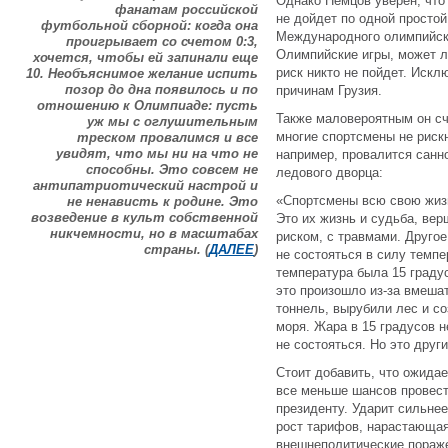
Однако Немцов уверен, что
фанатам российской
не дойдет по одной простой
футбольной сборной: когда она
Международного олимпийско
проигрывает со счетом 0:3,
Олимпийские игры, может л
хочется, чтобы ей запинали еще
риск никто не пойдет. Искл
10. Необъяснимое желание испить
позор до дна появилось и по
причинам Грузия.
отношению к Олимпиаде: пусть
Также маловероятным он счи
уж мы с оглушительным
многие спортсмены не рискн
треском провалимся и все
увидят, что мы ни на что не
например, провалится санн
способны. Это совсем не
ледового дворца:
антипатриотический настрой и
«Спортсмены всю свою жизн
не ненависть к родине. Это
возведение в культ собственной
Это их жизнь и судьба, вер
никчемности, но в масштабах
риском, с травмами. Другое
страны. (
ДАЛЕЕ
)
не состояться в силу темп
температура была 15 градус
это произошло из-за вмеша
тоннель, вырубили лес и со
моря. Жара в 15 градусов н
не состояться. Но это други
Стоит добавить, что ожида
все меньше шансов провест
президенту. Ударит сильнее
рост тарифов, нарастающа
внешнеполитические пораж