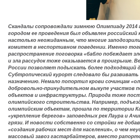
Скандалы сопровождали зимнюю Олимпиаду 2014 г
городом ее проведения был объявлен российский 
настолько неожиданным, что многие заподозрил
комитет в неспортивном поведении. Именно тог
распространение поговорка «бабло побеждает зло
и зла рассудок тоже оказывается в проигрыше. В
России позволяет подыскать более подходящий д
Субтропический курорт следовало бы развивать 
назначению. Немало попортил крови сочинцам «ол
добровольно-принудительном выкупе участков 
объектов и инфраструктуры. Природа тоже пост
олимпийского строительства. Например, подъезд
олимпийским объектам, прошла по территории Кав
«укрепление берегов» заповедных рек Лаура и Ачи
грязи. И новости собственно со стройки не доб
«создания рабочих мест для населения», о чем не
массовый завоз гастарбайтеров, вместо рапорт