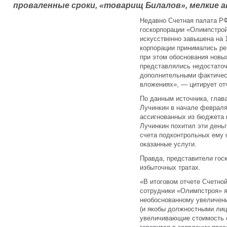
проваленные сроки, «товарищ Билалов», мелкие а
Недавно Счетная палата РФ
госкорпорации «Олимпстрой
искусственно завышена на 
корпорации принимались ре
при этом обоснования новы
представлялись недостато
дополнительными фактичес
вложениях», — цитирует от
По данным источника, глав
Лучинкин в начале февраля
ассигнованных из бюджета 
Лучинкин похитил эти деньг
счета подконтрольных ему 
оказанные услуги.
Правда, представители гос
избыточных тратах.
«В итоговом отчете Счетной
сотрудники «Олимпстроя» я
необоснованному увеличени
(и якобы должностными ли
увеличивающие стоимость о