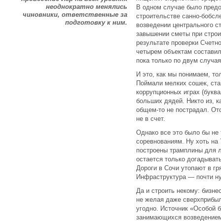
неоднократно менялись
В одном случае было предо
чиновники, ответственные за
строительстве санно-бобсл
подготовку к ним.
возведении центрального ст
завышении сметы при строи
результате проверки Счетн
четырем объектам составил
пока только по двум случая
И это, как мы понимаем, т
Поймали мелких сошек, ст
коррупционных играх (букв
больших дядей. Никто из, к
общем-то не пострадал. От
не в счет.
Однако все это было бы не 
соревнованиям. Ну хоть на 7
построены трамплины для л
остается только догадывать
Дороги в Сочи утопают в гря
Инфраструктура — почти н
Да и строить некому: бизне
не желая даже сверхприбыл
угодно. Источник «Особой б
занимающихся возведением