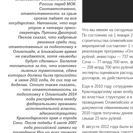
России перед МОК.
Соответственно,
ответственность за срыв
сроков падает на все
государство. Напомним, что еще
утром в четверг пресс-
Что мы имеем на сегодняшн
секретарь Путина Дмитрий
По состоянию на 1 января 
Песков сказал, что кадровые
строительства олимпийских
решения среди лиц,
мероприятий составляет 1 
ответственных за подготовку к
реализации программы «Оли
Олимпиаде, в ближайшее время
не ожидаются, хотя «выводы
рублей, инвесторы — 737 м
будут сделаны». Билалов
Сочи — 77 млрд 700 млн, 
поплатился за то, что комплекс
— 209 млрд 700 млн рублей
лыжных трамплинов, сдача
эксперты оценивали расход
которых должна была произойти
долларов, но действительн
в июне 2011 года, до сих пор не
доделан. Стоит также сказать,
Еще в 2010 году сотрудник
что ответственность за
Краснодарскому краю возбу
подготовку к Олимпиаде 2014
во властных структурах и в
года распределена между
проведению Олимпийских и
федеральными органами
документов обвиняемыми п
исполнительной власти,
2010 годов получены денеж
администрациями
Краснодарского края и города
свыше 23 млн рублей.
Сочи. После победы 4 июля 2007
В августе 2012 года были 
года российской заявки на
хищения бюджетных средств
проведение Игр на всех уровнях