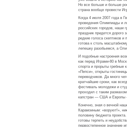
Но все больше и больше ро
страна вообще провести Иг
Когда 4 июля 2007 года в 
проведения Олимпиады и л
российских городов, наши г
праздник придется дорого з
редкие голоса скептиков и 
готова к столь масштабном
лепешку разобьемся, а Олим
И подобные настроения возн
как перед Играми-80 в Мос
спорта и прорыты гребные 
«Пепси», открыты гостиниц
переводчиков. Да много че
кратчайшие сроки, как всег
фестиваль молодежи и студ
проходил с таким размахом 
капстран — США и Европы 
Конечно, зная о вечной на
Карамзиным: «воруют!», ник
половину бюджета проекта.
готовы терпеть и неудобств
первостепенное значение иг