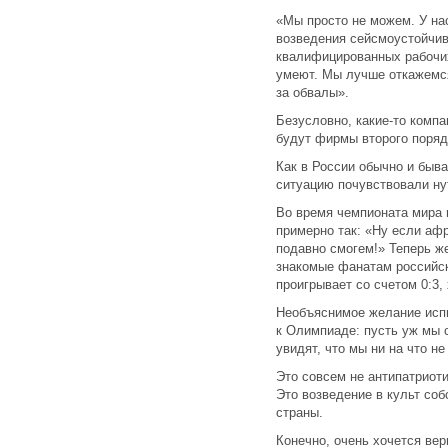
«Мы просто не можем. У на
возведения сейсмоустойчив
квалифицированных рабочих
умеют. Мы лучше откажемся
за обвалы».
Безусловно, какие-то компа
будут фирмы второго поря
Как в России обычно и быв
ситуацию почувствовали ну
Во время чемпионата мира
примерно так: «Ну если афр
подавно смогем!» Теперь ж
знакомые фанатам российск
проигрывает со счетом 0:3,
Необъяснимое желание испи
к Олимпиаде: пусть уж мы 
увидят, что мы ни на что не
Это совсем не антипатриоти
Это возведение в культ соб
страны.
Конечно, очень хочется вер