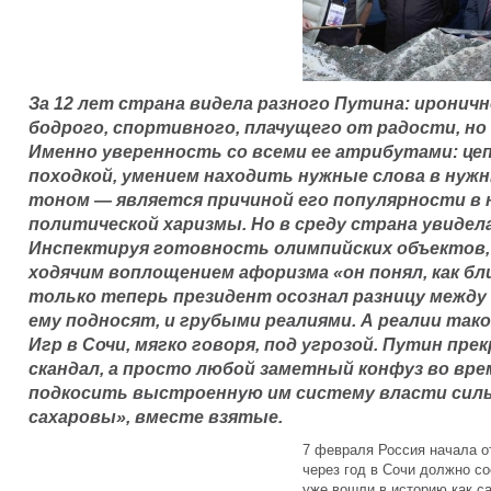
За 12 лет страна видела разного Путина: ироничн
бодрого, спортивного, плачущего от радости, но 
Именно уверенность со всеми ее атрибутами: це
походкой, умением находить нужные слова в нуж
тоном — является причиной его популярности в 
политической харизмы. Но в среду страна увидел
Инспектируя готовность олимпийских объектов
ходячим воплощением афоризма «он понял, как бли
только теперь президент осознал разницу между
ему подносят, и грубыми реалиями. А реалии так
Игр в Сочи, мягко говоря, под угрозой. Путин пре
скандал, а просто любой заметный конфуз во вр
подкосить выстроенную им систему власти сильн
сахаровы», вместе взятые.
7 февраля Россия начала о
через год в Сочи должно со
уже вошли в историю как с