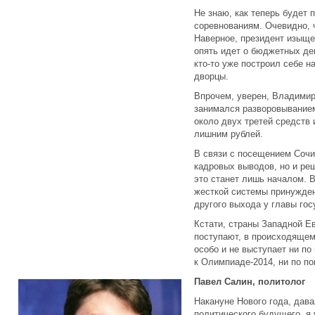
Не знаю, как теперь будет 
соревнованиям. Очевидно, ч
Наверное, президент изыще
опять идет о бюджетных ден
кто-то уже построил себе 
дворцы.
Впрочем, уверен, Владимир
занимался разворовыванием
около двух третей средств
лишним рублей.
В связи с посещением Сочи
кадровых выводов, но и ре
это станет лишь началом. 
жесткой системы принужден
другого выхода у главы гос
Кстати, страны Западной Е
поступают, в происходящем
особо и не выступает ни по
к Олимпиаде-2014, ни по по
Павел Салин, политолог
Накануне Нового года, дава
политического будущего, я 