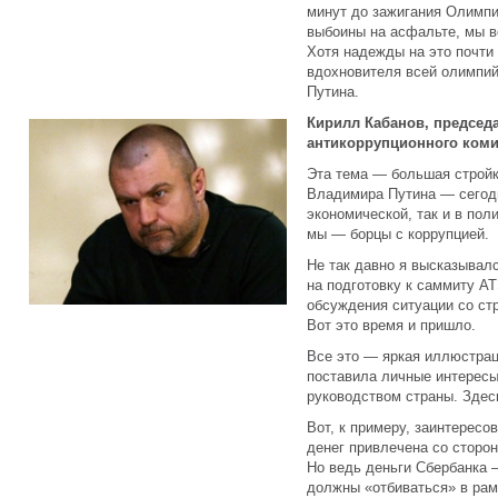
минут до зажигания Олимпи
выбоины на асфальте, мы в
Хотя надежды на это почти 
вдохновителя всей олимпи
Путина.
Кирилл Кабанов, председ
антикоррупционного коми
Эта тема — большая стройк
Владимира Путина — сегодн
экономической, так и в пол
мы — борцы с коррупцией.
Не так давно я высказывал
на подготовку к саммиту АТ
обсуждения ситуации со ст
Вот это время и пришло.
Все это — яркая иллюстрац
поставила личные интересы
руководством страны. Здес
Вот, к примеру, заинтересо
денег привлечена со сторон
Но ведь деньги Сбербанка —
должны «отбиваться» в рам