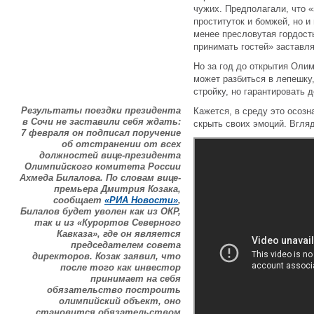
чужих. Предполагали, что «
проституток и бомжей, но и
менее пресловутая гордост
принимать гостей» заставля
Но за год до открытия Оли
может разбиться в лепешку
стройку, но гарантировать 
Результаты поездки президента
Кажется, в среду это осозн
в Сочи не заставили себя ждать:
скрыть своих эмоций. Вгляд
7 февраля он подписал поручение
об отстранении от всех
должностей вице-президента
Олимпийского комитета России
Ахмеда Билалова. По словам вице-
премьера Дмитрия Козака,
сообщает
«РИА Новости»
,
Билалов будет уволен как из ОКР,
так и из «Курортов Северного
Кавказа», где он является
председателем совета
директоров. Козак заявил, что
после того как инвестор
принимает на себя
обязательство построить
олимпийский объект, оно
становится обязательством