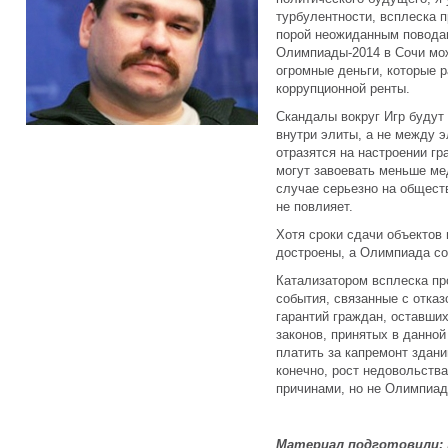
турбулентности, всплеска п
порой неожиданным поводам
Олимпиады-2014 в Сочи мож
огромные деньги, которые 
коррупционной ренты.
Скандалы вокруг Игр будут
внутри элиты, а не между э
отразятся на настроении г
могут завоевать меньше ме
случае серьезно на общест
не повлияет.
Хотя сроки сдачи объектов
достроены, а Олимпиада со
Катализатором всплеска пр
события, связанные с отка
гарантий граждан, оставши
законов, принятых в данно
платить за капремонт здани
конечно, рост недовольств
причинами, но не Олимпиадо
Материал подготовили: