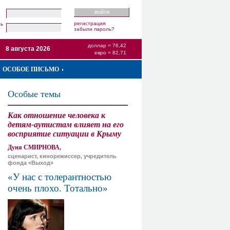
регистрация
ль
забыли пароль?
доллар = 76,42
8 августа 2026
евро = 82,71
ОСОБОЕ ПИСЬМО
Особые темы
Как отношение человека к
детям-аутистам влияет на его
восприятие ситуации в Крыму
Дуня СМИРНОВА,
сценарист, кинорежиссер, учредитель
фонда «Выход»
«У нас с толерантностью
очень плохо. Тотально»