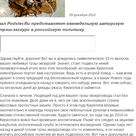
29 декабря 2012
нал Podster.Ru представляют еженедельную авторскую
трэш-экскурс в российскую политику.
Здравствуйте, дорогие! Вот вы и дождались символического 33-го выпуска
ваших любимых трэш-экскурсий. Значит, стоит подвести некий
промежуточный итого всех этих безобразий, которыми Кириллов
невозбранно портит вам настроение. Ведь есть и второй повод — нам всем
дышит в спину грядущий год беспозвоночной гадины, а в канун Нового года
принято оглядываться назад и говорить что-нибудь умное. Вот этим сейчас,
за несколько дней до декады ужаса, Кириллов и займется.
Сначала о личном. Уходящий год для вашего трэш-экскурсовода стал без
шуток знаковым. Дело даже не в, чего уж там, всколыхнувших страну
массовых протестных акциях. Просто в этом году Кириллов впервые
окончательно и навсегда погрузил свои любопытные ручонки в невыносимое
месиво отечественной политики. Будете смеяться, но года так до 2010-го
Кириллов и вовсе был кромешно аполитичным. Разве что следил за акциями
нацболов, исполненный сугубо эстетического восхищения. Однако пару лет
назад в дикой голове трэш-экскурсовода что-то изменилось, и он начал
изучать российскую политику во всех подробностях. Вот так и доизучался до