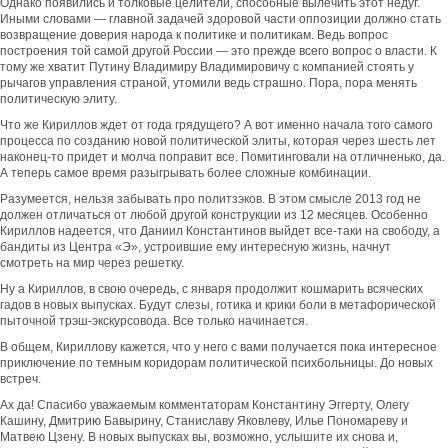
Однако появились и толковые целители, способные вылечить этот недуг.
Иными словами — главной задачей здоровой части оппозиции должно стать
возвращение доверия народа к политике и политикам. Ведь вопрос
построения той самой другой России — это прежде всего вопрос о власти. К
тому же хватит Путину Владимиру Владимировичу с компанией стоять у
рычагов управления страной, утомили ведь страшно. Пора, пора менять
политическую элиту.
Что же Кириллов ждет от года грядущего? А вот именно начала того самого
процесса по созданию новой политической элиты, которая через шесть лет
наконец-то придет и молча поправит все. Помитинговали на отличненько, да.
А теперь самое время разыгрывать более сложные комбинации.
Разумеется, нельзя забывать про политзэков. В этом смысле 2013 год не
должен отличаться от любой другой конструкции из 12 месяцев. Особенно
Кириллов надеется, что Даниил Константинов выйдет все-таки на свободу, а
бандиты из Центра «Э», устроившие ему интересную жизнь, начнут
смотреть на мир через решетку.
Ну а Кириллов, в свою очередь, с января продолжит кошмарить всяческих
гадов в новых выпусках. Будут слезы, готика и крики боли в метафорической
пыточной трэш-экскурсовода. Все только начинается.
В общем, Кириллову кажется, что у него с вами получается пока интересное
приключение по темным коридорам политической психбольницы. До новых
встреч.
Ах да! Спасибо уважаемым комментаторам Константину Эггерту, Олегу
Кашину, Дмитрию Бавырину, Станиславу Яковлеву, Илье Пономареву и
Матвею Цзену. В новых выпусках вы, возможно, услышите их снова и,