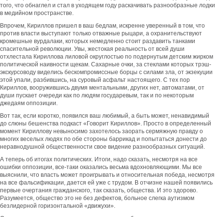
того, что обнаглел и стал в уходящем году раскачивать разнообразные лодки
в медийном пространстве.
Впрочем, Кириллов пришел в ваш бедлам, искренне уверенный в том, что
против власти выступают только отважные рыцари, а охранительствуют
кромешные вурдалаки, которых немедленно стоит раздавить танками
спасительной революции. Увы, жестокая реальность от всей души
отхлестала Кириллова лиловой округлостью по подернутым детским жирком
политической наивности щекам. Сахарные очки, за стеклами которых трэш-
экскурсоводу виделись бескомпромиссные борцы с силами зла, от экзекуции
этой упали, разбившись, на суровый асфальт настоящего. С тех пор
Кириллов, вооружившись двумя ментальными, других нет, автоматами, от
души пускает очереди как по людям государевым, так и по некоторым
джедаям оппозиции.
Вот так, если коротко, появился ваш любимый, а быть может, ненавидимый
до слюны бешенства подкаст «Говорит Кириллов». Просто в определенный
момент Кириллову невыносимо захотелось заорать сермяжную правду о
многих веселых людях по обе стороны баррикад и попытаться донести до
неравнодушной общественности свое видение разнообразных ситуаций.
А теперь об итогах политических. Итоги, надо сказать, несмотря на все
ошибки оппозиции, все-таки оказались весьма вдохновляющими. Мы все
выяснили, что власть может проигрывать и относительная победа, несмотря
на все фальсификации, дается ей уже с трудом. В отчизне нашей появились
первые очертания гражданского, так сказать, общества. И это здорово.
Разумеется, общество это не без дефектов, больное слегка аутизмом
безлидерной горизонтальной «движухи».