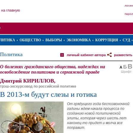
логин
на главную
паро
ЛИТИКА
ОБЩЕСТВО
ВЫБОРЫ
ЭКОНОМИКА
КОРРУПЦИЯ
СУД
Политика
личный кабинет автора
разместить
В
О болезнях гражданского общества, надеждах на
Б
А
освобождение политзэков и сермяжной правде
Шрифт
Дмитрий КИРИЛЛОВ,
трэш-экскурсовод по российской политике
В 2013-м будут слезы и готика
От грядущего года беспозвоночной
гадины ждем начала процесса по
созданию новой политической
элиты, которая через шесть лет
наконец-то придет и молча все
поправит.