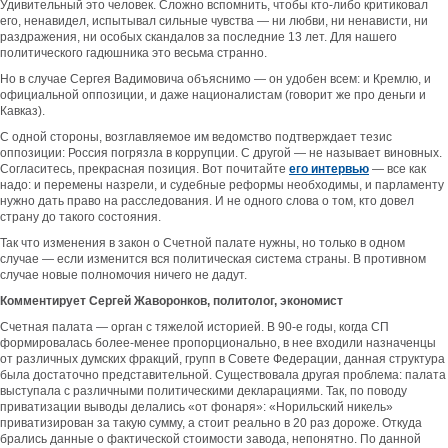
Удивительный это человек. Сложно вспомнить, чтобы кто-либо критиковал
его, ненавидел, испытывал сильные чувства — ни любви, ни ненависти, ни
раздражения, ни особых скандалов за последние 13 лет. Для нашего
политического гадюшника это весьма странно.
Но в случае Сергея Вадимовича объяснимо — он удобен всем: и Кремлю, и
официальной оппозиции, и даже националистам (говорит же про деньги и
Кавказ).
С одной стороны, возглавляемое им ведомство подтверждает тезис
оппозиции: Россия погрязла в коррупции. С другой — не называет виновных.
Согласитесь, прекрасная позиция. Вот почитайте
его интервью
— все как
надо: и перемены назрели, и судебные реформы необходимы, и парламенту
нужно дать право на расследования. И не одного слова о том, кто довел
страну до такого состояния.
Так что изменения в закон о Счетной палате нужны, но только в одном
случае — если изменится вся политическая система страны. В противном
случае новые полномочия ничего не дадут.
Комментирует Сергей Жаворонков, политолог, экономист
Счетная палата — орган с тяжелой историей. В 90-е годы, когда СП
формировалась более-менее пропорционально, в нее входили назначенцы
от различных думских фракций, групп в Совете Федерации, данная структура
была достаточно представительной. Существовала другая проблема: палата
выступала с различными политическими декларациями. Так, по поводу
приватизации выводы делались «от фонаря»: «Норильский никель»
приватизирован за такую сумму, а стоит реально в 20 раз дороже. Откуда
брались данные о фактической стоимости завода, непонятно. По данной