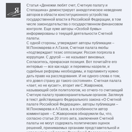
Статья «Денежки любят счет, Счетную палату и
Степашина» демонстрирует анекдотическое неведение
авторов в области конституционного устройства
государственной власти в Российской Федерации, в том
числе законодательства о государственном финансовом
контроле. Еще хуже авторы «Особой буквы»
информированы о текущей деятельности Счетной
палаты.
С одной стороны, утверждают авторы публикации –
М.Пономарева и А.Газов, Счетная палата якобы
«подтверждает тезис оппозиции: Россия погрязла в
коррупции. С другой — не называет виновных.
Согласитесь, прекрасная позиция. Вот почитайте его
интервью — все как надо: и перемены назрели, и
судебные реформы необходимы, и парламенту нужно
дать право на расследования. И не одного слова о том,
кто довел страну до такого состояния». Счетная палата
«лает, но не кусает», вторит им С.Жавронков,
называющий себя политологом, но отчего-то считающий
Счетную палату правоохранительным органом. Заглянув
в текст действующего Федерального закона «О Счетной
палате Российской Федерации», авторы публикации –
М.Пономарева и А.Газов, а в особенности автор
комментария – С.Жаворонков обнаружили бы, что,
согласно статье 20 этого акта, заключения Счетной
палаты не могут содержать политических оценок
решений, принимаемых органами представительной и