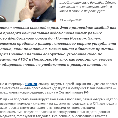
разоблачительные доклады. Однако
власть на них реагирует слабо, а
когда и вообще не реагирует.
21 ноября 2012
вится главным ньюсмейкером. Это происходит каждый раз
ов проверки контрольным ведомством самых разных
ого футбольного союза до «Почты России». Затем,
енежных средств и размер нанесенного стране ущерба, эти
словно, если покопаться, можно найти обратные примеры.
ерки Счетной палаты возбуждено уголовное дело по
аммита АТЭС в Приморье. Но это, как говорится, совсем
 общественность не уведомляют о реакции власти на
По информации
Slon.Ru
, спикер Госдумы Сергей Нарышкин и два его первых
заместителя — единоросс Александр Жуков и коммунист Иван Мельников —
предложили новую редакцию закона о Счетной палате РФ.
Издание подробно анализирует внесенные поправки, речь в которых идет об
изменении порядка назначения на должность председателя СП, зампреда и
аудиторов, а структура наделяется новыми контролирующими
полномочиями, получает право на проверку региональных дотационных
бюджетов, госзакупок и так далее. Все логично, обоснованно и кажется