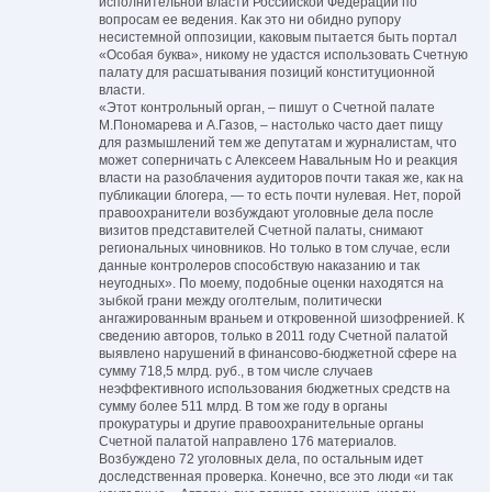
исполнительной власти Российской Федерации по
вопросам ее ведения. Как это ни обидно рупору
несистемной оппозиции, каковым пытается быть портал
«Особая буква», никому не удастся использовать Счетную
палату для расшатывания позиций конституционной
власти.
«Этот контрольный орган, – пишут о Счетной палате
М.Пономарева и А.Газов, – настолько часто дает пищу
для размышлений тем же депутатам и журналистам, что
может соперничать с Алексеем Навальным Но и реакция
власти на разоблачения аудиторов почти такая же, как на
публикации блогера, — то есть почти нулевая. Нет, порой
правоохранители возбуждают уголовные дела после
визитов представителей Счетной палаты, снимают
региональных чиновников. Но только в том случае, если
данные контролеров способствую наказанию и так
неугодных». По моему, подобные оценки находятся на
зыбкой грани между оголтелым, политически
ангажированным враньем и откровенной шизофренией. К
сведению авторов, только в 2011 году Счетной палатой
выявлено нарушений в финансово-бюджетной сфере на
сумму 718,5 млрд. руб., в том числе случаев
неэффективного использования бюджетных средств на
сумму более 511 млрд. В том же году в органы
прокуратуры и другие правоохранительные органы
Счетной палатой направлено 176 материалов.
Возбуждено 72 уголовных дела, по остальным идет
доследственная проверка. Конечно, все это люди «и так