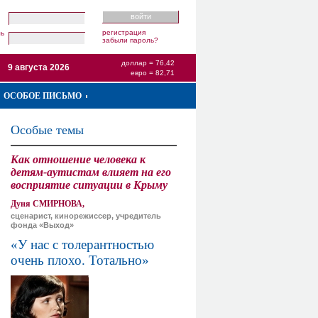
регистрация
ль
забыли пароль?
доллар = 76,42
9 августа 2026
евро = 82,71
ОСОБОЕ ПИСЬМО
Особые темы
Как отношение человека к
детям-аутистам влияет на его
восприятие ситуации в Крыму
Дуня СМИРНОВА,
сценарист, кинорежиссер, учредитель
фонда «Выход»
«У нас с толерантностью
очень плохо. Тотально»