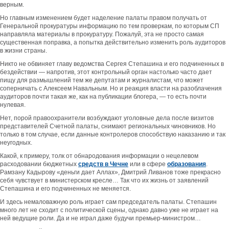
верным.
Но главным изменением будет наделение палаты правом получать от
Генеральной прокуратуры информацию по тем проверкам, по которым СП
направляла материалы в прокуратуру. Пожалуй, эта не просто самая
существенная поправка, а попытка действительно изменить роль аудиторов
в жизни страны.
Никто не обвиняет главу ведомства Сергея Степашина и его подчиненных в
бездействии — напротив, этот контрольный орган настолько часто дает
пищу для размышлений тем же депутатам и журналистам, что может
соперничать с Алексеем Навальным. Но и реакция власти на разоблачения
аудиторов почти такая же, как на публикации блогера, — то есть почти
нулевая.
Нет, порой правоохранители возбуждают уголовные дела после визитов
представителей Счетной палаты, снимают региональных чиновников. Но
только в том случае, если данные контролеров способствую наказанию и так
неугодных.
Какой, к примеру, толк от обнародования информации о нецелевом
расходовании бюджетных
средств в Чечне
или в сфере
образования
.
Рамзану Кадырову «деньги дает Аллах», Дмитрий Ливанов тоже прекрасно
себя чувствует в министерском кресле… Так что их жизнь от заявлений
Степашина и его подчиненных не меняется.
И здесь немаловажную роль играет сам председатель палаты. Степашин
много лет не сходит с политической сцены, однако давно уже не играет на
ней ведущие роли. Да и не играл даже будучи премьер-министром…