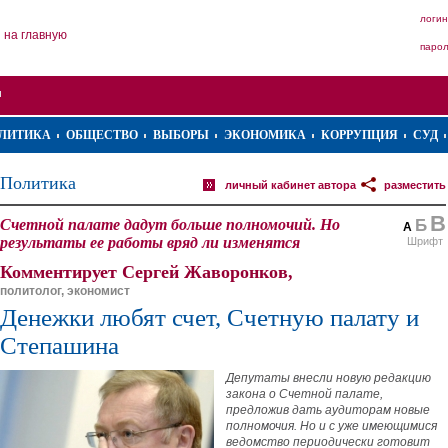
логин
на главную
паро
ЛИТИКА
ОБЩЕСТВО
ВЫБОРЫ
ЭКОНОМИКА
КОРРУПЦИЯ
СУД
Политика
личный кабинет автора
разместить
В
Счетной палате дадут больше полномочий. Но
Б
А
результаты ее работы вряд ли изменятся
Шрифт
Комментирует Сергей Жаворонков,
политолог, экономист
Денежки любят счет, Счетную палату и
Степашина
Депутаты внесли новую редакцию
закона о Счетной палате,
предложив дать аудиторам новые
полномочия. Но и с уже имеющимися
ведомство периодически готовит