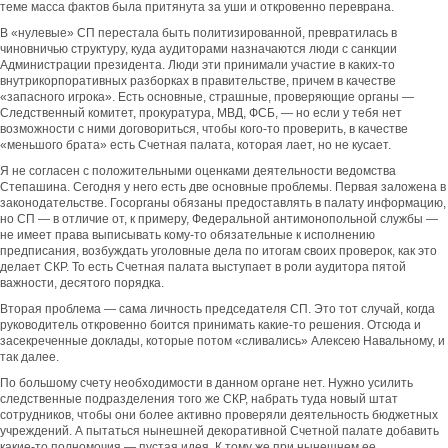
теме масса фактов была притянута за уши и откровенно переврана.
В «нулевые» СП перестала быть политизированной, превратилась в
чиновничью структуру, куда аудиторами назначаются люди с санкции
Администрации президента. Люди эти принимали участие в каких-то
внутрикорпоративных разборках в правительстве, причем в качестве
«запасного игрока». Есть основные, страшные, проверяющие органы —
Следственный комитет, прокуратура, МВД, ФСБ, — но если у тебя нет
возможности с ними договориться, чтобы кого-то проверить, в качестве
«меньшого брата» есть Счетная палата, которая лает, но не кусает.
Я не согласен с положительными оценками деятельности ведомства
Степашина. Сегодня у него есть две основные проблемы. Первая заложена в
законодательстве. Госорганы обязаны предоставлять в палату информацию,
но СП — в отличие от, к примеру, Федеральной антимонопольной службы —
не имеет права выписывать кому-то обязательные к исполнению
предписания, возбуждать уголовные дела по итогам своих проверок, как это
делает СКР. То есть Счетная палата выступает в роли аудитора пятой
важности, десятого порядка.
Вторая проблема — сама личность председателя СП. Это тот случай, когда
руководитель откровенно боится принимать какие-то решения. Отсюда и
засекреченные доклады, которые потом «сливались» Алексею Навальному, и
так далее.
По большому счету необходимости в данном органе нет. Нужно усилить
следственные подразделения того же СКР, набрать туда новый штат
сотрудников, чтобы они более активно проверяли деятельность бюджетных
учреждений. А пытаться нынешней декоративной Счетной палате добавить
какие-то полномочия — пустая идея. К тому же при нынешнем ее