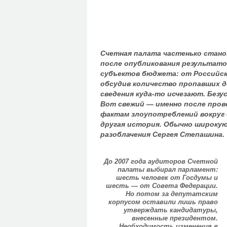
Счетная палата частенько стано
после опубликования результат
субъектов бюджета: от Российск
обсудив количество пропавших д
сведения куда-то исчезают. Безу
Вот свежий — именно после пров
фактам злоупотреблений вокруг с
другая история. Обычно широкую
разоблачения Сергея Степашина.
До 2007 года аудиторов Счетной
палаты выбирал парламент:
шесть человек от Госдумы и
шесть — от Совета Федерации.
Но потом за депутатским
корпусом оставили лишь право
утверждать кандидатуры,
внесенные президентом.
Необходимость изменения в