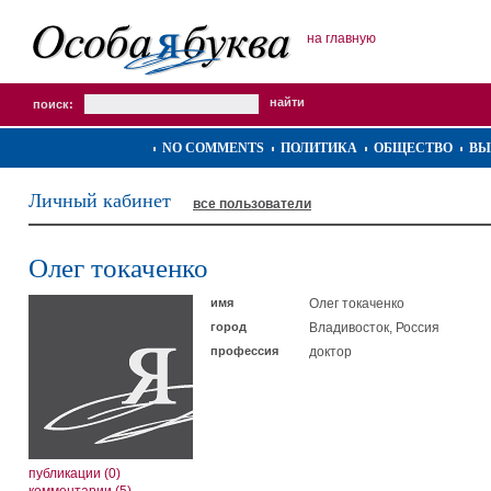
на главную
поиск:
NO COMMENTS
ПОЛИТИКА
ОБЩЕСТВО
ВЫ
Личный кабинет
все пользователи
Олег токаченко
имя
Олег токаченко
город
Владивосток, Россия
профессия
доктор
публикации (0)