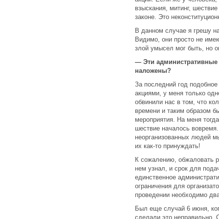
взыскания, митинг, шествие
законе. Это неконституцион
В данном случае я грешу н
Видимо, они просто не имею
злой умысел мог быть, но о
— Эти административные 
наложены?
За последний год подобное
акциями, у меня только од
обвинили нас в том, что к
времени и таким образом б
мероприятия. На меня тогд
шествие началось вовремя
неорганизованных людей м
их как-то принуждать!
К сожалению, обжаловать р
нем узнал, и срок для под
единственное администрат
ограничения для организато
проведении необходимо два
Был еще случай 6 июня, ко
сделали это неправильно. 