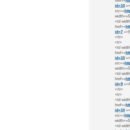
href=«
ht
id=10
»>
src=«
ht
width=«5
<td widt
href=«
ht
id=7
»>E
</tr>
<tr>
<td widt
href=«
ht
id=10
»>
src=«
ht
width=«5
<td widt
href=«
ht
id=9
»>A
</tr>
<tr>
<td widt
href=«
ht
id=10
»>
src=«
ht
width=«5
<td widt