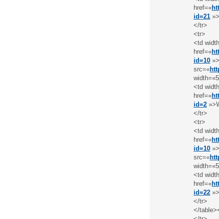
href=«
ht
id=21
»>
</tr>
<tr>
<td widt
href=«
ht
id=10
»>
src=«
ht
width=«5
<td widt
href=«
ht
id=2
»>W
</tr>
<tr>
<td widt
href=«
ht
id=10
»>
src=«
ht
width=«5
<td widt
href=«
ht
id=22
»>
</tr>
</table>
</tr>