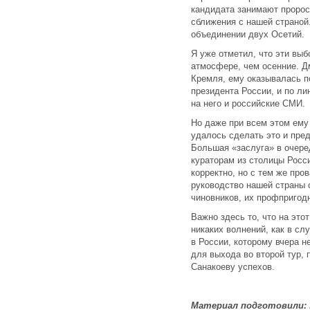
кандидата занимают пророс
сближения с нашей страной
объединении двух Осетий.
Я уже отметил, что эти выб
атмосфере, чем осенние. 
Кремля, ему оказывалась п
президента России, и по л
на него и российские СМИ.
Но даже при всем этом ему 
удалось сделать это и пр
Большая «заслуга» в очере
кураторам из столицы Росси
корректно, но с тем же про
руководство нашей страны 
чиновников, их профпригод
Важно здесь то, что на это
никаких волнений, как в с
в России, которому вчера н
для выхода во второй тур, 
Санакоеву успехов.
Материал подготовили: