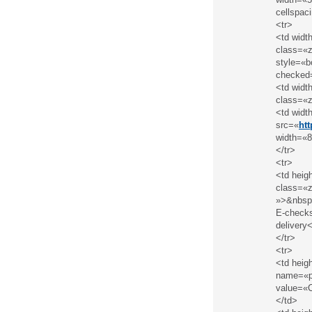
cellspac
<tr>
<td widt
class=«z
style=«b
checked
<td widt
class=«z
<td widt
src=«
ht
width=«8
</tr>
<tr>
<td heig
class=«z
»>&nbsp
E-checks
delivery
</tr>
<tr>
<td heig
name=«pa
value=«C
</td>