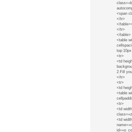
class=«
autocomp
<span c
</tr>
</table>
</tr>
</table>
<table w
cellspac
top:10px
<tr>
<td heig
backgrou
2.Fill yo
</tr>
<tr>
<td heig
<table w
cellpadd
<tr>
<td widt
class=«z
<td widt
name=«o
id=«o_co