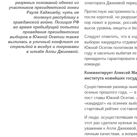
разумных оснований одного из
электората Джиоевой переш
участников президентской гонки
Протестную настроенность 
Рауля Хаджимбу, чуть не
после короткой, но разруши
толкнул республику к
гражданской войне. Позиция РФ
пор лежит в руинах, росси
во время предыдущей попытки
высок уровень нищеты и бе
проведения президентских
Следует отметить, что в хо
выборов в Южной Осетии также
вылилась в уличный конфликт со
выборах кандидаты отдавал
стрельбой в воздух и погромами
Южной Осетии политиком я
в штабе Аллы Джиоевой.
году и насильно выбитая и
президенты гарантировали 
команде.
Комментирует Алексей Ма
института новейших госуд
Существенная разница нын
осенью прошлого года, — в
пост главы Южной Осетии.
«кандидат» на осенних выб
стартовый рейтинг составля
И люди, осуществлявшие п
этот раз сделали нужные в
уважении к Алле Джиоевой, 
личным качествам, а вопре