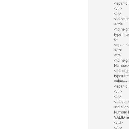
<span c
</tr>
<tr>
<td heig
</td>
<td heig
type=«te
/>
<span c
</tr>
<tr>
<td heig
Number:
<td hei
type=«te
value=«»
<span c
</tr>
<tr>
<td alig
<td alig
Number F
VALID mo
</td>
</tr>