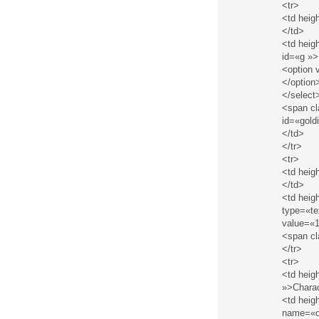
<tr>
<td heig
</td>
<td heig
id=«g »>
<option 
</option
</select
<span c
id=«gold
</td>
</tr>
<tr>
<td heig
</td>
<td heig
type=«te
value=«1
<span c
</tr>
<tr>
<td heig
»>Charac
<td heig
name=«o