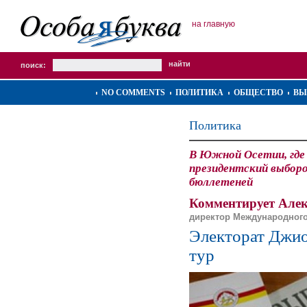
на главную
поиск:
NO COMMENTS
ПОЛИТИКА
ОБЩЕСТВО
ВЫ
Политика
В Южной Осетии, где
президентский выборо
бюллетеней
Комментирует Але
директор Международного
Электорат Джио
тур