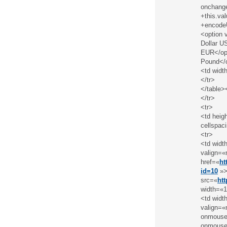
onchange
+this.val
+encodeU
<option 
Dollar U
EUR</opt
Pound</o
<td widt
</tr>
</table>
</tr>
<tr>
<td heig
cellspac
<tr>
<td widt
valign=«
href=«
ht
id=10
»>
src=«
ht
width=«1
<td widt
valign=«
onmouseo
onmouseo