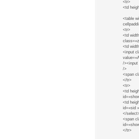
<tr>
<td heig
<table w
cellpadd
<tr>
<td widt
class=«
<td widt
<input c
value=«
/><inpu
/>
<span c
</tr>
<tr>
<td heig
id=«show
<td heig
id=«sid 
</select
<span c
id=«show
</tr>