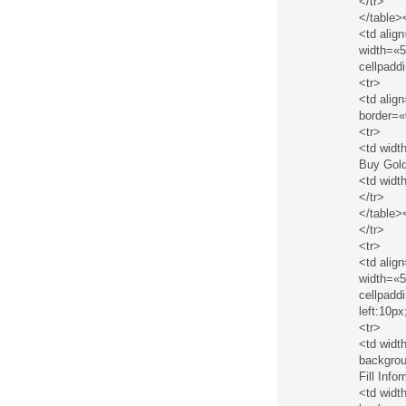
</tr>
</table>
<td alig
width=«5
cellpadd
<tr>
<td alig
border=«
<tr>
<td widt
Buy Gold
<td widt
</tr>
</table>
</tr>
<tr>
<td alig
width=«5
cellpadd
left:10px
<tr>
<td widt
backgrou
Fill Info
<td widt