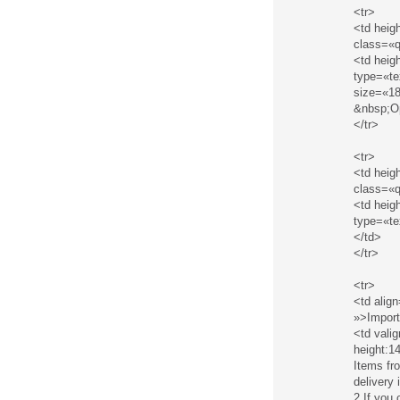
<tr>
<td heig
class=«q
<td heig
type=«te
size=«18
&nbsp;Op
</tr>
<tr>
<td heig
class=«q
<td hei
type=«te
</td>
</tr>
<tr>
<td alig
»>Import
<td vali
height:1
Items fr
delivery 
2 If yo