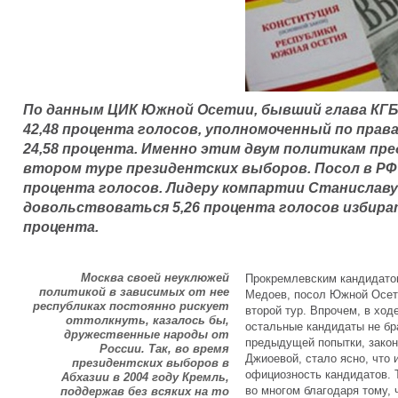
По данным ЦИК Южной Осетии, бывший глава КГБ
42,48 процента голосов, уполномоченный по прав
24,58 процента. Именно этим двум политикам п
втором туре президентских выборов. Посол в РФ
процента голосов. Лидеру компартии Станиславу
довольствоваться 5,26 процента голосов избират
процента.
Москва своей неуклюжей
Прокремлевским кандидатом
политикой в зависимых от нее
Медоев, посол Южной Осети
республиках постоянно рискует
второй тур. Впрочем, в хо
оттолкнуть, казалось бы,
остальные кандидаты не б
дружественные народы от
предыдущей попытки, зако
России. Так, во время
Джиоевой, стало ясно, что
президентских выборов в
официозность кандидатов. 
Абхазии в 2004 году Кремль,
во многом благодаря тому, 
поддержав без всяких на то