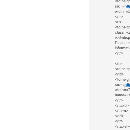
<td heig
src=«
ht
width=«1
</tr>
<tr>
<td heig
class=«z
»>&nbsp
Please c
informat
</tr>
<tr>
<td heig
</td>
<td heig
src=«
ht
width=«7
name=«s
</tr>
</table>
</form>
</td>
</tr>
</table>