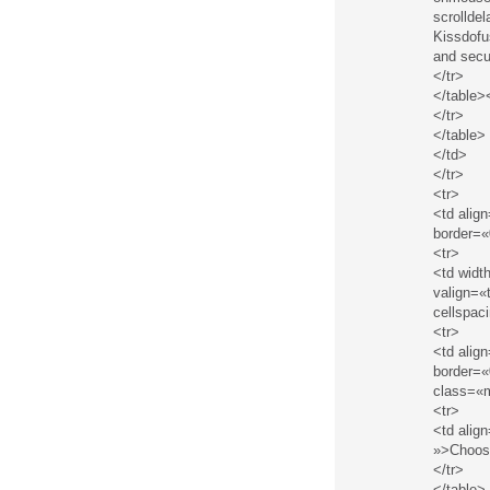
scrollde
Kissdofu
and secu
</tr>
</table>
</tr>
</table>
</td>
</tr>
<tr>
<td alig
border=«
<tr>
<td widt
valign=«
cellspac
<tr>
<td alig
border=«
class=«
<tr>
<td alig
»>Choos
</tr>
</table>