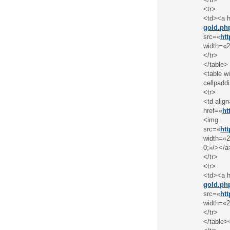
<tr>
<td><a h
gold.ph
src=«
ht
width=«2
</tr>
</table>
<table w
cellpadd
<tr>
<td alig
href=«
ht
<img
src=«
ht
width=«2
0;»/></a
</tr>
<tr>
<td><a h
gold.ph
src=«
ht
width=«2
</tr>
</table>