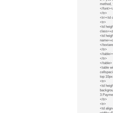
method, 
</font><
</tr>
<tr><td 
<tr>
<td heig
class=«z
<td heig
name=«o
</textar
</tr>
</table>
</tr>
</table>
<table w
cellspac
top:10px
<tr>
<td heig
backgrou
3.Payme
</tr>
<tr>
<td alig
width=«5