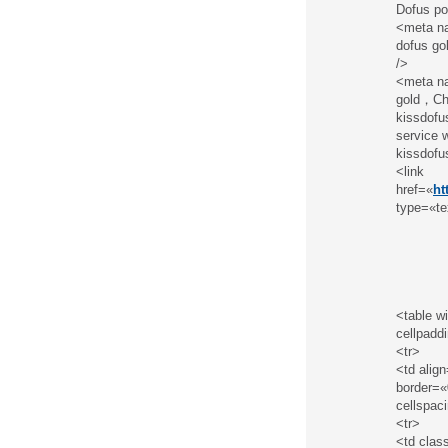
Dofus po
<meta n
dofus go
/>
<meta na
gold，Che
kissdofu
service w
kissdofu
<link
href=«
ht
type=«te
<table w
cellpadd
<tr>
<td alig
border=«
cellspac
<tr>
<td clas