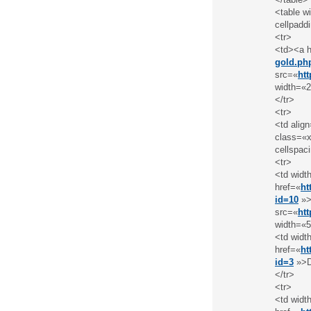
<table w
cellpadd
<tr>
<td><a h
gold.ph
src=«
ht
width=«2
</tr>
<tr>
<td alig
class=«x
cellspac
<tr>
<td widt
href=«
ht
id=10
»>
src=«
ht
width=«5
<td widt
href=«
ht
id=3
»>D
</tr>
<tr>
<td widt