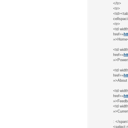
</tr>
<tr>
<td><tab
cellspac
<tr>
<td widt
href=«
ht
»>Home<
<td widt
href=«
ht
»>Powerl
<td widt
href=«
ht
»>About
<td widt
href=«
ht
»>Feedb
<td widt
»>Curre
: </span
<select 