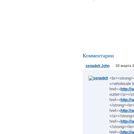
Комментарии
senadelt John
30 марта 2
<br><strong>
»>wholesale t
href=«
http://
outlet</a></
href=«
http://
</strong><br
href=«
http://
</a></strong
href=«
http://
</strong><br
href=«
http://