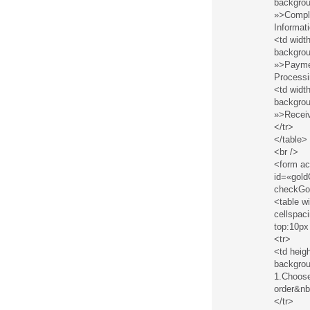
backgrou
»>Compl
Informat
<td widt
backgrou
»>Payme
Processi
<td widt
backgrou
»>Recei
</tr>
</table>
<br />
<form ac
id=«gold
checkGol
<table w
cellspac
top:10px
<tr>
<td heig
backgrou
1.Choos
order&n
</tr>