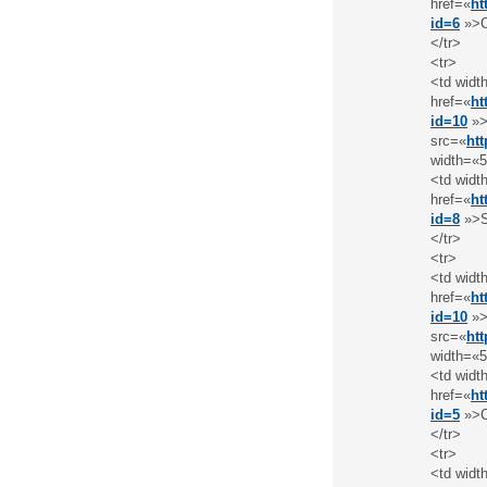
href=«
ht
id=6
»>Ci
</tr>
<tr>
<td widt
href=«
ht
id=10
»>
src=«
ht
width=«5
<td widt
href=«
ht
id=8
»>S
</tr>
<tr>
<td widt
href=«
ht
id=10
»>
src=«
ht
width=«5
<td widt
href=«
ht
id=5
»>C
</tr>
<tr>
<td widt