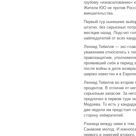
грубому «изнасилованию» 
Жители ЮО не против России
вмешательства.
Первый тур нынешних выбо
штатно, без серьезных пот
месяцев назад. Подсчет гол
наблюдателей от всех канди
Леонид Тибилов — экс-глав
уважением относились к лю
правозащитник, уполномоче
проявивший себя в период 
после войны в деле возвра
широко известен и в Европе
Леонид Тибилов во втором 
процентов. В отличие от не
серьезным запасом. За него
предпочел в первом туре э
Медоева. То есть у кандид
две недели им предстоит с
сторону избирателей.
Разница между ними в том, 
Санакоев молод. И южноос
первого и энергией второго