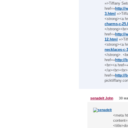
»>Tiffany Se
href=«
http://
3.html
»>Tiff
<strong><a h
charms-c-25.
</strong><br
href=«
http://
12.html
»>Tif
<strong><a h
necklaces-c-
</strong>. <
href=«
http:/
<br><a href=
</a><br><br
href=«
http:/
picktiffany.c
senadelt John
30 ма
<meta ht
content=
<title>d