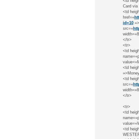
<td heig
Card via
<td heig
href=«
ht
id=10
»>
src=«
ht
width=«8
</tr>
<tr>
<td heig
name=«pa
value=«
<td heig
»>Money
<td heig
src=«
ht
width=«8
</tr>
<tr>
<td heig
name=«pa
value=«W
<td heig
WESTER