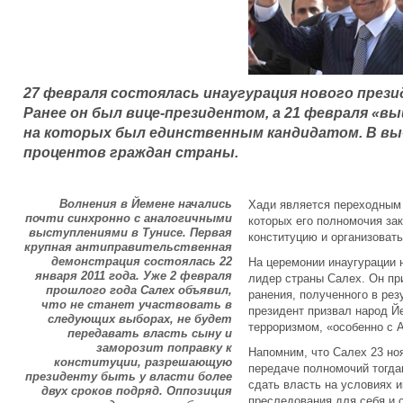
27 февраля состоялась инаугурация нового прези
Ранее он был вице-президентом, а 21 февраля «в
на которых был единственным кандидатом. В выб
процентов граждан страны.
Волнения в Йемене начались
Хади является переходным 
почти синхронно с аналогичными
которых его полномочия за
выступлениями в Тунисе. Первая
конституцию и организоват
крупная антиправительственная
демонстрация состоялась 22
На церемонии инаугурации 
января 2011 года. Уже 2 февраля
лидер страны Салех. Он пр
прошлого года Салех объявил,
ранения, полученного в рез
что не станет участвовать в
президент призвал народ Й
следующих выборах, не будет
терроризмом, «особенно с 
передавать власть сыну и
заморозит поправку к
Напомним, что Салех 23 но
конституции, разрешающую
передаче полномочий тогда
президенту быть у власти более
сдать власть на условиях 
двух сроков подряд. Оппозиция
преследования для себя и 