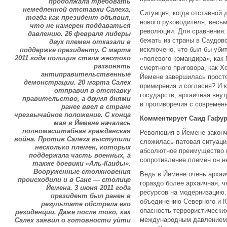
продолжала требовать
немедленной отставки Салеха,
Ситуация, когда отставной
тогда как президент объявил,
нового руководителя, весь
что не намерен поддаваться
революции. Для сравнения:
давлению. 26 февраля лидеры
бежать из страны в Саудов
двух племен отказали в
исключено, что был бы уби
поддержке президенту. С марта
2011 года полиция стала жестоко
«полевого командира», как
разгонять
смертного приговора, как Х
антиправительственные
Йемене завершилась просто
демонстрации. 20 марта Салех
примирения и согласия? И 
отправил в отставку
государств, архаичная вну
правительство, а двумя днями
в противоречия с современ
ранее ввел в стране
чрезвычайное положение. С конца
Комментирует Саид Гафур
мая в Йемене началась
полномасштабная гражданская
Революция в Йемене законч
война. Против Салеха выступили
сложилась патовая ситуаци
несколько племен, которых
абсолютное преимущество н
поддержала часть военных, а
сопротивление племен он не
также боевики «Аль-Каиды».
Вооруженные столкновения
Ведь в Йемене очень архаи
происходили и в Сане — столице
гораздо более архаичная, ч
Йемена. 3 июня 2011 года
ресурсов на модернизацию.
президент был ранен в
объединению Северного и Ю
результате обстрела его
опасность террористически
резиденции. Даже после того, как
международным давлением 
Салех заявил о готовности уйти