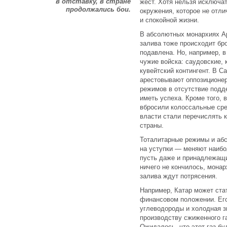
в отставку, в стране
жест. Хотя нельзя исключат
продолжались бои.
окружения, которое не отл
и спокойной жизни.
В абсолютных монархиях Ар
залива тоже происходит бр
подавлена. Но, например, в
чужие войска: саудовские, 
кувейтский контингент. В С
арестовывают оппозиционер
режимов в отсутствие подд
иметь успеха. Кроме того,
вбросили колоссальные сре
власти стали перечислять 
страны.
Тоталитарные режимы и аб
на уступки — меняют наибо
пусть даже и принадлежащ
ничего не кончилось, мона
залива ждут потрясения.
Например, Катар может ста
финансовом положении. Его
углеводороды и холодная зи
производству сжиженного га
Ожидалось, что этот газ б