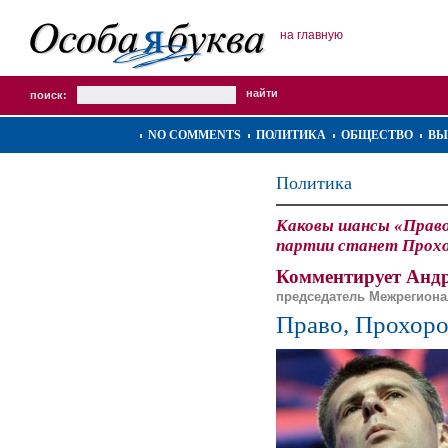
на главную
поиск:
NO COMMENTS
ПОЛИТИКА
ОБЩЕСТВО
ВЫ
Политика
Каковы шансы «Правог
партии станет Прох
Комментирует Андр
председатель Межрегиона
Право, Прохоро