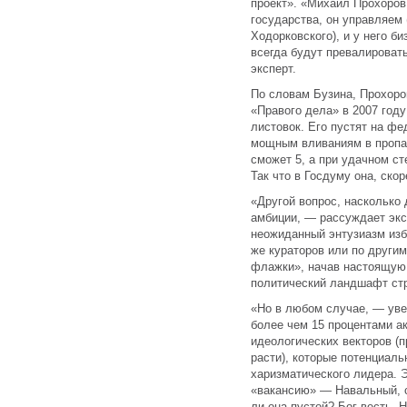
проект». «Михаил Прохоров
государства, он управляем 
Ходорковского), и у него б
всегда будут превалироват
эксперт.
По словам Бузина, Прохоров
«Правого дела» в 2007 году
листовок. Его пустят на ф
мощным вливаниям в пропаг
сможет 5, а при удачном с
Так что в Госдуму она, скор
«Другой вопрос, насколько
амбиции, — рассуждает эксп
неожиданный энтузиазм изби
же кураторов или по други
флажки», начав настоящую 
политический ландшафт стр
«Но в любом случае, — уве
более чем 15 процентами а
идеологических векторов (п
расти), которые потенциаль
харизматического лидера. Э
«вакансию» — Навальный, с
ли она пустой? Бог весть. 