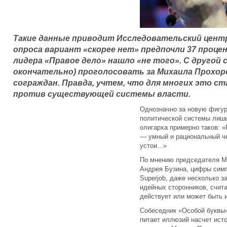
Такие данные приводит Исследовательский центр 
опроса вариант «скорее нет» предпочли 37 проце
лидера «Правое дело» нашло «не того». С другой 
окончательно) проголосовать за Михаила Прохор
сограждан. Правда, учтем, что для многих это 
против существующей системы власти.
Однозначно за новую фигур
политической системы лишь
олигарха примерно таков: 
— умный и рациональный ч
устои...»
По мнению председателя М
Андрея Бузина, цифры сим
Superjob, даже несколько 
идейных сторонников, счит
действует или может быть и
Собеседник «Особой буквы» 
питает иллюзий насчет ист