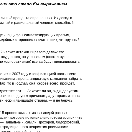
ногих это стало бы выражением
 лишь 3 процента опрошенных. Их довод в
 умный и рациональный человек, способный
узина, цифры симпатизирующих правым,
идейных сторонников, считающих, что крупный
й насчет истоков «Правого дела»: это
осударства, он управляем (поскольку не
сле корпоративные) всегда будут превалировать
ела» в 2007 году с конфискацией почти всего
ливаниям в пропагандистскую кампанию набрать
к что в Госдуму она, скорее всего, пройдет.
ет эксперт. — Захочет ли он, видя, допустим,
ов или по другим причинам дадут правым шанс,
итический ландшафт страны, — я не берусь
м 15 процентами активных людей разных
расти), которые потенциально готовы воспринять
» — Навальный, сам ли Прохоров, Ходорковский,
а и традиционного неприятия россиянами
ключает наш собеседник.