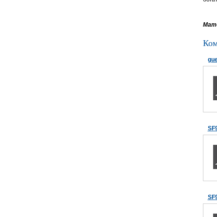
Мате
Ком
gue
SF
SF