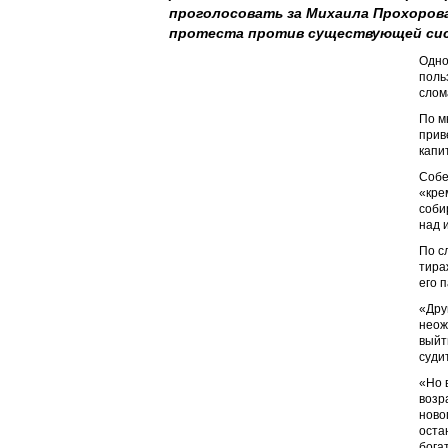
проголосовать за Михаила Прохорова
протеста против существующей си
Одно
поль
слом
По м
прив
капи
Собе
«кре
соби
над 
По с
тира
его 
«Дру
неож
выйт
суди
«Но 
возр
ново
оста
бога