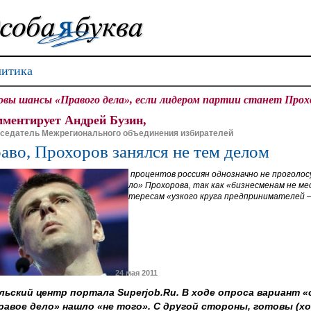
итика
овы шансы «Правого дела», если лидером партии станет Прох
ментирует Андрей Бузин,
седатель Межрегионального объединения избирателей
аво, Прохоров занялся не тем делом
47 процентов россиян однозначно не проголо
дело» Прохорова, так как «бизнесменам не м
интересам «узкого круга предпринимателей —
24 мая 2011
ьский центр портала Superjob.Ru. В ходе опроса вариант «
равое дело» нашло «не того». С другой стороны, готовы (хо