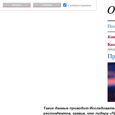
печать
отмена
с комментариями
Пол
Как
Ком
пред
Пр
Такие данные приводит Исследовател
респондентов, заявив, что лидера «П