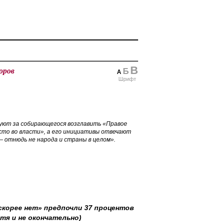
В
оров
Б
А
Шрифт
суют за собирающегося возглавить «Правое
есто во власти», а его инициативы отвечают
 отнюдь не народа и страны в целом».
скорее нет» предпочли 37 процентов
тя и не окончательно)