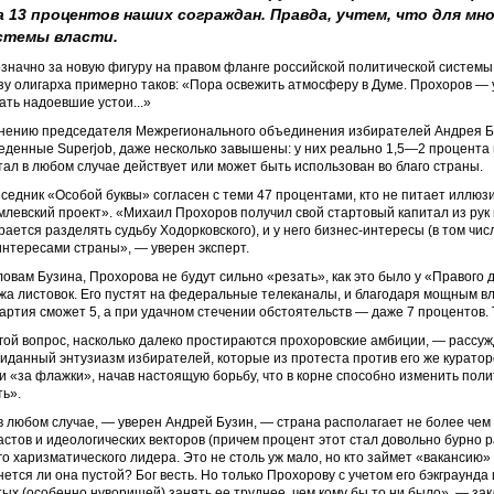
 13 процентов наших сограждан. Правда, учтем, что для м
стемы власти.
значно за новую фигуру на правом фланге российской политической системы
зу олигарха примерно таков: «Пора освежить атмосферу в Думе. Прохоров —
ать надоевшие устои...»
нению председателя Межрегионального объединения избирателей Андрея Б
еденные Superjob, даже несколько завышены: у них реально 1,5—2 процента 
тал в любом случае действует или может быть использован во благо страны.
седник «Особой буквы» согласен с теми 47 процентами, кто не питает иллюзи
млевский проект». «Михаил Прохоров получил свой стартовый капитал из рук г
рается разделять судьбу Ходорковского), и у него бизнес-интересы (в том чи
интересами страны», — уверен эксперт.
ловам Бузина, Прохорова не будут сильно «резать», как это было у «Правого д
жа листовок. Его пустят на федеральные телеканалы, и благодаря мощным в
партия сможет 5, а при удачном стечении обстоятельств — даже 7 процентов. Та
гой вопрос, насколько далеко простираются прохоровские амбиции, — рассужда
иданный энтузиазм избирателей, которые из протеста против его же куратор
и «за флажки», начав настоящую борьбу, что в корне способно изменить пол
ть».
в любом случае, — уверен Андрей Бузин, — страна располагает не более че
астов и идеологических векторов (причем процент этот стал довольно бурно 
го харизматического лидера. Это не столь уж мало, но кто займет «вакансию
нется ли она пустой? Бог весть. Но только Прохорову с учетом его бэкграунд
тых (особенно нуворишей) занять ее труднее, чем кому бы то ни было», — за