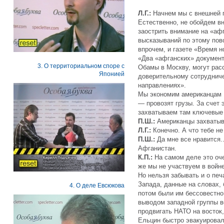
Л.Г.:
Начнем мы с внешней п
Естественно, не обойдем в
заострить внимание на «аф
высказываний по этому пово
впрочем, и газете «Время н
«Два «афганских» документ
3. О территориальном споре с
Обамы в Москву, могут расс
Японией
доверительному сотрудниче
направлениях».
Мы экономим американцам 
— провозят грузы. За счет 
захватываем там ключевые 
П.Ш.:
Американцы захватыв
Л.Г.:
Конечно. А что тебе не
П.Ш.:
Да мне все нравится.
Афганистан.
К.П.:
На самом деле это оч
же мы не участвуем в войне
Но нельзя забывать и о печ
Запада, данные на словах,
4. О деле Евсюкова
потом были им бессовестно
выводом западной группы в
продвигать НАТО на восток
Ельцин быстро эвакуировал