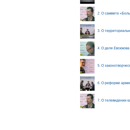
2. О саммите «Бол
3. О территориаль
4. О деле Евсюкова
5. О законотворчес
6. О реформе арми
7. О телевидении к