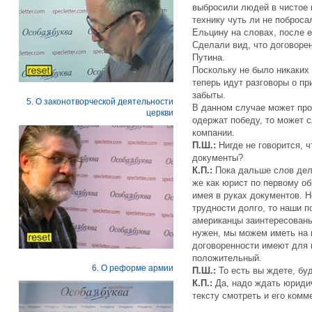
выбросили людей в чистое 
технику чуть ли не поброс
Ельцину на словах, после е
Сделали вид, что договоре
Путина.
Поскольку не было никаких
теперь идут разговоры о п
забыты.
5. О законотворческой деятельности
В данном случае может про
церкви
одержат победу, то может с
компании.
П.Ш.:
Нигде не говорится, 
документы?
К.П.:
Пока дальше слов дел
же как юрист по первому об
имея в руках документов. 
трудности долго, то наши п
американцы заинтересованы 
нужен, мы можем иметь на 
договоренности имеют для н
положительный.
6. О реформе армии
П.Ш.:
То есть вы ждете, бу
К.П.:
Да, надо ждать юриди
тексту смотреть и его комм