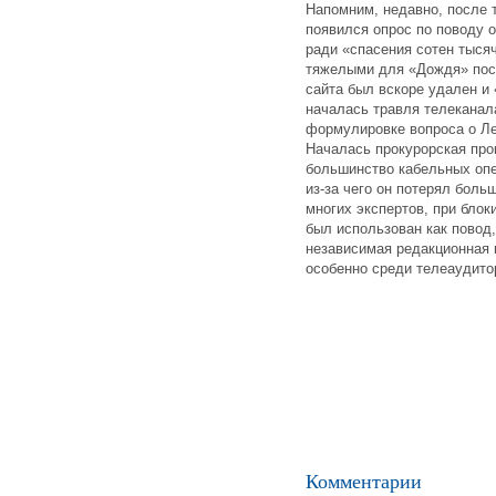
Напомним, недавно, после 
появился опрос по поводу 
ради «спасения сотен тысяч
тяжелыми для «Дождя» посл
сайта был вскоре удален и
началась травля телеканал
формулировке вопроса о Ле
Началась прокурорская про
большинство кабельных оп
из-за чего он потерял боль
многих экспертов, при бло
был использован как повод,
независимая редакционная 
особенно среди телеаудито
Комментарии