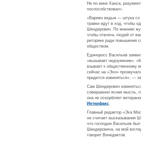
Не по вине Ханса, разумеет
поспособствовал».
«Варево ведьм — штука со
травки идут в ход, чтобы 
Шендерович. По мнению жу
чтобы отвлечь людей от ва
риторике ради повышения с
обществом.
Единоросс Васильев заявил
«вызывает недоумение». «
взывает к общественному 
сейчас на «Эхо» прозвучал
придется извиняться», — з
Сам Шендерович извиняться
совершенно ясная мысль, п
она не оскорбляет ветеран
Интерфакс
.
Главный редактор «Эха Мос
не считает высказывания 
что господин Васильев был 
Шендеровича, на мой взгл
говорит Венедиктов.