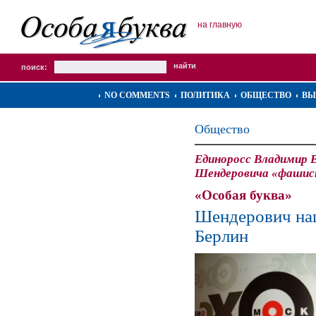
на главную
поиск:
NO COMMENTS
ПОЛИТИКА
ОБЩЕСТВО
ВЫ
Общество
Единоросс Владимир 
Шендеровича «фашис
«Особая буква»
Шендерович на
Берлин