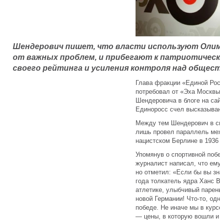
Шендерович пишет, что власти используют Олим
от важных проблем, и прибегают к патриотичес
своего рейтинга и усиления контроля над общес
Глава фракции «Единой Ро
потребовал от «Эха Москвы
Шендеровича в блоге на са
Единоросс счел высказыва
Между тем Шендерович в 
лишь провел параллель ме
нацистском Берлине в 1936 
Упомянув о спортивной поб
журналист написал, что ему
но отметил: «Если бы вы з
года толкатель ядра Ханс 
атлетике, улыбчивый парен
новой Германии! Что-то, од
победе. Не иначе мы в курс
— цены, в которую вошли и