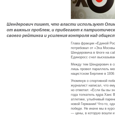
Шендерович пишет, что власти используют Олим
от важных проблем, и прибегают к патриотичес
своего рейтинга и усиления контроля над общес
Глава фракции «Единой Ро
потребовал от «Эха Москвы
Шендеровича в блоге на са
Единоросс счел высказыва
Между тем Шендерович в 
лишь провел параллель ме
нацистском Берлине в 1936 
Упомянув о спортивной поб
журналист написал, что ему
но отметил: «Если бы вы з
года толкатель ядра Ханс 
атлетике, улыбчивый парен
новой Германии! Что-то, од
победе. Не иначе мы в курс
— цены, в которую вошли и