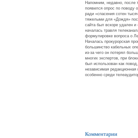
Напомним, недавно, после 
появился опрос по поводу 
ради «спасения сотен тысяч
тяжелыми для «Дождя» посл
сайта был вскоре удален и
началась травля телеканал
формулировке вопроса о Ле
Началась прокурорская про
большинство кабельных оп
из-за чего он потерял боль
многих экспертов, при бло
был использован как повод,
независимая редакционная 
особенно среди телеаудито
Комментарии