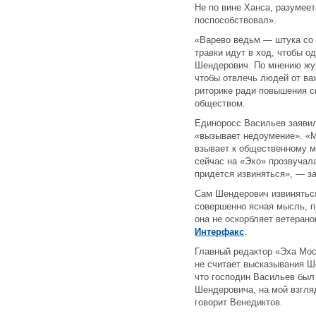
Не по вине Ханса, разумеет
поспособствовал».
«Варево ведьм — штука со
травки идут в ход, чтобы 
Шендерович. По мнению жу
чтобы отвлечь людей от ва
риторике ради повышения с
обществом.
Единоросс Васильев заявил
«вызывает недоумение». «
взывает к общественному 
сейчас на «Эхо» прозвучал
придется извиняться», — з
Сам Шендерович извиняться
совершенно ясная мысль, п
она не оскорбляет ветеран
Интерфакс
.
Главный редактор «Эха Мос
не считает высказывания 
что господин Васильев был 
Шендеровича, на мой взгл
говорит Венедиктов.