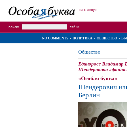
на главную
поиск:
NO COMMENTS
ПОЛИТИКА
ОБЩЕСТВО
ВЫ
Общество
Единоросс Владимир 
Шендеровича «фашис
«Особая буква»
Шендерович на
Берлин