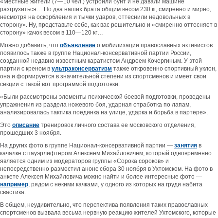
«Местные жители (7—10 чел.) устроили бунт и не давали машине
разгрузиться… Но два наших брата общим весом 230 кг, смиренно и мирно,
несмотря на оскорбления и тычки ударов, оттеснили недовольных в
сторону». Ну, представьте себе, как вас решительно и «смиренно оттесняет в
сторону» качок весом в 110—120 кг…
Можно добавить, что
объявление
о мобилизации православных активистов
появилось также в группе Национал-консервативной партии России,
созданной недавно известным каратистом Андреем Кочергиным. У этой
партии с креном в
ультраконсерватизм
также откровенно спортивный уклон,
она и формируется в значительной степени из спортсменов и имеет свои
секции с такой вот программой подготовки:
«Были рассмотрены элементы психической боевой подготовки, проведены
упражнения из раздела ножевого боя, ударная отработка по лапам,
анализировалась тактика поединка на улице, ударка и борьба в партере».
Это
описание
тренировок личного состава ее московского отделения,
прошедших 3 ноября.
На других фото в группе Национал-консервативной партии —
занятия
в
качалке с пауэрлифтером Алексеем Михайловичем, который одновременно
является одним из модераторов группы «Сорока сороков» и
непосредственно разместил анонс сбора 30 ноября в Ухтомском. На фото в
анкете Алексея Михайловича можно найти и более интересные фото —
например
, рядом с некими качками, у одного из которых на груди набита
свастика.
В общем, неудивительно, что перспектива появления таких православных
спортсменов вызвала весьма нервную реакцию жителей Ухтомского, которые