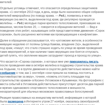
жителей.
Отдельно ухтомцы отмечают, что опасаются определенных защитников
храма. «1 сентября 2013 года, в день, когда было назначено общее собрание
жителей микрорайона (по поводу храма. —
Ред.
), появились в числе
верующих (на месте, выделенном под храм, где регулярно проводятся
молебны. —
Ред.
) молодые парни крепкого телосложения, приехавшие на
машинах, числом более 20, — говорится в обращении жителей. — Вид и
поведение этих ребят, называющих себя представителями движения «Сорок
сороков», было расценено жителями как провоцирующее к конфликтам».
Далее в обращении рассказывается, что «ухтомские жители, в особенности
живущие недалеко от поляны (улица Камова, владение 2а)», выделенной
под храм, «пишут, что стало страшно ходить по улице во время проведения
таких мероприятий, и при наличии таких верующих они боятся отпускать
детей гулять, что скопление машин затрудняет проезд и проход по улице».
Что касается «Сорока сороков», о которых мне уже
приходилось писать
после проведения ими в октябре молебна в поддержку строительства храма
на Ходынке, то в группе движения в соцсетях действительно можно найти
сообщение
о том, как 1 сентября «они пришли на помощь постоять в
противоборстве за веру», точнее, «помочь отстоять площадки под
строительство храмов» в Косино-Ухтомском и Кузьминках. На фотографиях с
места событий в Ухтомском действительно присутствует десяток-два парней
и мужчин одинакового спортивного телосложения и внешности,
нехарактерной для обычных московских православных богослужений.
Реакция православных на инициативу жителей, информация о которой
была
размещена
в Интернете утром 27 ноября, оказалась своеобразной.