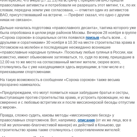
«Интересно, что вчера (27.11.13) на встречу с префектом ВАО пришли
православные активисты и потребовали не разрешать этот митинг, т.к., по их
словам, передача земли уже согласована, — отметил один из активистов
ВАО, присутствовавший на встрече. — Префект сказал, что одно с другим
никак не связано».
Дальше началась подготовка «православного десанта», тактика которого уже
была опробована в целом ряде районов Москвы. Вечером 28 ноября в группе
«Сорока сороков» в социальных сетях появился
призыв
«быть всем… с
друзьями и соратниками» 30 ноября в 10.30 на месте строительства храма в
Ухтомском на молебен и последующие неожиданно возникшие
«православные народные гулянья». Поскольку любые гулянья в России, как
известно, имеют обыкновение затягиваться, то, судя по всему, пришедшие в
12.00 на то же место на согласованный митинг жители, скорее всего,
столкнулись бы с уже находящимися здесь верующими, в том числе и с
приехавшими спортсменами.
На такую возможность в сообщении «Сорока сороков» также весьма
прозрачно намекалось:
«Предупреждаем, что могут появиться наши заблудшие братья и сестры,
выступающие против строительства храма, и устроить провокации, но мы
смиренно и с любовью встретим их и после миссионерской беседы отпустим
с миром».
Правда, сложно судить, каковы методы «миссионерских бесед» у
православных спортсменов. Вот, например,
описания
(от их же лица, все в
той же уклончиво-благочестивой манере) их действий в Коньково, где
строительство храма также столкнулось с сопротивлением жителей: