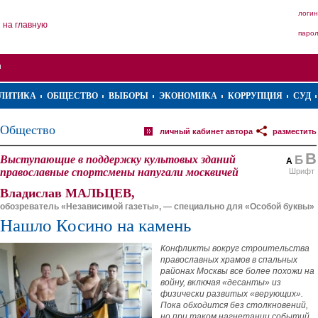
логин
на главную
паро
ЛИТИКА
ОБЩЕСТВО
ВЫБОРЫ
ЭКОНОМИКА
КОРРУПЦИЯ
СУД
Общество
личный кабинет автора
разместить
В
Выступающие в поддержку культовых зданий
Б
А
православные спортсмены напугали москвичей
Шрифт
Владислав МАЛЬЦЕВ,
обозреватель «Независимой газеты», — специально для «Особой буквы»
Нашло Косино на камень
Конфликты вокруг строительства
православных храмов в спальных
районах Москвы все более похожи на
войну, включая «десанты» из
физически развитых «верующих».
Пока обходится без столкновений,
но при таком нагнетании событий