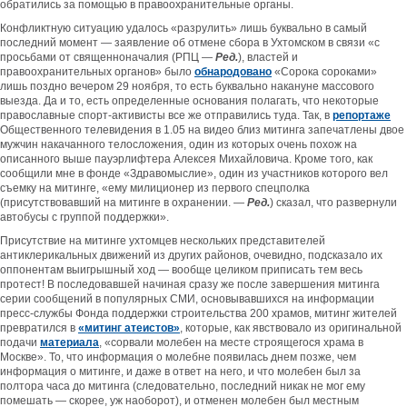
обратились за помощью в правоохранительные органы.
Конфликтную ситуацию удалось «разрулить» лишь буквально в самый
последний момент — заявление об отмене сбора в Ухтомском в связи «с
просьбами от священноначалия (РПЦ —
Ред.
), властей и
правоохранительных органов» было
обнародовано
«Сорока сороками»
лишь поздно вечером 29 ноября, то есть буквально накануне массового
выезда. Да и то, есть определенные основания полагать, что некоторые
православные спорт-активисты все же отправились туда. Так, в
репортаже
Общественного телевидения в 1.05 на видео близ митинга запечатлены двое
мужчин накачанного телосложения, один из которых очень похож на
описанного выше пауэрлифтера Алексея Михайловича. Кроме того, как
сообщили мне в фонде «Здравомыслие», один из участников которого вел
съемку на митинге, «ему милиционер из первого спецполка
(присутствовавший на митинге в охранении. —
Ред.
) сказал, что развернули
автобусы с группой поддержки».
Присутствие на митинге ухтомцев нескольких представителей
антиклерикальных движений из других районов, очевидно, подсказало их
оппонентам выигрышный ход — вообще целиком приписать тем весь
протест! В последовавшей начиная сразу же после завершения митинга
серии сообщений в популярных СМИ, основывавшихся на информации
пресс-службы Фонда поддержки строительства 200 храмов, митинг жителей
превратился в
«митинг атеистов»
, которые, как явствовало из оригинальной
подачи
материала
, «сорвали молебен на месте строящегося храма в
Москве». То, что информация о молебне появилась днем позже, чем
информация о митинге, и даже в ответ на него, и что молебен был за
полтора часа до митинга (следовательно, последний никак не мог ему
помешать — скорее, уж наоборот), и отменен молебен был местным