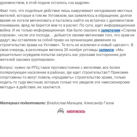
духовенством, в этой подаче осталось «за кадром».
Факт того, что подобные действия лишь накручивают негодование местных
жителей, которые в том же Ухтомском, как заявлялось в обращении, долгое
время не хотели митинговать и пытались найти на встречах с духовенством
понимание, вряд ли берется кем-то в расчет. По сути, идет информационная
война. И не только информационная. Как было сказано в
заявлении
«Сорока
сороков», «если эти господа… добьются своими митингами того, что храм не
дадут, мы оставляем за собой право на организацию движения за
строительство храма на Ухтомке». То есть не исключен и новый «десант». В
свою очередь, в резолюции митинга 30 ноября ухтомцы
заявили
: «Мы
решительно осуждаем попытки запугать нас угрозами посторонних для
жителей заезжих группировок».
Вопрос: нужно ли РПЦ такое противостояние с жителями, все более
поляризующее население в районах, где идет строительство? Приезжие
спортсмены-то могут помочь «продавить» строительство храма, только
ходить-то туда местным, которые только что увидели эти «миссионерские
методы» в действии, не захочется.
Материал подготовили:
Владислав Мальцев, Александр Газов
напечатать