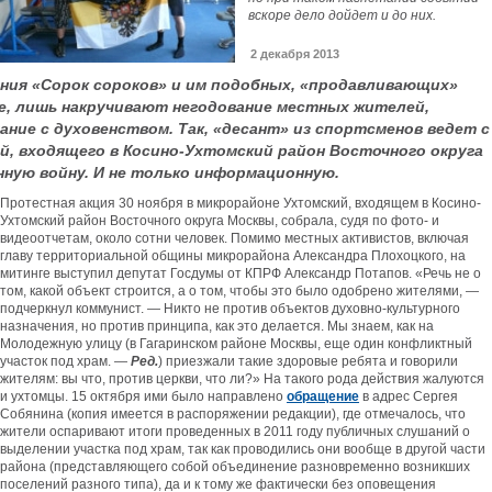
вскоре дело дойдет и до них.
2 декабря 2013
ния «Сорок сороков» и им подобных, «продавливающих»
, лишь накручивают негодование местных жителей,
ие с духовенством. Так, «десант» из спортсменов ведет с
, входящего в Косино-Ухтомский район Восточного округа
ную войну. И не только информационную.
Протестная акция 30 ноября в микрорайоне Ухтомский
, входящем в Косино-
Ухтомский район Восточного округа Москвы, собрала, судя по фото- и
видеоотчетам, около сотни человек. Помимо местных активистов, включая
главу территориальной общины микрорайона Александра Плохоцкого, на
митинге выступил депутат Госдумы от КПРФ Александр Потапов. «Речь не о
том, какой объект строится, а о том, чтобы это было одобрено жителями, —
подчеркнул коммунист. — Никто не против объектов духовно-культурного
назначения, но против принципа, как это делается. Мы знаем, как на
Молодежную улицу (в Гагаринском районе Москвы, еще один конфликтный
участок под храм. —
Ред.
) приезжали такие здоровые ребята и говорили
жителям: вы что, против церкви, что ли?» На такого рода действия жалуются
и ухтомцы. 15 октября ими было направлено
обращение
в адрес Сергея
Собянина (копия имеется в распоряжении редакции), где отмечалось, что
жители оспаривают итоги проведенных в 2011 году публичных слушаний о
выделении участка под храм, так как проводились они вообще в другой части
района (представляющего собой объединение разновременно возникших
поселений разного типа), да и к тому же фактически без оповещения