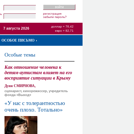
регистрация
ль
забыли пароль?
доллар = 76,42
7 августа 2026
евро = 82,71
ОСОБОЕ ПИСЬМО
Особые темы
Как отношение человека к
детям-аутистам влияет на его
восприятие ситуации в Крыму
Дуня СМИРНОВА,
сценарист, кинорежиссер, учредитель
фонда «Выход»
«У нас с толерантностью
очень плохо. Тотально»