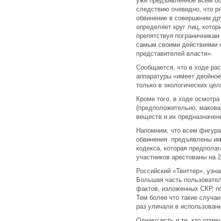
уже предъявленное всем об
следствию очевидно, что р
обвинение в совершении др
определяет круг лиц, котор
препятствуя пограничникам
самым своими действиями о
представителей власти».
Сообщается, что в ходе ра
аппаратуры «имеет двойное
только в экологических цел
Кроме того, в ходе осмотр
(предположительно, макова
веществ и их предназначен
Напомним, что всем фигур
обвинения предъявлены име
кодекса, которая предполаг
участников арестованы на 
Российский «Твиттер», узн
Большая часть пользовател
фактов, изложенных СКР, по
Тем более что такие случа
раз уличали в использован
Однако есть и те, кто отме