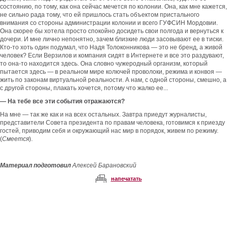
состоянию, по тому, как она сейчас мечется по колонии. Она, как мне кажется,
не сильно рада тому, что ей пришлось стать объектом пристального
внимания со стороны администрации колонии и всего ГУФСИН Мордовии.
Она скорее бы хотела просто спокойно досидеть свои полгода и вернуться к
дочери. И мне лично непонятно, зачем близкие люди засовывают ее в тиски.
Кто-то хоть один подумал, что Надя Толоконникова — это не бренд, а живой
человек? Если Верзилов и компания сидят в Интернете и все это раздувают,
то она-то находится здесь. Она словно чужеродный организм, который
пытается здесь — в реальном мире колючей проволоки, режима и конвоя —
жить по законам виртуальной реальности. А нам, с одной стороны, смешно, а
с другой стороны, плакать хочется, потому что жалко ее...
— На тебе все эти события отражаются?
На мне — так же как и на всех остальных. Завтра приедут журналисты,
представители Совета президента по правам человека, готовимся к приезду
гостей, приводим себя и окружающий нас мир в порядок, живем по режиму.
(
Смеется
).
Материал подготовил
Алексей Барановский
напечатать