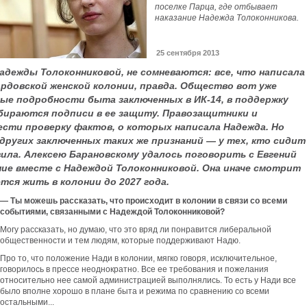
поселке Парца, где отбывает
наказание Надежда Толоконникова.
25 сентября 2013
адежды Толоконниковой, не сомневаются: все, что написала
мордовской женской колонии, правда. Общество вот уже
е подробности быта заключенных в ИК-14, в поддержку
бираются подписи в ее защиту. Правозащитники и
ти проверку фактов, о которых написала Надежда. Но
других заключенных таких же признаний — у тех, кто сидит
авила. Алексею Барановскому удалось поговорить с Евгений
ние вместе с Надеждой Толоконниковой. Она иначе смотрит
тся жить в колонии до 2027 года.
— Ты можешь рассказать, что происходит в колонии в связи со всеми
событиями, связанными с Надеждой Толоконниковой?
Могу рассказать, но думаю, что это вряд ли понравится либеральной
общественности и тем людям, которые поддерживают Надю.
Про то, что положение Нади в колонии, мягко говоря, исключительное,
говорилось в прессе неоднократно. Все ее требования и пожелания
относительно нее самой администрацией выполнялись. То есть у Нади все
было вполне хорошо в плане быта и режима по сравнению со всеми
остальными...