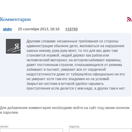
Комментарии
qjuby
25 сентября 2013, 18:10
#18760
Другими словами: незаконные требования со стороны
администрации обычное дело, жаловаться на нарушения
закона некому, рука руку моет, то что для вас дико там
становится нормой, людей держат как рабов или
человеческий материал, на котором набивают карманы,
давят постоянным страхом, отказывающихся от режима
забивают и пытают, умирают все от сердечной
недостаточности даже от туберкулёза официально ни кто
не умирает хотя там его эпидемия из-за условий.
Закрытая система в которой удобно скрывать
преступления если делится с кем надо, а других там и нет.
Для добавления комментария необходимо войти на сайт под своим логином
и паролем.
логин
пароль