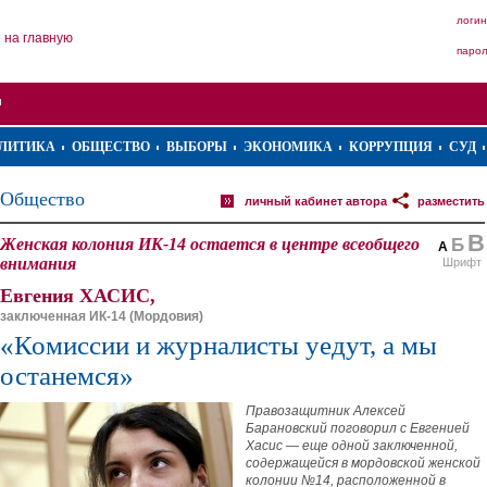
логин
на главную
паро
ЛИТИКА
ОБЩЕСТВО
ВЫБОРЫ
ЭКОНОМИКА
КОРРУПЦИЯ
СУД
Общество
личный кабинет автора
разместить
В
Женская колония ИК-14 остается в центре всеобщего
Б
А
внимания
Шрифт
Евгения ХАСИС,
заключенная ИК-14 (Мордовия)
«Комиссии и журналисты уедут, а мы
останемся»
Правозащитник Алексей
Барановский поговорил с Евгенией
Хасис — еще одной заключенной,
содержащейся в мордовской женской
колонии №14, расположенной в