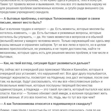
проволокой есть проблема, то ее нужно здесь и решать, тихо и изнутри.
Такие тут правила жизни и выживания. Но она все это вывалила наружу не
для решения проблем заключенных колонии, а сугубо ради внешнего (за
пределами учреждения) скандала.
— А бытовые проблемы, о которых Толоконникова говорит в своем
письме, имеют место быть?
Быт в колонии труден и непрост — да. Есть моменты, которые многим бы
хотелось изменить, — да. Есть бытовые и режимные вопросы, которые
хотелось бы улучшить, — да. Но таких моментов и вопросов и в обычной
(вольной) жизни у каждого человека много. Только окружающий нас здесь мир
в разы меньше и ограничен забором. Тут не все легко и просто, но в целом
можно приспособиться, не унижаясь и не теряя достоинства, найти те
механизмы, которые здесь есть для решения многих проблем, в том числе и
бытовых.
— Как, на твой взгляд, ситуация будет развиваться дальше?
Ну, сейчас вот в очередной раз приезжают Масюк и Каннабих, которые в
очередной раз установят, что нарушений нет. Все друг другу поулыбаются,
приедут журналисты, посмотрят на Наденьку, она даст интервью, после они
там, на выходе, будут рассказывать, что мы все «бессловесные рабы» и
безвольные животные, которые послушны творящей бесчинства
администрации, а Надежда — это такой луч света, который пытался нас всех
спасти. Как итог — Толокно обновит свой имидж, а колония продолжит жить
своей жизнью. И это все понятно. Но, Надь, мы-то тут все при чем?
— А как Толоконникова относится к поднявшемуся скандалу?
Думаю, сама Надя с радостью бы от этого всего отказалась, судя по ее