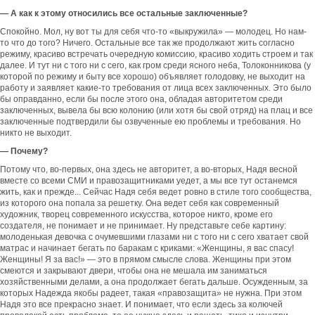
— А как к этому относились все остальные заключенные?
Спокойно. Мол, ну вот ты для себя что-то «выкружила» — молодец. Но нам-
то что до того? Ничего. Остальные все так же продолжают жить согласно
режиму, красиво встречать очередную комиссию, красиво ходить строем и так
далее. И тут ни с того ни с сего, как гром среди ясного неба, Толоконникова (у
которой по режиму и быту все хорошо) объявляет голодовку, не выходит на
работу и заявляет какие-то требования от лица всех заключенных. Это было
бы оправданно, если бы после этого она, обладая авторитетом среди
заключенных, вывела бы всю колонию (или хотя бы свой отряд) на плац и все
заключенные подтвердили бы озвученные ею проблемы и требования. Но
никто не выходит.
— Почему?
Потому что, во-первых, она здесь не авторитет, а во-вторых, Надя весной
вместе со всеми СМИ и правозащитниками уедет, а мы все тут останемся
жить, как и прежде... Сейчас Надя себя ведет ровно в стиле того сообщества,
из которого она попала за решетку. Она ведет себя как современный
художник, творец современного искусства, которое никто, кроме его
создателя, не понимает и не принимает. Ну представьте себе картину:
молоденькая девочка с очумевшими глазами ни с того ни с сего хватает свой
матрас и начинает бегать по баракам с криками: «Женщины, я вас спасу!
Женщины! Я за вас!» — это в прямом смысле слова. Женщины при этом
смеются и закрывают двери, чтобы она не мешала им заниматься
хозяйственными делами, а она продолжает бегать дальше. Осужденным, за
которых Надежда якобы радеет, такая «правозащита» не нужна. При этом
Надя это все прекрасно знает. И понимает, что если здесь за колючей