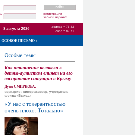
регистрация
ль
забыли пароль?
доллар = 76,42
8 августа 2026
евро = 82,71
ОСОБОЕ ПИСЬМО
Особые темы
Как отношение человека к
детям-аутистам влияет на его
восприятие ситуации в Крыму
Дуня СМИРНОВА,
сценарист, кинорежиссер, учредитель
фонда «Выход»
«У нас с толерантностью
очень плохо. Тотально»