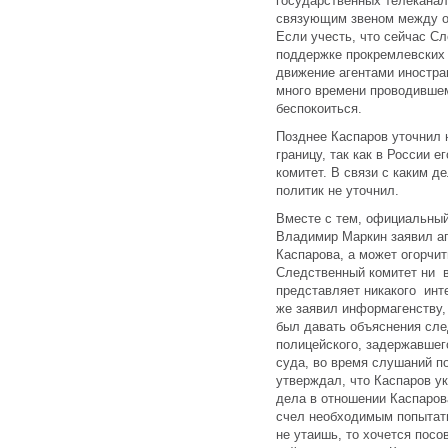
государственных телеканал
связующим звеном между о
Если учесть, что сейчас С
поддержке прокремлевских
движение агентами иностра
много времени проводившем
беспокоиться.
Позднее Каспаров уточнил н
границу, так как в России 
комитет. В связи с каким д
политик не уточнил.
Вместе с тем, официальный
Владимир Маркин заявил а
Каспарова, а может огорчит
Следственный комитет ни в
представляет никакого инт
же заявил информагенству,
был давать объяснения сле
полицейского, задержавшег
суда, во время слушаний п
утверждал, что Каспаров ук
дела в отношении Каспаров
счел необходимым попытать
не утаишь, то хочется посо