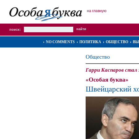
на главную
поиск:
NO COMMENTS
ПОЛИТИКА
ОБЩЕСТВО
ВЫ
Общество
Гарри Каспаров стал
«Особая буква»
Швейцарский х