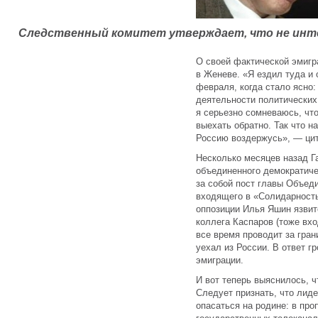
Следственный комитет утверждает, что не инт
О своей фактической эмигр
в Женеве. «Я ездил туда и
февраля, когда стало ясн
деятельности политических
я серьезно сомневаюсь, чт
выехать обратно. Так что н
Россию воздержусь», — ци
Несколько месяцев назад Г
объединенного демократиче
за собой пост главы Объед
входящего в «Солидарность
оппозиции Илья Яшин язвит
коллега Каспаров (тоже вх
все время проводит за гран
уехал из России. В ответ г
эмиграции.
И вот теперь выяснилось, ч
Следует признать, что лид
опасаться на родине: в про