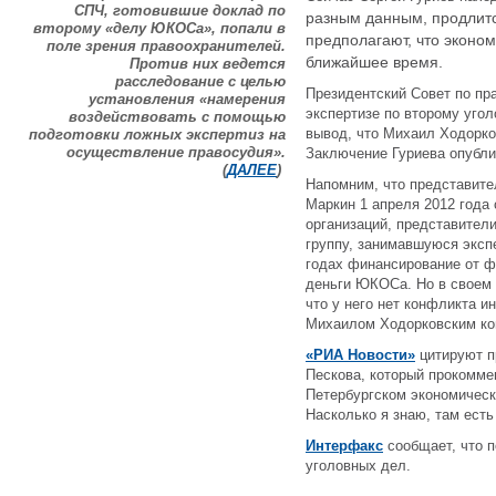
СПЧ, готовившие доклад по
разным данным, продлитс
второму «делу ЮКОСа», попали в
предполагают, что эконом
поле зрения правоохранителей.
ближайшее время.
Против них ведется
расследование с целью
Президентский Совет по пр
установления «намерения
экспертизе по второму уг
воздействовать с помощью
вывод, что Михаил Ходорко
подготовки ложных экспертиз на
осуществление правосудия».
Заключение Гуриева опубли
(
ДАЛЕЕ
)
Напомним, что представит
Маркин 1 апреля 2012 года 
организаций, представител
группу, занимавшуюся эксп
годах финансирование от ф
деньги ЮКОСа. Но в своем 
что у него нет конфликта 
Михаилом Ходорковским ко
«РИА Новости»
цитируют п
Пескова, который прокомме
Петербургском экономическ
Насколько я знаю, там есть
Интерфакс
сообщает, что п
уголовных дел.