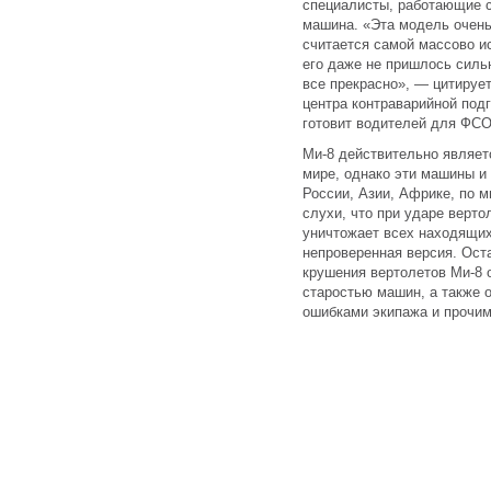
специалисты, работающие с
машина. «Эта модель очень
считается самой массово и
его даже не пришлось сильн
все прекрасно», — цитируе
центра контраварийной под
готовит водителей для ФСО
Ми-8 действительно являет
мире, однако эти машины и
России, Азии, Африке, по м
слухи, что при ударе верто
уничтожает всех находящих
непроверенная версия. Ост
крушения вертолетов Ми-8
старостью машин, а также 
ошибками экипажа и прочи