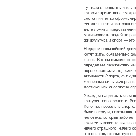
Тут важно понимать, что у
которые примитивно смотря
состоянии четко сформулиро
сегодняшнего и завтрашнего
деле ложных представлений
мотивировать людей на раз
физкультура и спорт — это 
Недаром олимпийский девиз
хотят жить, обязательно д
жизнь. В этом смысле отно
определяет перспективу на
переносном смысле, если о
активности (спорта, физкул
жизненные силы исчерпаны.
достижениях абсолютно оп
У каждой нации есть свои п
конкурентоспособности. Ро
Конечно, провалы в спорте,
были впереди, показывают 
человека, который заболел.
кожи есть какие-то высыпан
ничего страшного, ничего ос
что они свидетельствуют о