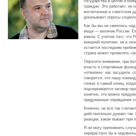
государства в целом и конк
граждан. Это работает, не 
воспитанные в советском д
доказывают опросы социоло
Как бы мы ни смеялись над
вещи — величие России. Ее
важна. С учетом того, что 
внешней политике, ни в эко
остается последним прибеж
страна может проявлять св
Обратите внимание, при бо
власть и спортивные функц
«отмазки»: нас засудили, с
говорится, что нашу коман
гонках в самый конец, когда
подчеркивается заговор про
конечно, это можно придума
придуманные оправдания с
Конечно, не все так считают
действительно думает так. 
реакции, какая бывает при 
Я не могу припомнить случ
перерастало бы в недоволь