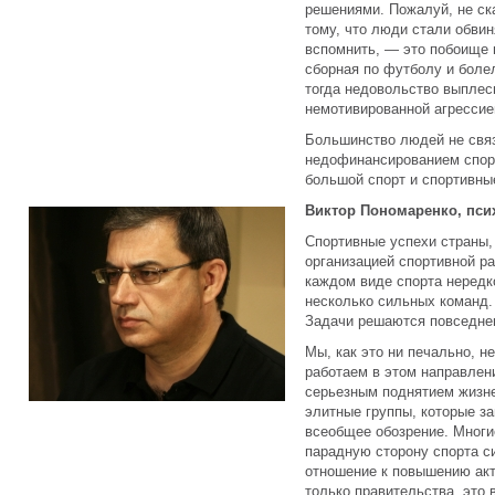
решениями. Пожалуй, не ск
тому, что люди стали обвин
вспомнить, — это побоище в
сборная по футболу и боле
тогда недовольство выплесн
немотивированной агрессие
Большинство людей не свя
недофинансированием спорт
большой спорт и спортивны
Виктор Пономаренко, пси
Спортивные успехи страны, 
организацией спортивной р
каждом виде спорта нередк
несколько сильных команд. 
Задачи решаются повседне
Мы, как это ни печально, н
работаем в этом направлен
серьезным поднятием жизн
элитные группы, которые за
всеобщее обозрение. Многи
парадную сторону спорта си
отношение к повышению акт
только правительства, это 