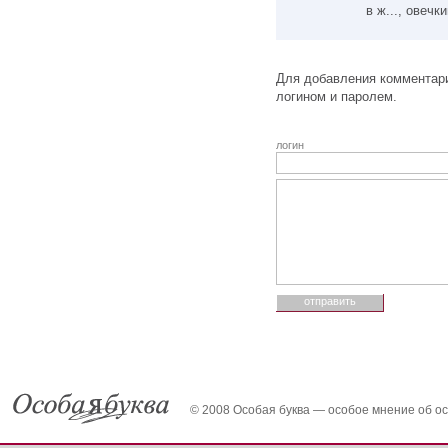
в ж..., овечки
Для добавления комментари
логином и паролем.
логин
© 2008 Особая буква — особое мнение об о