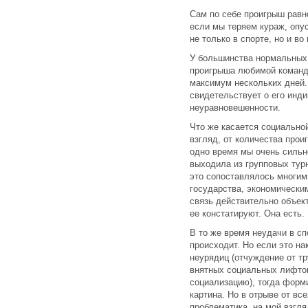
Сам по себе проигрыш равн
если мы теряем кураж, опус
не только в спорте, но и во
У большинства нормальных
проигрыша любимой команды
максимум нескольких дней.
свидетельствует о его инд
неуравновешенности.
Что же касается социальной
взгляд, от количества прои
одно время мы очень сильн
выходила из групповых турн
это сопоставлялось многи
государства, экономическим
связь действительно объек
ее констатируют. Она есть.
В то же время неудачи в сп
происходит. Но если это на
неурядиц (отчуждение от тр
внятных социальных лифтов
социализацию), тогда форм
картина. Но в отрыве от вс
проблематика, на мой взгля