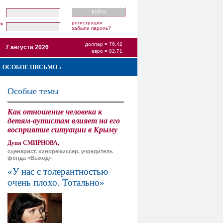
регистрация
ль
забыли пароль?
доллар = 76,42
7 августа 2026
евро = 82,71
ОСОБОЕ ПИСЬМО
Особые темы
Как отношение человека к
детям-аутистам влияет на его
восприятие ситуации в Крыму
Дуня СМИРНОВА,
сценарист, кинорежиссер, учредитель
фонда «Выход»
«У нас с толерантностью
очень плохо. Тотально»