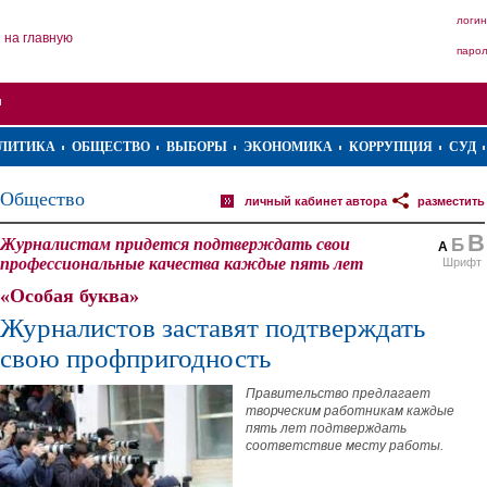
логин
на главную
паро
ЛИТИКА
ОБЩЕСТВО
ВЫБОРЫ
ЭКОНОМИКА
КОРРУПЦИЯ
СУД
Общество
личный кабинет автора
разместить
В
Журналистам придется подтверждать свои
Б
А
профессиональные качества каждые пять лет
Шрифт
«Особая буква»
Журналистов заставят подтверждать
свою профпригодность
Правительство предлагает
творческим работникам каждые
пять лет подтверждать
соответствие месту работы.