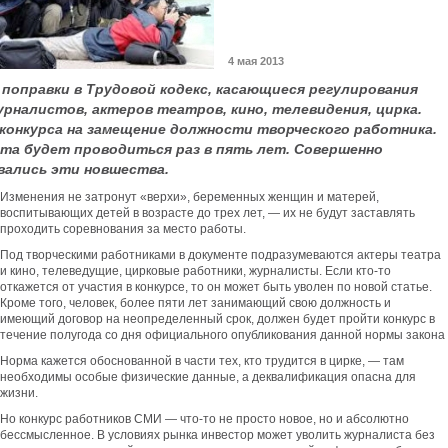
4 мая 2013
поправки в Трудовой кодекс, касающиеся регулирования
рналистов, актеров театров, кино, телевидения, цирка.
 конкурса на замещение должности творческого работника.
та будет проводиться раз в пять лет. Совершенно
вались эти новшества.
Изменения не затронут «верхи», беременных женщин и матерей,
воспитывающих детей в возрасте до трех лет, — их не будут заставлять
проходить соревнования за место работы.
Под творческими работниками в документе подразумеваются актеры театра
и кино, телеведущие, цирковые работники, журналисты. Если кто-то
откажется от участия в конкурсе, то он может быть уволен по новой статье.
Кроме того, человек, более пяти лет занимающий свою должность и
имеющий договор на неопределенный срок, должен будет пройти конкурс в
течение полугода со дня официального опубликования данной нормы закона
Норма кажется обоснованной в части тех, кто трудится в цирке, — там
необходимы особые физические данные, а деквалификация опасна для
жизни.
Но конкурс работников СМИ — что-то не просто новое, но и абсолютно
бессмысленное. В условиях рынка инвестор может уволить журналиста без