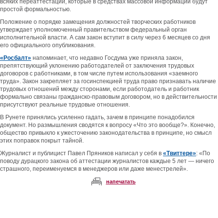
всяких переаттестаций, которые в средствах массовой информации будут
простой формальностью.
Положение о порядке замещения должностей творческих работников
утверждает уполномоченный правительством федеральный орган
исполнительной власти. А сам закон вступит в силу через 6 месяцев со дня
его официального опубликования.
«Росбалт»
напоминает, что недавно Госдума уже приняла закон,
препятствующий уклонению работодателей от заключения трудовых
договоров с работниками, в том числе путем использования «заемного
труда». Закон закрепляет за госинспекцией труда право признавать наличие
трудовых отношений между сторонами, если работодатель и работник
формально связаны гражданско-правовым договором, но в действительности
присутствуют реальные трудовые отношения.
В Рунете принялись усиленно гадать, зачем в принципе понадобился
документ. Но размышления сводятся к вопросу «Что это вообще?». Конечно,
общество привыкло к ужесточению законодательства в принципе, но смысл
этих поправок покрыт тайной.
Журналист и публицист Павел Пряников написал у себя в
«Твиттере»
: «По
поводу дурацкого закона об аттестации журналистов каждые 5 лет — ничего
страшного, переименуемся в менеджеров или даже менестрелей».
напечатать