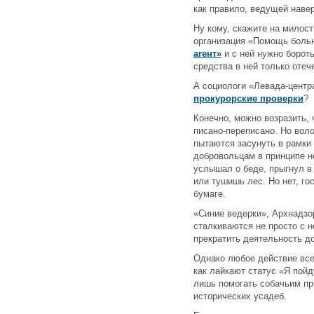
как правило, ведущей навер
Ну кому, скажите на милост
организация «Помощь бол
агент»
и с ней нужно борот
средства в ней только отеч
А социологи «Левада-центра
прокурорские проверки
?
Конечно, можно возразить,
писано-переписано. Но воло
пытаются засунуть в рамки
добровольцам в принципе не
услышал о беде, прыгнул в
или тушишь лес. Но нет, г
бумаге.
«Синие ведерки», Архнадзо
сталкиваются не просто с н
прекратить деятельность д
Однако любое действие все
как лайкают статус «Я пойд
лишь помогать собачьим пр
исторических усадеб.