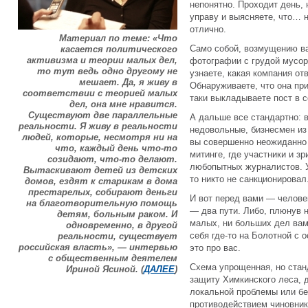
непонятно. Проходит день,
управу и выясняете, что… 
отлично.
Материал по теме: «Что
Само собой, возмущению в
касается политического
активизма и теории малых дел,
фотографии с грудой мусора
то тут ведь одно другому не
узнаете, какая компания от
мешает. Да, я живу в
Обнаруживаете, что она пр
соответствии с теорией малых
таки выкладываете пост в с
дел, она мне нравится.
Существуют две параллельные
А дальше все стандартно: в
реальности. Я живу в реальности
недовольные, бизнесмен из 
людей, которые, несмотря ни на
вы совершенно неожиданно 
что, каждый день что-то
митинге, где участники и з
созидают, что-то делают.
любопытных журналистов. У
Вытаскивают детей из детских
то никто не санкционировал
домов, ездят к старикам в дома
престарелых, собирают деньги
И вот перед вами — челове
на благотворительную помощь
— два пути. Либо, плюнув н
детям, больным раком. И
малых, ни больших дел вам
одновременно, в другой
себя где-то на Болотной с 
реальности, существует
российская власть», — интервью
это про вас.
с общественным деятелем
Схема упрощенная, но стан
Ириной Ясиной. (
ДАЛЕЕ
)
защиту Химкинского леса, д
локальной проблемы или бе
противодействием чиновнико