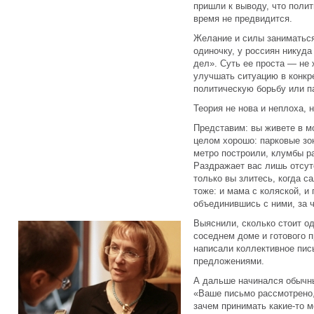
пришли к выводу, что поли
время не предвидится.
Желание и силы заниматься
одиночку, у россиян никуда
дел». Суть ее проста — не
улучшать ситуацию в конкр
политическую борьбу или п
Теория не нова и неплоха, 
Представим: вы живете в м
целом хорошо: парковые зо
метро построили, клумбы р
Раздражает вас лишь отсут
только вы злитесь, когда с
тоже: и мама с коляской, и
объединившись с ними, за 
Выяснили, сколько стоит о
соседнем доме и готового п
написали коллективное пис
предложениями.
А дальше начинался обычны
«Ваше письмо рассмотрено,
зачем принимать какие-то м