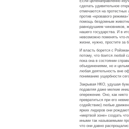
Если целенаправленно изуч
сделать удивительное откр
отмечаются на протестных 
против «кровавого режима»?
помощь бездомным животны
равнодушием чиновников, ж
нашего государства. И в ит
невозможно поменять что-ли
жизни, нужно, простите за 
И власть борется с Ройзма
потому, что боится любой с
пока она в состоянии справ
объединениями, но и целым
любая деятельность вне оф
пониманию ущербности сего
Закрывая НКО, удушая бум
подавляя даже мелкие иниц
опережение. Оно, как никто 
превратиться при его невме
содействию) любые движен
ярких лидеров они рождают
«мертвой зоне» создать что
иными так называемыми пр
что они давно распрощались