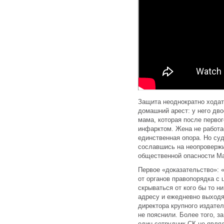
Защита неоднократно ходат
домашний арест: у него дв
мама, которая после первог
инфарктом. Жена не работа
единственная опора. Но суд
сославшись на неопровержи
общественной опасности Ма
Первое «доказательство»: 
от органов правопорядка с 
скрываться от кого бы то 
адресу и ежедневно выходя
директора крупного издате
не пояснили. Более того, з
один сотрудник СК не явля