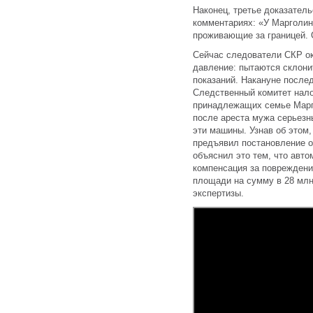
Наконец, третье доказатель
комментариях: «У Марголин
проживающие за границей. 
Сейчас следователи СКР о
давление: пытаются склони
показаний. Накануне после
Следственный комитет нало
принадлежащих семье Мар
после ареста мужа серьезн
эти машины. Узнав об этом,
предъявил постановление о
объяснил это тем, что авт
компенсация за повреждени
площади на сумму в 28 млн
экспертизы.