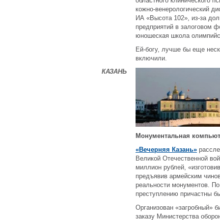
областного клинического п
кожно-венерологический ди
ИА «Высота 102», из-за до
предприятий в залоговом ф
юношеская школа олимпийск
Ей-богу, лучше бы еще нес
включили.
КАЗАНЬ
Монументальная компьют
«Вечерняя Казань»
рассле
Великой Отечественной вой
миллион рублей, «изготови
предъявив армейским чино
реальности монументов. По
преступлению причастны б
Организован «загробный» би
заказу Министерства оборо