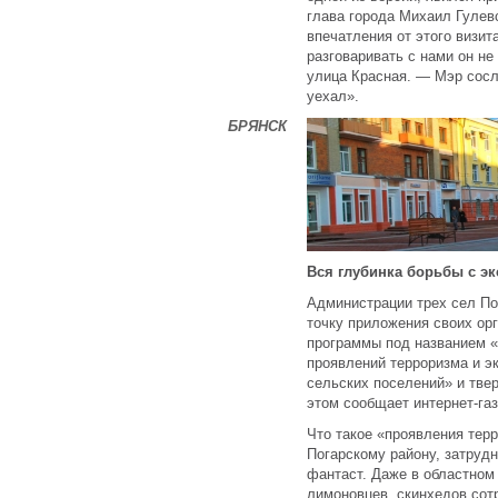
глава города Михаил Гулев
впечатления от этого визит
разговаривать с нами он не
улица Красная. — Мэр сосла
уехал».
БРЯНСК
Вся глубинка борьбы с э
Администрации трех сел По
точку приложения своих ор
программы под названием 
проявлений терроризма и э
сельских поселений» и тве
этом сообщает интернет-га
Что такое «проявления тер
Погарскому району, затруд
фантаст. Даже в областном 
лимоновцев, скинхедов сот