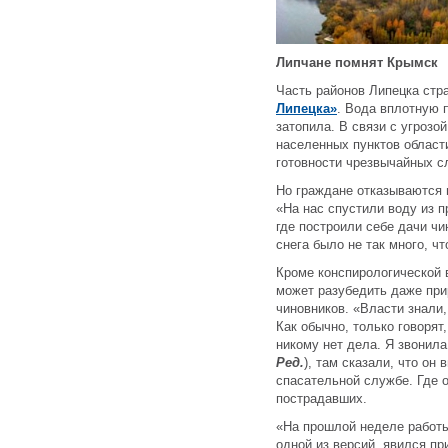
Липчане помнят Крымск
Часть районов Липецка стр
Липецка»
. Вода вплотную 
затопила. В связи с угрозо
населенных пунктов област
готовности чрезвычайных с
Но граждане отказываются в
«На нас спустили воду из 
где построили себе дачи чи
снега было не так много, ч
Кроме конспирологической 
может разубедить даже пр
чиновников. «Власти знали,
Как обычно, только говоря
никому нет дела. Я звонила
Ред.
), там сказали, что он 
спасательной службе. Где 
пострадавших.
«На прошлой неделе работы
одной из версий, явился п