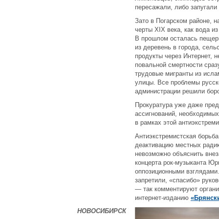
пересажали, либо запугали 
Зато в Погарском районе, н
черты XIX века, как вода и
В прошлом осталась пещер
из деревень в города, сель
продукты через Интернет, 
повальной смертности сразу
трудовые мигранты из исла
улицы. Все проблемы русск
администрации решили боро
Прокуратура уже даже пре
ассигнований, необходимых
в рамках этой антиэкстреми
Антиэкстремистская борьба 
деактивацию местных радик
невозможно объяснить вне
концерта рок-музыканта Юр
оппозиционными взглядами.
запретили, «спасибо» руко
— так комментируют орган
интернет-изданию
«Брянск
НОВОСИБИРСК