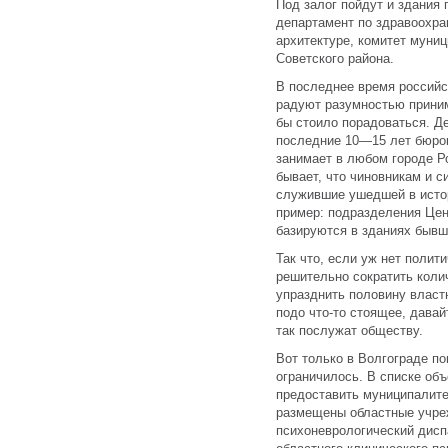
Под залог пойдут и здания
департамент по здравоохра
архитектуре, комитет муниц
Советского района.
В последнее время российс
радуют разумностью приним
бы стоило порадоваться. Д
последние 10—15 лет бюрок
занимает в любом городе Р
бывает, что чиновникам и с
служившие ушедшей в истор
пример: подразделения Це
базируются в зданиях бывш
Так что, если уж нет полит
решительно сократить колич
упразднить половину власт
подо что-то стоящее, давай
так послужат обществу.
Вот только в Волгограде по
ограничилось. В списке объ
предоставить муниципалитет
размещены областные учре
психоневрологический дисп