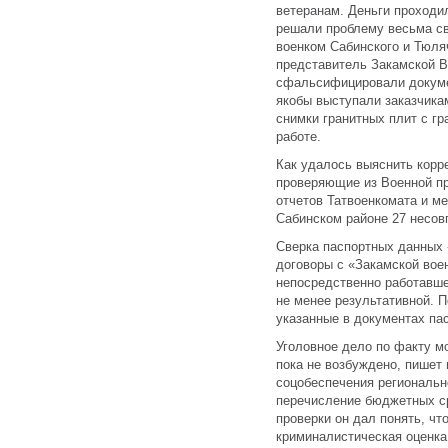
ветеранам. Деньги проходи
решали проблему весьма св
военком Сабинского и Тюля
представитель Закамской 
сфальсифицировали докуме
якобы выступали заказчик
снимки гранитных плит с гр
работе.
Как удалось выяснить корр
проверяющие из Военной п
отчетов Татвоенкомата и м
Сабинском районе 27 несов
Сверка паспортных данных 
договоры с «Закамской вое
непосредственно работавше
не менее результативной. 
указанные в документах па
Уголовное дело по факту м
пока не возбуждено, пишет 
соцобеспечения региональн
перечисление бюджетных ср
проверки он дал понять, чт
криминалистическая оценка