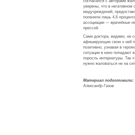
согласился с авторами жал
уверены, что в негативном 
медучреждений, предостав
попеняли лишь 4,6 процент
ассоциации — врачебные н
прессой.
Сами доктора, видимо, не 
афиширующие свою к ней пр
позитивно, узнавая в героя
ситуации в кино попадают в
поросль интернатуры. Так 
нужно жаловаться не на сит
Материал подготовили:
Александр Газов