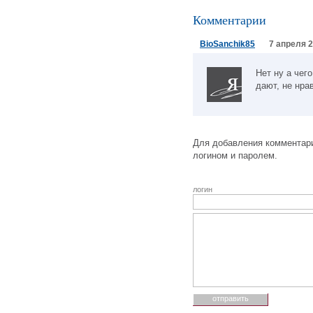
Комментарии
BioSanchik85
7 апреля 2
Нет ну а чег
дают, не нра
Для добавления комментари
логином и паролем.
логин