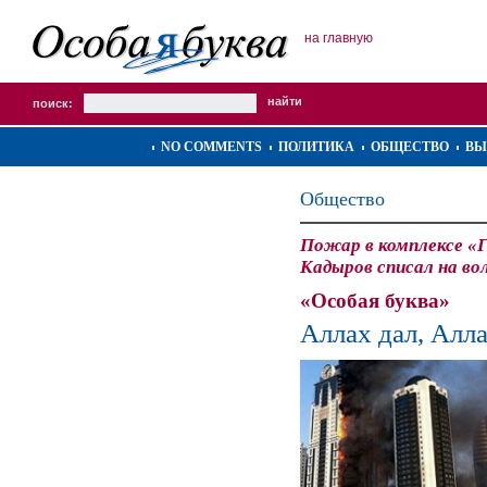
на главную
поиск:
NO COMMENTS
ПОЛИТИКА
ОБЩЕСТВО
ВЫ
Общество
Пожар в комплексе «
Кадыров списал на во
«Особая буква»
Аллах дал, Алла