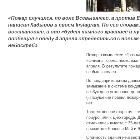
«Пожар случился, по воле Всевышнего, а против 
написал Кадыров в своем Instagram. По его словам
восстановят, и оно «будет намного красивее и л
пообещал к обеду 4 апреля определиться с новы
небоскреба.
Пожар в комплексе «Грозны
«Олимп» горела несколько ч
апреля. В результате пожар
не был заселен.
По предварительным данным
замыкание в системе конди
возбуждено уголовное дело 
(«Нарушение правил пожарн
нет.
Торжественное открытие ком
приурочили к Дню города, 
отмечались вместе с 35-ле
приезжали Ванесса Мэй и 
Стоимость здания неизвест