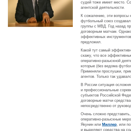
судей тоже имеет место. Со
агентской деятельности.
К сожалению, эти вопросы н
футбольный союз создавал
группы с МВД. Год назад п
договорным матчам. Однако 
эффективных инструментов
предложил.
Какой тут самый эффективн
скажу, что все эффективны
оперативно-разыскной деят
которые (без ведома футбо
Применяли прослушки, при
агентов. Только так удавал
В России ситуация осложня
и профессиональные соревн
субъектов Российской Федер
договорные матчи средств
непосредственно от руково
Очень сложно представить
оперативно-разыскные меро
Якунин или
Миллер
, или п
и выделяют средства на со