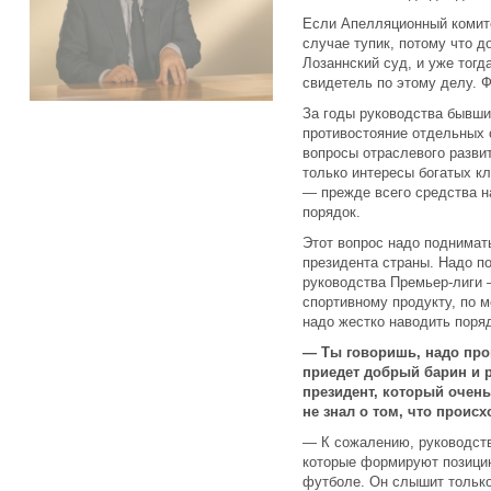
Если Апелляционный комите
случае тупик, потому что д
Лозаннский суд, и уже тогд
свидетель по этому делу. 
За годы руководства бывш
противостояние отдельных 
вопросы отраслевого разви
только интересы богатых к
— прежде всего средства н
порядок.
Этот вопрос надо поднимать
президента страны. Надо п
руководства Премьер-лиги 
спортивному продукту, по 
надо жестко наводить поря
— Ты говоришь, надо про
приедет добрый барин и р
президент, который очень
не знал о том, что проис
— К сожалению, руководств
которые формируют позицию
футболе. Он слышит только