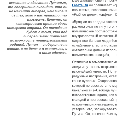
Еще дальше пошел в прогно
сказанное и сделанное Путиным,
Газете.Ru
он сравнивает ко
то совершенно очевидно, что он
событиями, возвещавшими 
не меньший либерал, чем многие
«Рыбное дело», конфликт 
из тех, кого у нас принято так
называть. Конечно, он
«Вряд ли по следам отстав
категорически против сдачи
раскола элит по типу того,
интересов страны. Он никогда не
политическое противостоян
будет с теми, кто под
внутривластный негативный
либерализмом понимает
возможность приторговывать
сидят все больше люди бо
родиной. Путин — либерал не на
ослабление власти и откры
словах, а на деле: и в экономике, и
обязательно должно исполь
в иных сферах».
политических позиций», — п
Оптимизм в гомеопатических
люди ищут вновь открываю
высочайшей милости. Но ту
радужные настроения, охв
конце нулевых. Очарованн
который не расстается с м
банальности («Свобода луч
интеллигенция ждала, как в
молодой и прогрессивный 
остроумными хипстерами, п
устаревшего, заскорузло-ко
Путина. Он, конечно, был н