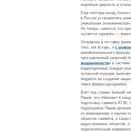
подобную дерзость в отно
Еще полгода назад только 
в России установились уни
уникальная экономическая
Но теперь, кажется, это при
пытается скрывать — верхо
Отправлен в отставку мини
тихо, как встарь, а
с шумом
разоблачительного фильма
прославленный «женский ба
мошенничеств
е в системе
коррупционный скандал ра
путинской игрушки: выясни
бюджета на создание нацио
через фирмы-однодневки.
Взят под стражу бывший за
Панов: его обвиняют в хищ
подготовку саммита АТЭС. 
подельников Панов организ
по инженерному и научно-т
объектов саммита, а также
недостроенных объектов, а 
подконтрольным коммерческ