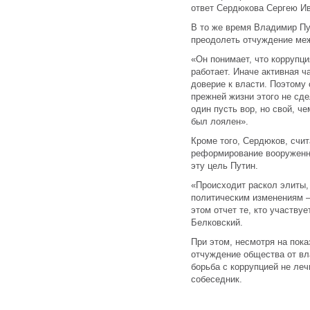
ответ Сердюкова Сергею Ив
В то же время Владимир Пу
преодолеть отчуждение меж
«Он понимает, что коррупци
работает. Иначе активная ч
доверие к власти. Поэтому 
прежней жизни этого не сд
один пусть вор, но свой, ч
был лоялен».
Кроме того, Сердюков, счи
реформирование вооруженны
эту цель Путин.
«Происходит раскол элиты, 
политическим изменениям —
этом отчет те, кто участву
Белковский.
При этом, несмотря на пок
отчуждение общества от вл
борьба с коррупцией не ле
собеседник.