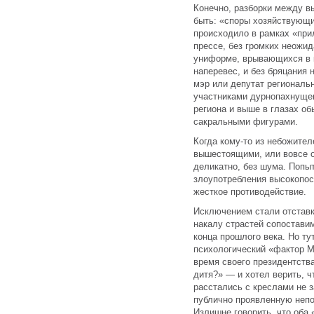
Конечно, разборки между 
быть: «споры хозяйствующи
происходило в рамках «при
прессе, без громких неожид
униформе, врывающихся в 
наперевес, и без бряцания 
мэр или депутат региональ
участниками дурнопахнущег
региона и выше в глазах о
сакральными фигурами.
Когда кому-то из небожите
вышестоящими, или вовсе 
деликатно, без шума. Попы
злоупотребления высокопос
жесткое противодействие.
Исключением стали отставк
накалу страстей сопостави
конца прошлого века. Но ту
психологический «фактор 
время своего президентства
дитя?» — и хотел верить, ч
расстались с креслами не з
публично проявленную непо
Излишне говорить, что оба