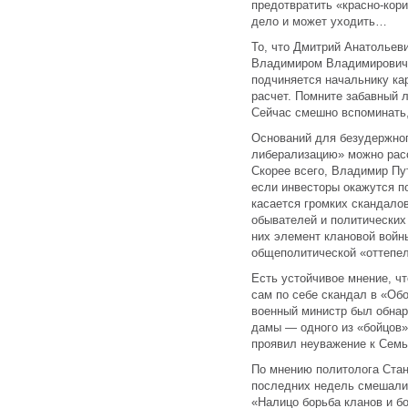
предотвратить «красно-кор
дело и может уходить…
То, что Дмитрий Анатольев
Владимиром Владимировичем
подчиняется начальнику ка
расчет. Помните забавный 
Сейчас смешно вспоминать
Оснований для безудержног
либерализацию» можно расс
Скорее всего, Владимир Пу
если инвесторы окажутся 
касается громких скандал
обывателей и политических 
них элемент клановой войн
общеполитической «оттепел
Есть устойчивое мнение, ч
сам по себе скандал в «Обо
военный министр был обнар
дамы — одного из «бойцов» 
проявил неуважение к Семье
По мнению политолога Стан
последних недель смешалис
«Налицо борьба кланов и б