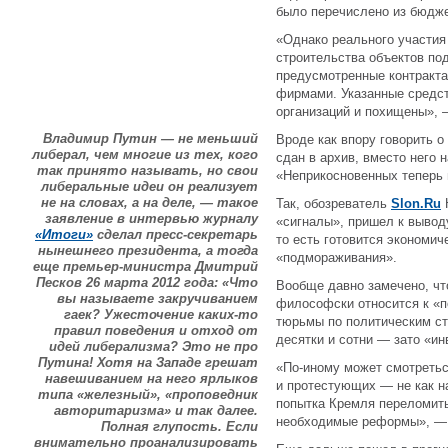
было перечислено из бюдже
«Однако реального участия
строительства объектов под
предусмотренные контракта
фирмами. Указанные средс
организаций и похищены»,
Владимир Путин — не меньший
Вроде как впору говорить о
либерал, чем многие из тех, кого
сдан в архив, вместо него
так принято называть, но свои
«Неприкосновенных теперь 
либеральные идеи он реализует
не на словах, а на деле, — такое
Так, обозреватель
Slon.Ru
Н
заявление в интервью журналу
«сигналы», пришел к вывод
«Итоги»
сделал пресс-секретарь
то есть готовится экономи
нынешнего президента, а тогда
«подмораживания».
еще премьер-министра Дмитрий
Песков 26 марта 2012 года: «Что
Вообще давно замечено, чт
вы называете закручиванием
философски относится к «п
гаек? Ужесточение каких-то
тюрьмы по политическим ст
правил поведения и отход от
десятки и сотни — зато «и
идей либерализма? Это не про
Путина! Хотя на Западе грешат
«По-иному может смотретьс
навешиванием на него ярлыков
и протестующих — не как на
типа «железный», «проповедник
попытка Кремля переломить
авторитаризма» и так далее.
необходимые реформы», — 
Полная глупость. Если
внимательно проанализировать