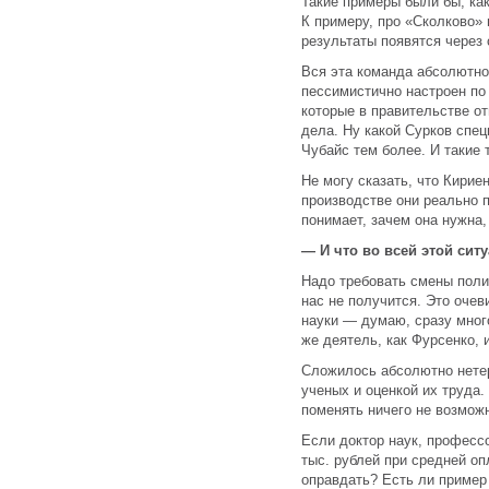
Такие примеры были бы, ка
К примеру, про «Сколково» 
результаты появятся через 
Вся эта команда абсолютно 
пессимистично настроен по
которые в правительстве о
дела. Ну какой Сурков спец
Чубайс тем более. И такие 
Не могу сказать, что Кирие
производстве они реально п
понимает, зачем она нужна,
— И что во всей этой сит
Надо требовать смены полит
нас не получится. Это оче
науки — думаю, сразу мног
же деятель, как Фурсенко, 
Сложилось абсолютно нетер
ученых и оценкой их труда.
поменять ничего не возмож
Если доктор наук, професс
тыс. рублей при средней оп
оправдать? Есть ли пример 