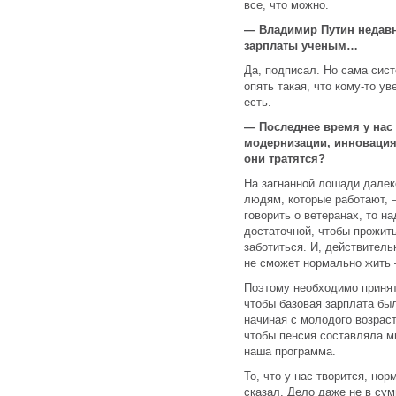
все, что можно.
— Владимир Путин недавн
зарплаты ученым…
Да, подписал. Но сама сист
опять такая, что кому-то ув
есть.
— Последнее время у нас
модернизации, инновация
они тратятся?
На загнанной лошади далек
людям, которые работают, 
говорить о ветеранах, то н
достаточной, чтобы прожить
заботиться. И, действитель
не сможет нормально жить 
Поэтому необходимо принят
чтобы базовая зарплата бы
начиная с молодого возраст
чтобы пенсия составляла м
наша программа.
То, что у нас творится, но
сказал. Дело даже не в сум