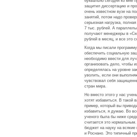
буквально сегодня ко мне 
защитил диссертацию и про
очень известном вузе на по
занятий, потом надо провер
серьезная нагрузка, полная
7 тыс. рублей. А параллел
получают менеджеры в «Ско
рублей в месяц, и все это 
Когда мы писали программу
обеспечить социальную защ
необходимо ввести для луч
организовать дело, чтобы и
определялась на уровне зак
уволить, если они выполня
чувствовал себя защищенны
стран мира.
Но вместо этого у нас учен
хотят избавиться. В такой 
пример, который вы приводи
избавиться, я думаю. Во вс
ученого была бы ниже средн
считается это нормальным.
бюджет на науку на всякие
и Роснано. Это типичный при