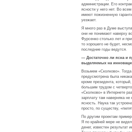
администрации. Его контра
ясности у него нет. Во вс
имеют пожизненную гарант
уезжает.
Я много раз в Думе выступ
они не понимают наверху в
Фурсенко столько лет и пр
то хорошего не будет, несм
последние годы ведутся.
— Достаточно ли ясна и 
выделяемых на инноваци
Возьмем «Сколково». Тогда
предусмотрена была никакая
кроме президента, который,
большим трудом с четвертог
«Сколково» в Интернете раз
зарплату там наверняка не
ясность. Наука так устроен
просто, по существу, «пиля
По другим проектам примерн
Я по крайней мере не видел
денег, известен результат 