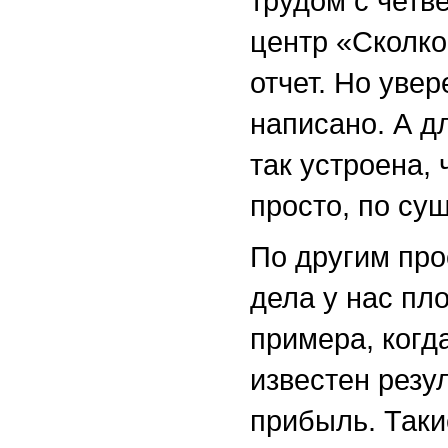
трудом с четве
центр «Сколко
отчет. Но увер
написано. А д
так устроена, 
просто, по су
По другим про
дела у нас пл
примера, когд
известен резу
прибыль. Таки