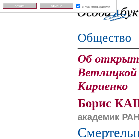
печать
отмена
с комментариями
Общество
Об открыт
Ветлицкой 
Кириенко
Борис КА
академик РАН
Смертельн