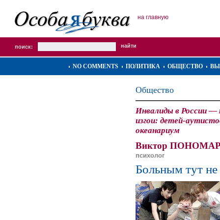
на главную
поиск:
NO COMMENTS
ПОЛИТИКА
ОБЩЕСТВО
ВЫ
Общество
Инвалиды в России —
изгои: детей-аутисто
океанариум
Виктор ПОНОМА
психолог
Больным тут не