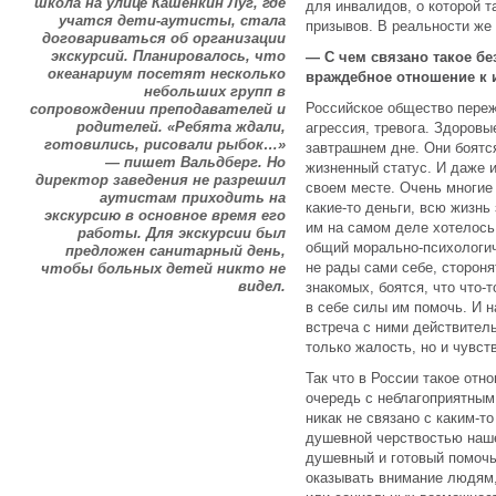
школа на улице Кашенкин Луг, где
для инвалидов, о которой та
учатся дети-аутисты, стала
призывов. В реальности же 
договариваться об организации
экскурсий. Планировалось, что
— С чем связано такое бе
океанариум посетят несколько
враждебное отношение к 
небольших групп в
Российское общество переж
сопровождении преподавателей и
родителей. «Ребята ждали,
агрессия, тревога. Здоровы
готовились, рисовали рыбок…»
завтрашнем дне. Они боятся
— пишет Вальдберг. Но
жизненный статус. И даже и
директор заведения не разрешил
своем месте. Очень многие
аутистам приходить на
какие-то деньги, всю жизнь
экскурсию в основное время его
им на самом деле хотелось
работы. Для экскурсии был
общий морально-психологич
предложен санитарный день,
не рады сами себе, сторон
чтобы больных детей никто не
видел.
знакомых, боятся, что что-т
в себе силы им помочь. И 
встреча с ними действител
только жалость, но и чувст
Так что в России такое отн
очередь с неблагоприятным
никак не связано с каким-
душевной черствостью наше
душевный и готовый помочь
оказывать внимание людям,