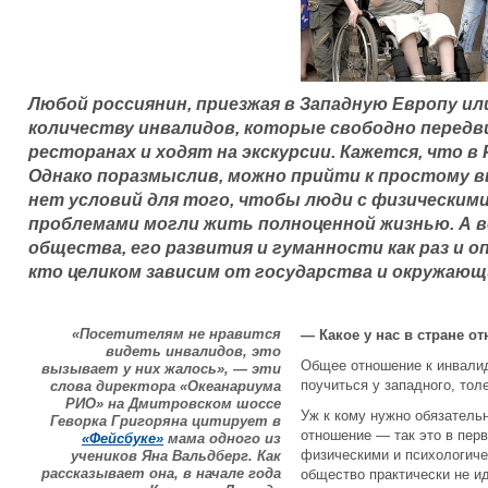
Любой россиянин, приезжая в Западную Европу ил
количеству инвалидов, которые свободно передв
ресторанах и ходят на экскурсии. Кажется, что в
Однако поразмыслив, можно прийти к простому в
нет условий для того, чтобы люди с физическим
проблемами могли жить полноценной жизнью. А в
общества, его развития и гуманности как раз и 
кто целиком зависим от государства и окружающ
«Посетителям не нравится
— Какое у нас в стране о
видеть инвалидов, это
Общее отношение к инвалид
вызывает у них жалось», — эти
поучиться у западного, тол
слова директора «Океанариума
РИО» на Дмитровском шоссе
Уж к кому нужно обязатель
Геворка Григоряна цитирует в
отношение — так это в пер
«Фейсбуке»
мама одного из
физическими и психологич
учеников Яна Вальдберг. Как
рассказывает она, в начале года
общество практически не и