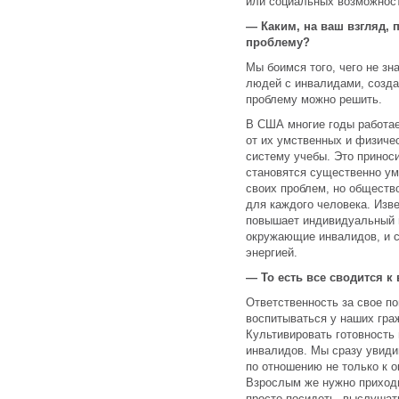
или социальных возможнос
— Каким, на ваш взгляд, 
проблему?
Мы боимся того, чего не зн
людей с инвалидами, созда
проблему можно решить.
В США многие годы работае
от их умственных и физич
систему учебы. Это приноси
становятся существенно ум
своих проблем, но общество
для каждого человека. Изв
повышает индивидуальный 
окружающие инвалидов, и 
энергией.
— То есть все сводится к
Ответственность за свое п
воспитываться у наших граж
Культивировать готовность
инвалидов. Мы сразу увиди
по отношению не только к 
Взрослым же нужно приход
просто посидеть, выслушать