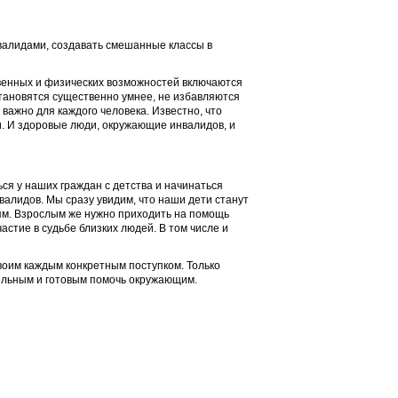
нвалидами, создавать смешанные классы в
твенных и физических возможностей включаются
становятся существенно умнее, не избавляются
 важно для каждого человека. Известно, что
 И здоровые люди, окружающие инвалидов, и
я у наших граждан с детства и начинаться
валидов. Мы сразу увидим, что наши дети станут
ям. Взрослым же нужно приходить на помощь
астие в судьбе близких людей. В том числе и
воим каждым конкретным поступком. Только
ельным и готовым помочь окружающим.