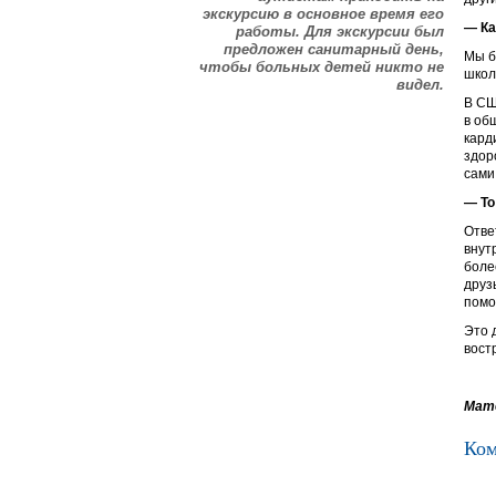
экскурсию в основное время его
— Ка
работы. Для экскурсии был
предложен санитарный день,
Мы б
чтобы больных детей никто не
школ
видел.
В СШ
в об
кард
здор
сами
— То
Отве
внут
боле
друз
помо
Это 
вост
Мате
Ком