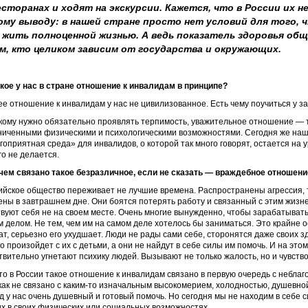
сторанах и ходят на экскурсии. Кажется, что в России их 
му выводу: в нашей стране просто нет условий для того, 
жить полноценной жизнью. А ведь показатель здоровья обще
м, кто целиком зависим от государства и окружающих.
кое у нас в стране отношение к инвалидам в принципе?
е отношение к инвалидам у нас не цивилизованное. Есть чему поучиться у за
 кому нужно обязательно проявлять терпимость, уважительное отношение — т
ниченными физическими и психологическими возможностями. Сегодня же наше
гоприятная среда» для инвалидов, о которой так много говорят, остается на у
го не делается.
чем связано такое безразличное, если не сказать — враждебное отношени
ийское общество переживает не лучшие времена. Распространены агрессия, 
ены в завтрашнем дне. Они боятся потерять работу и связанный с этим жизне
твуют себя не на своем месте. Очень многие вынужденно, чтобы зарабатывать 
м делом. Не тем, чем им на самом деле хотелось бы заниматься. Это крайне
ат, серьезно его ухудшает. Люди не рады сами себе, сторонятся даже своих з
то произойдет с их с детьми, а они не найдут в себе силы им помочь. И на эт
твительно угнетают психику людей. Вызывают не только жалость, но и чувств
что в России такое отношение к инвалидам связано в первую очередь с небл
как не связано с каким-то изначальным высокомерием, холодностью, душевно
д у нас очень душевный и готовый помочь. Но сегодня мы не находим в себе
их в своих физических или социальных возможностях.