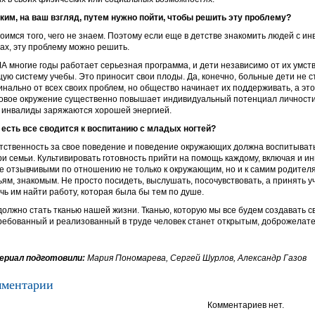
ким, на ваш взгляд, путем нужно пойти, чтобы решить эту проблему?
оимся того, чего не знаем. Поэтому если еще в детстве знакомить людей с и
ах, эту проблему можно решить.
А многие годы работает серьезная программа, и дети независимо от их умс
щую систему учебы. Это приносит свои плоды. Да, конечно, больные дети не 
инально от всех своих проблем, но общество начинает их поддерживать, а это
овое окружение существенно повышает индивидуальный потенциал личности.
 инвалиды заряжаются хорошей энергией.
 есть все сводится к воспитанию с младых ногтей?
тственность за свое поведение и поведение окружающих должна воспитыватьс
ри семьи. Культивировать готовность прийти на помощь каждому, включая и ин
е отзывчивыми по отношению не только к окружающим, но и к самим родител
ьям, знакомым. Не просто посидеть, выслушать, посочувствовать, а принять уч
чь им найти работу, которая была бы тем по душе.
должно стать тканью нашей жизни. Тканью, которую мы все будем создавать с
ребованный и реализованный в труде человек станет открытым, доброжелат
риал подготовили:
Мария Пономарева, Сергей Шурлов, Александр Газов
ментарии
Комментариев нет.