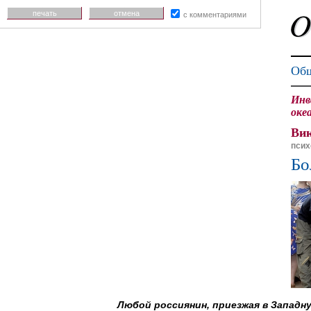
печать
отмена
с комментариями
Общ
Инв
оке
Ви
псих
Бо
Любой россиянин, приезжая в Западн