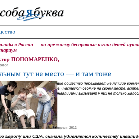
ество
алиды в России — по-прежнему бесправные изгои: детей-аути
анариум
ктор ПОНОМАРЕНКО,
олог
льным тут не место — и там тоже
Наше общество переживает не лучшие времен
дне, чувствуют себя не на своем месте, встр
с инвалидами вызывает у них не только жалос
28 апреля 2012
ую Европу или США, сначала удивляется количеству инвалид