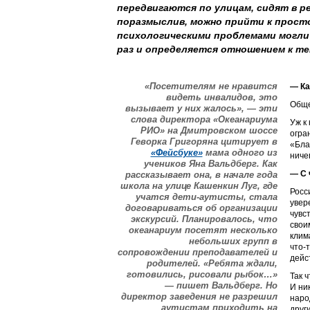
передвигаются по улицам, сидят в ре
поразмыслив, можно прийти к просто
психологическими проблемами могли 
раз и определяется отношением к те
«Посетителям не нравится
— Ка
видеть инвалидов, это
Обще
вызывает у них жалось», — эти
слова директора «Океанариума
Уж к
РИО» на Дмитровском шоссе
огра
Геворка Григоряна цитирует в
«Бла
«Фейсбуке»
мама одного из
ниче
учеников Яна Вальдберг. Как
— С 
рассказывает она, в начале года
школа на улице Кашенкин Луг, где
Росс
учатся дети-аутисты, стала
увер
договариваться об организации
чувс
экскурсий. Планировалось, что
свои
океанариум посетят несколько
клим
небольших групп в
что-
сопровождении преподавателей и
дейс
родителей. «Ребята ждали,
готовились, рисовали рыбок…»
Так 
— пишет Вальдберг. Но
И ни
директор заведения не разрешил
наро
аутистам приходить на
друг