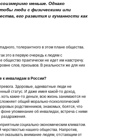
несоизмеримо меньше. Однако
чтобы люди с физическими или
ства, его развития и гуманности как
падного, толерантного в этом плане общества.
ак это в первую очередь к людям с
 общество практически не идет им навстречу.
ровне слов, призывов. В реальности же для них
е к инвалидам в России?
тревога. Здоровые, адекватные люди не
нный статус. И даже имея какой-то доход,
хоть какие-то деньги, всю жизнь занимаются не
 осложняет общий морально-психологический
доровых родственников, знакомых, боятся, что
ом фоне упоминание об инвалидах, встреча с ними
о раздражения.
агоприятным социально-экономическим климатом.
й черствостью нашего общества. Напротив,
 сил оказывать внимание людям, отстающим от