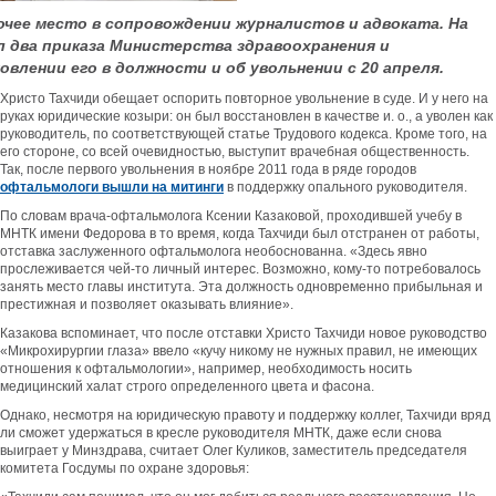
очее место в сопровождении журналистов и адвоката. На
 два приказа Министерства здравоохранения и
овлении его в должности и об увольнении с 20 апреля.
Христо Тахчиди обещает оспорить повторное увольнение в суде. И у него на
руках юридические козыри: он был восстановлен в качестве и. о., а уволен как
руководитель, по соответствующей статье Трудового кодекса. Кроме того, на
его стороне, со всей очевидностью, выступит врачебная общественность.
Так, после первого увольнения в ноябре 2011 года в ряде городов
офтальмологи вышли на митинги
в поддержку опального руководителя.
По словам врача-офтальмолога Ксении Казаковой, проходившей учебу в
МНТК имени Федорова в то время, когда Тахчиди был отстранен от работы,
отставка заслуженного офтальмолога необоснованна. «Здесь явно
прослеживается чей-то личный интерес. Возможно, кому-то потребовалось
занять место главы института. Эта должность одновременно прибыльная и
престижная и позволяет оказывать влияние».
Казакова вспоминает, что после отставки Христо Тахчиди новое руководство
«Микрохирургии глаза» ввело «кучу никому не нужных правил, не имеющих
отношения к офтальмологии», например, необходимость носить
медицинский халат строго определенного цвета и фасона.
Однако, несмотря на юридическую правоту и поддержку коллег, Тахчиди вряд
ли сможет удержаться в кресле руководителя МНТК, даже если снова
выиграет у Минздрава, считает Олег Куликов, заместитель председателя
комитета Госдумы по охране здоровья: