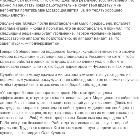
«Тахчиди сам понимал, что он мог добиться реального восстановления. Но
можно ли работать, когда работодатель не хочет тебя видеть? Мне
непонятна политика Минздравсоцразвития. Зачем терять хорошего
специалиста?»
Увольнение Тахчиди после восстановления было предрешено, полагает
парламентарий. «Когда я прочитал, что он восстановлен, я понимал, что
следующим решением будет увольнение. Первое увольнение было
недостаточно аппаратно подготовлено, но аппарат найдет, за что
зацепиться», — подчеркивает он.
Говоря об общественной поддержке Тахчиди, Куликов отмечает его заслуги
«перед гражданами и страной» как специалиста. Россияне не хотят, чтобы
качество работы в одной из ведущих глазных клиник упало. «Вот что
волновало людей, а не то, кто будет директором — Чухраев или Тахчиди».
Судебный спор между врачом и министерством может тянуться долго и с
переменным успехом, рассуждает наш собеседник, но он не помнит случаев,
чтобы трудовой спор не закончился победой работодателя.
«У нас преобладает аппаратное право. Нет критериев оценки
эффективности, отсутствует коллективная защита. Медицинское сообщество
должно было заявить, что не видит оснований для увольнения. (Здесь мы
вынуждены поправить уважаемого собеседника: медицинское сообщество
заявило свою позицию, но против аппаратного права их мнение оказалось
легковесным. —
Ред.
) Молчат профсоюзы. Какие выводы надо делать?
Работник у нас беззащитен. Работодатель всегда прав — пункт первый
реального Трудового кодекса. Кто не согласен — пусть перечитает этот
пункт», — резюмирует Олег Куликов.