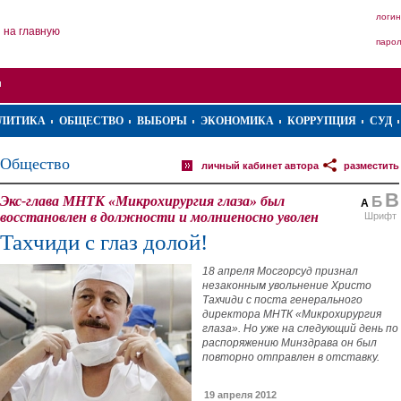
логин
на главную
паро
ЛИТИКА
ОБЩЕСТВО
ВЫБОРЫ
ЭКОНОМИКА
КОРРУПЦИЯ
СУД
Общество
личный кабинет автора
разместить
В
Экс-глава МНТК «Микрохирургия глаза» был
Б
А
восстановлен в должности и молниеносно уволен
Шрифт
Тахчиди с глаз долой!
18 апреля Мосгорсуд признал
незаконным увольнение Христо
Тахчиди с поста генерального
директора МНТК «Микрохирургия
глаза». Но уже на следующий день по
распоряжению Минздрава он был
повторно отправлен в отставку.
19 апреля 2012