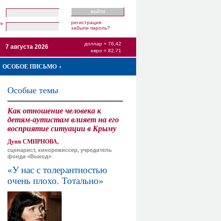
регистрация
ль
забыли пароль?
доллар = 76,42
7 августа 2026
евро = 82,71
ОСОБОЕ ПИСЬМО
Особые темы
Как отношение человека к
детям-аутистам влияет на его
восприятие ситуации в Крыму
Дуня СМИРНОВА,
сценарист, кинорежиссер, учредитель
фонда «Выход»
«У нас с толерантностью
очень плохо. Тотально»