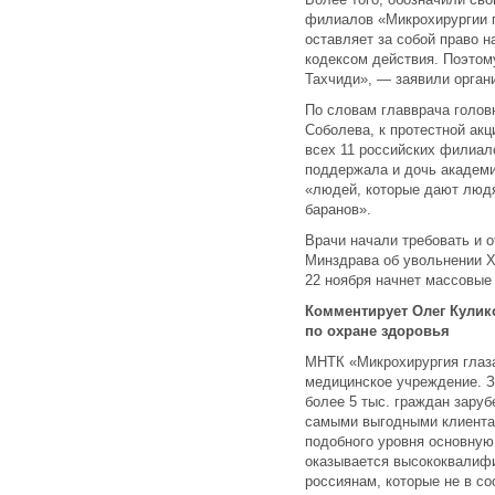
филиалов «Микрохирургии г
оставляет за собой право 
кодексом действия. Поэтом
Тахчиди», — заявили орган
По словам главврача голов
Соболева, к протестной ак
всех 11 российских филиал
поддержала и дочь академ
«людей, которые дают людя
баранов».
Врачи начали требовать и о
Минздрава об увольнении Х
22 ноября начнет массовые
Комментирует Олег Кулик
по охране здоровья
МНТК «Микрохирургия глаз
медицинское учреждение. 
более 5 тыс. граждан зару
самыми выгодными клиента
подобного уровня основную
оказывается высококвалиф
россиянам, которые не в с