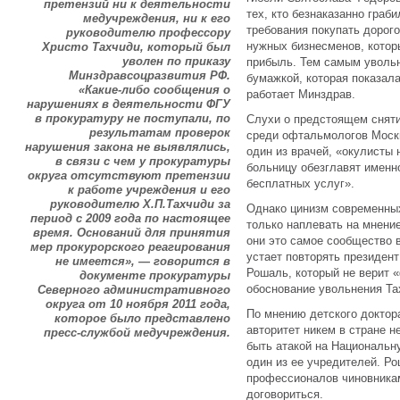
претензий ни к деятельности
тех, кто безнаказанно граб
медучреждения, ни к его
требования покупать дорог
руководителю профессору
нужных бизнесменов, котор
Христо Тахчиди, который был
уволен по приказу
прибыль. Тем самым увольн
Минздравсоцразвития РФ.
бумажкой, которая показала
«Какие-либо сообщения о
работает Минздрав.
нарушениях в деятельности ФГУ
в прокуратуру не поступали, по
Слухи о предстоящем сняти
результатам проверок
среди офтальмологов Москв
нарушения закона не выявлялись,
один из врачей, «окулисты 
в связи с чем у прокуратуры
больницу обезглавят именн
округа отсутствуют претензии
бесплатных услуг».
к работе учреждения и его
руководителю Х.П.Тахчиди за
Однако цинизм современных
период с 2009 года по настоящее
только наплевать на мнение
время. Оснований для принятия
они это самое сообщество 
мер прокурорского реагирования
устает повторять президен
не имеется», — говорится в
Рошаль, который не верит 
документе прокуратуры
обоснование увольнения Та
Северного административного
округа от 10 ноября 2011 года,
По мнению детского доктор
которое было представлено
авторитет никем в стране 
пресс-службой медучреждения.
быть атакой на Национальн
один из ее учредителей. Р
профессионалов чиновникам
договориться.