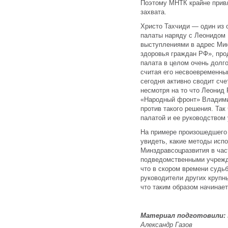
Поэтому МНТК крайне привл
захвата.
Христо Тахчиди — один из 
палаты наряду с Леонидом
выступлениями в адрес Мин
здоровья граждан РФ», про
палата в целом очень долго
считая его несвоевременны
сегодня активно сводит сче
несмотря на то что Леонид
«Народный фронт» Владими
против такого решения. Та
палатой и ее руководством 
На примере произошедшего 
увидеть, какие методы исп
Минздравсоцразвития в час
подведомственными учрежд
что в скором времени судь
руководители других крупн
что таким образом начинает
Материал подготовили:
Александр Газов