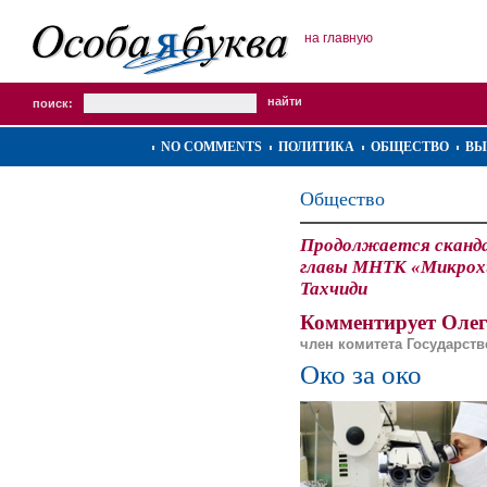
на главную
поиск:
NO COMMENTS
ПОЛИТИКА
ОБЩЕСТВО
ВЫ
Общество
Продолжается сканда
главы МНТК «Микрохи
Тахчиди
Комментирует Олег
член комитета Государст
Око за око