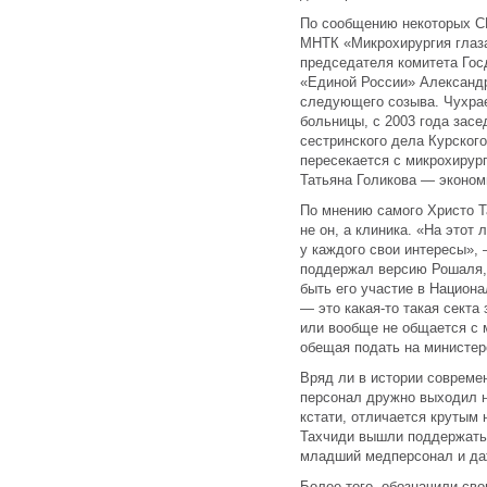
По сообщению некоторых СМ
МНТК «Микрохирургия глаз
председателя комитета Гос
«Единой России» Александр
следующего созыва. Чухра
больницы, с 2003 года зас
сестринского дела Курского
пересекается с микрохирург
Татьяна Голикова — эконом
По мнению самого Христо Т
не он, а клиника. «На этот
у каждого свои интересы»,
поддержал версию Рошаля, 
быть его участие в Национ
— это какая-то такая секта
или вообще не общается с 
обещая подать на министер
Вряд ли в истории совреме
персонал дружно выходил н
кстати, отличается крутым 
Тахчиди вышли поддержать
младший медперсонал и да
Более того, обозначили св