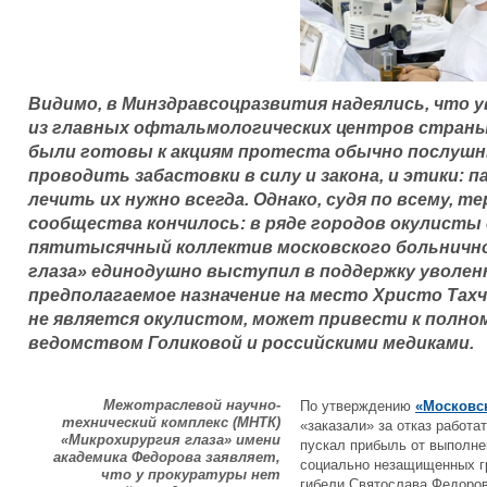
Видимо, в Минздравсоцразвития надеялись, что 
из главных офтальмологических центров страны 
были готовы к акциям протеста обычно послушн
проводить забастовки в силу и закона, и этики: 
лечить их нужно всегда. Однако, судя по всему, т
сообщества кончилось: в ряде городов окулисты 
пятитысячный коллектив московского больнично
глаза» единодушно выступил в поддержку уволен
предполагаемое назначение на место Христо Тах
не является окулистом, может привести к полн
ведомством Голиковой и российскими медиками.
Межотраслевой научно-
По утверждению
«Московс
технический комплекс (МНТК)
«заказали» за отказ работ
«Микрохирургия глаза» имени
пускал прибыль от выполне
академика Федорова заявляет,
социально незащищенных гр
что у прокуратуры нет
гибели Святослава Федоров