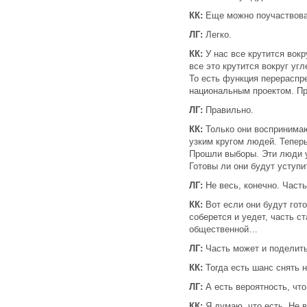
КК:
Еще можно поучаствоват
ЛГ:
Легко.
КК:
У нас все крутится вокр
все это крутится вокруг уг
То есть функция перераспр
национальным проектом. П
ЛГ:
Правильно.
КК:
Только они воспринимаю
узким кругом людей. Теперь
Прошли выборы. Эти люди у
Готовы ли они будут уступ
ЛГ:
Не весь, конечно. Часть
КК:
Вот если они будут гото
соберется и уедет, часть с
общественной…
ЛГ:
Часть может и поделить
КК:
Тогда есть шанс снять 
ЛГ:
А есть вероятность, что
КК:
Я думаю, что есть. Не в