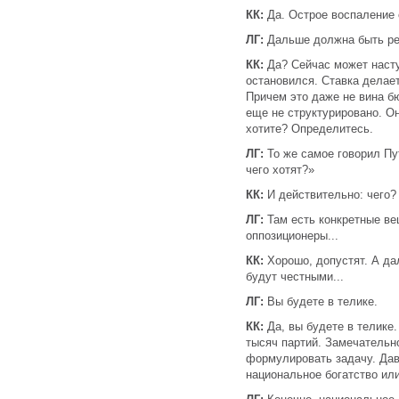
КК:
Да. Острое воспаление 
ЛГ:
Дальше должна быть ре
КК:
Да? Сейчас может насту
остановился. Ставка делает
Причем это даже не вина б
еще не структурировано. Он
хотите? Определитесь.
ЛГ:
То же самое говорил Пут
чего хотят?»
КК:
И действительно: чего?
ЛГ:
Там есть конкретные ве
оппозиционеры...
КК:
Хорошо, допустят. А да
будут честными...
ЛГ:
Вы будете в телике.
КК:
Да, вы будете в телике
тысяч партий. Замечательн
формулировать задачу. Дав
национальное богатство ил