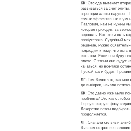
КК:
Отсюда вытекает втора
развиваться за счет элиты.
агрегации элиты нарушен. 
самые эффективные и умны
Павлович, нам не нужны ум
которые приходят, за верно
верность. Вот это и есть к
пробуксовка. Судебный мех
решение, нужно обязательно
подходим к тому, что есть
есть они. Если они будут в
плохо. С этими они будут к
качаться, но все-таки оста
Пускай так и будет. Прожив
ЛГ:
Тем более что, как мне 
до выборов, начала потихо
КК:
Это давно уже было пон
проблема? Это как с любой
Первую острую фазу задави
Лекарство потом подбирать
продолжается.
ЛГ:
Сначала сильный антиби
бы снял острое воспаление.