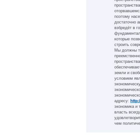
пространства
оторвавшемся
поэтому насе
достаточно а
взбредёт в г
фундаментал
которые позв
строить совр
Мы должны т
преемственно
пространства
обеспечивают
земли и сво
условием явл
экономическу
экономическо
экономическо
адресу:
http
экономика и 
власть всегд
удовлетворит
чем политиче