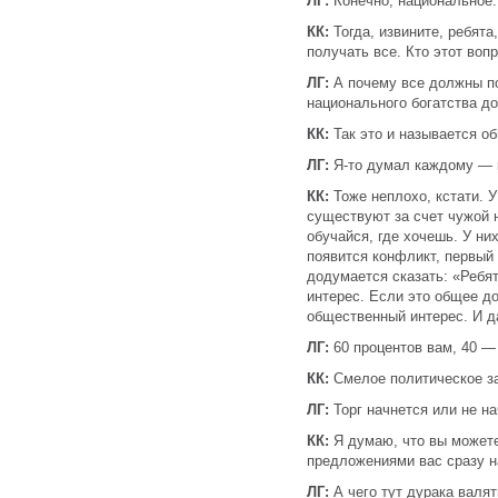
ЛГ:
Конечно, национальное.
КК:
Тогда, извините, ребята
получать все. Кто этот воп
ЛГ:
А почему все должны по
национального богатства до
КК:
Так это и называется о
ЛГ:
Я-то думал каждому — 
КК:
Тоже неплохо, кстати. У
существуют за счет чужой н
обучайся, где хочешь. У них
появится конфликт, первый 
додумается сказать: «Ребя
интерес. Если это общее до
общественный интерес. И 
ЛГ:
60 процентов вам, 40 — 
КК:
Смелое политическое з
ЛГ:
Торг начнется или не н
КК:
Я думаю, что вы можете
предложениями вас сразу н
ЛГ:
А чего тут дурака валят