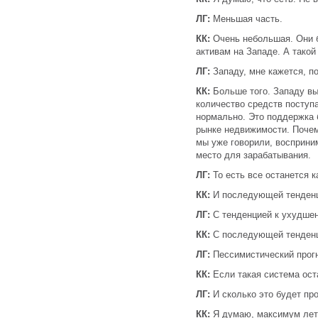
ЛГ:
Меньшая часть.
КК:
Очень небольшая. Они б
активам на Западе. А такой 
ЛГ:
Западу, мне кажется, по
КК:
Больше того. Западу вы
количество средств поступ
нормально. Это поддержка 
рынке недвижимости. Почем
мы уже говорили, восприним
место для зарабатывания.
ЛГ:
То есть все останется 
КК:
И последующей тенденц
ЛГ:
С тенденцией к ухудше
КК:
С последующей тенденц
ЛГ:
Пессимистический прогн
КК:
Если такая система оста
ЛГ:
И сколько это будет пр
КК:
Я думаю, максимум лет