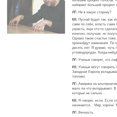
больший процент голосов: 
набирает больший процент 
ЛГ:
Ни в какую сторону?
КК:
Пускай будет так, как е
сами по себе, власть сама 
украсть, еще что-то сделат
конечно, получше, но получ
Однако такое счастье тоже
произойдут изменения. По о
десять лет. Я думаю, чуть
углеводородах. Когда-нибуд
ЛГ:
Ученые говорят, что лаф
КК:
Ученые могут говорить ч
Западная Европа вкладываю
топливо.
ЛГ:
Америка на альтернатив
мало ли что вкладывают. В
которые не сильно...
КК:
Я говорю: если. Если это
начинается... Мир, короче. 
ЛГ:
Вечность.