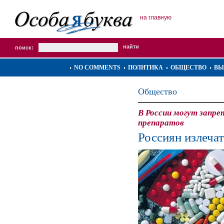
на главную
поиск:
NO COMMENTS
ПОЛИТИКА
ОБЩЕСТВО
ВЫ
Общество
В России могут запр
препаратов
Россиян излечат