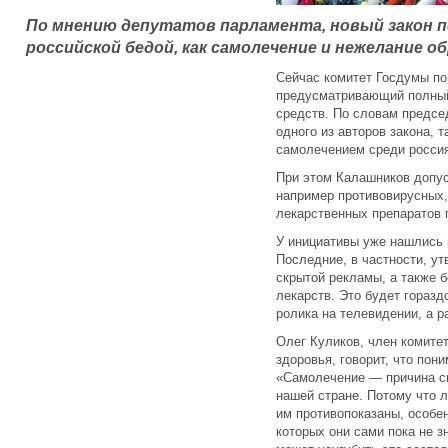
По мнению депутатов парламента, новый закон п
российской бедой, как самолечение и нежелание о
Сейчас комитет Госдумы по 
предусматривающий полный
средств. По словам предсе
одного из авторов закона, 
самолечением среди росси
При этом Калашников допус
например противовирусных, 
лекарственных препаратов 
У инициативы уже нашлись к
Последние, в частности, ут
скрытой рекламы, а также
лекарств. Это будет гораз
ролика на телевидении, а р
Олег Куликов, член комите
здоровья, говорит, что по
«Самолечение — причина см
нашей стране. Потому что 
им противопоказаны, особен
которых они сами пока не з