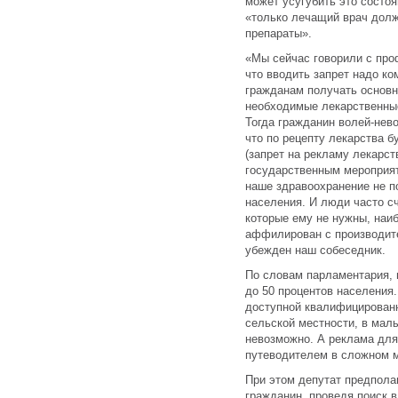
может усугубить это состоя
«только лечащий врач долж
препараты».
«Мы сейчас говорили с пр
что вводить запрет надо ко
гражданам получать основн
необходимые лекарственные
Тогда гражданин волей-нево
что по рецепту лекарства б
(запрет на рекламу лекарс
государственным мероприят
наше здравоохранение не п
населения. И люди часто сч
которые ему не нужны, наиб
аффилирован с производит
убежден наш собеседник.
По словам парламентария, 
до 50 процентов населения.
доступной квалифицирован
сельской местности, в мал
невозможно. А реклама для
путеводителем в сложном м
При этом депутат предполаг
гражданин, проведя поиск 