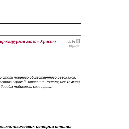
В
рохирургия глаза» Христо
Б
А
Шрифт
о столь мощного общественного резонанса,
стовки врачей, заявление Рошаля, иск Тахчиди
борьбы медиков за свои права.
тальмологических центров страны