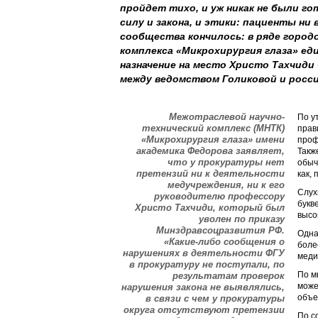
пройдет тихо, и уж никак не были г
силу и закона, и этики: пациенты ни 
сообщества кончилось: в ряде город
комплекса «Микрохирургия глаза» ед
назначение на место Христо Тахчиди
между ведомством Голиковой и росси
Межотраслевой научно-
По у
технический комплекс (МНТК)
прав
«Микрохирургия глаза» имени
проф
академика Федорова заявляет,
Такж
что у прокуратуры нет
обыч
претензий ни к деятельности
как,
медучреждения, ни к его
Слух
руководителю профессору
букв
Христо Тахчиди, который был
высо
уволен по приказу
Минздравсоцразвития РФ.
Одна
«Какие-либо сообщения о
боле
нарушениях в деятельности ФГУ
меди
в прокуратуру не поступали, по
По м
результатам проверок
може
нарушения закона не выявлялись,
объе
в связи с чем у прокуратуры
округа отсутствуют претензии
По с