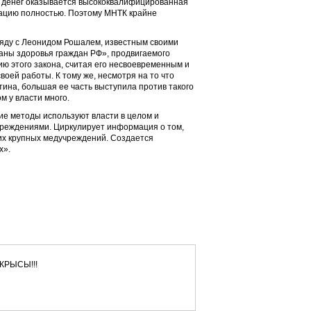
х денег оказывается высококвалифицированная
ацию полностью. Поэтому МНТК крайне
яду с Леонидом Рошалем, известным своими
аны здоровья граждан РФ», продвигаемого
ю этого закона, считая его несвоевременным и
воей работы. К тому же, несмотря на то что
на, большая ее часть выступила против такого
м у власти много.
ие методы используют власти в целом и
чреждениями. Циркулирует информация о том,
гих крупных медучреждений. Создается
х».
 КРЫСЫ!!!