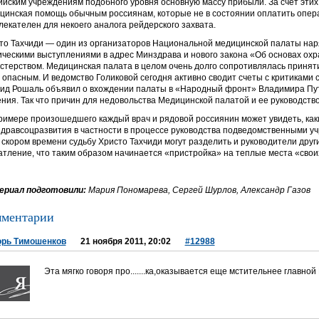
ийским учреждениям подобного уровня основную массу прибыли. За счет эти
цинская помощь обычным россиянам, которые не в состоянии оплатить опер
лекателен для некоего аналога рейдерского захвата.
то Тахчиди — один из организаторов Национальной медицинской палаты нар
ическими выступлениями в адрес Минздрава и нового закона «Об основах охр
стерством. Медицинская палата в целом очень долго сопротивлялась приняти
 опасным. И ведомство Голиковой сегодня активно сводит счеты с критиками с
ид Рошаль объявил о вхождении палаты в «Народный фронт» Владимира Пути
ния. Так что причин для недовольства Медицинской палатой и ее руководство
римере произошедшего каждый врач и рядовой россиянин может увидеть, как
дравсоцразвития в частности в процессе руководства подведомственными у
в скором времени судьбу Христо Тахчиди могут разделить и руководители дру
атление, что таким образом начинается «пристройка» на теплые места «свои
риал подготовили:
Мария Пономарева, Сергей Шурлов, Александр Газов
ментарии
орь Тимошенков
21 ноября 2011, 20:02
#12988
Эта мягко говоря про.......ка,оказывается еще мстительнее главной