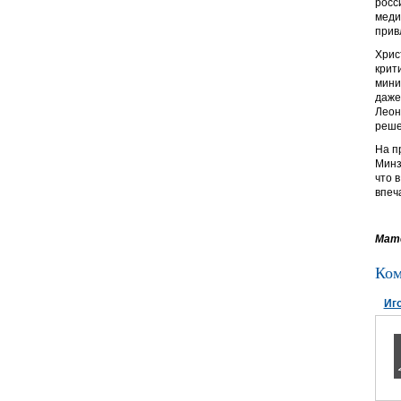
росс
меди
прив
Хрис
крит
мини
даже
Леон
реше
На п
Минз
что 
впеч
Мате
Ком
Иг