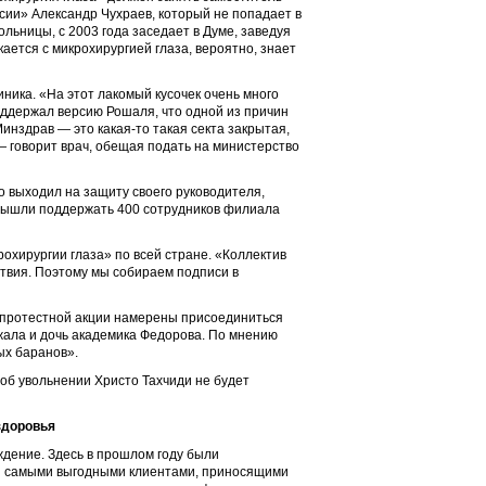
сии» Александр Чухраев, который не попадает в
льницы, с 2003 года заседает в Думе, заведуя
ается с микрохирургией глаза, вероятно, знает
ника. «На этот лакомый кусочек очень много
оддержал версию Рошаля, что одной из причин
нздрав — это какая-то такая секта закрытая,
 говорит врач, обещая подать на министерство
о выходил на защиту своего руководителя,
и вышли поддержать 400 сотрудников филиала
охирургии глаза» по всей стране. «Коллектив
твия. Поэтому мы собираем подписи в
к протестной акции намерены присоединиться
жала и дочь академика Федорова. По мнению
ых баранов».
 об увольнении Христо Тахчиди не будет
здоровья
дение. Здесь в прошлом году были
ся самыми выгодными клиентами, приносящими