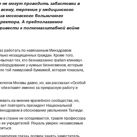
е не могут проводить забастовки в
о всему, терпение у медицинского
ив московского больничного
иректора. А предполагаемое
привести к полномасштабной войне
тказ работать по навязанным Минздравом
льно незащищенных граждан. Кроме того,
ыгнал тех, кто безнаказанно грабил клинику».
 оборудование у нужных бизнесменов, которым
ло той лакмусовой бумажкой, которая показала,
логов Москвы давно, но, как рассказал «Особой
у обезглавят именно за прекрасную работу и
евать на мнение врачебного сообщества, но,
стает повторять президент Национальной
инздравом в обоснование увольнения Тахчиди.
м в стране не оспаривается, травля профессора
з ее учредителей. Рошаль уверен: независимые
риться.
хирургия глаза» должен занять заместитель