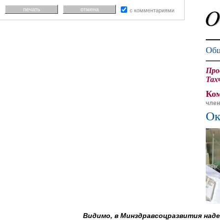
печать
отмена
с комментариями
Общ
Про
Тах
Ком
член
Ок
Видимо, в Минздравсоцразвития наде