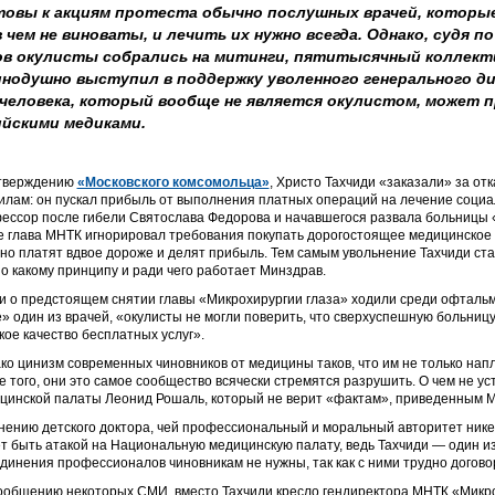
отовы к акциям протеста обычно послушных врачей, которы
в чем не виноваты, и лечить их нужно всегда. Однако, судя п
ов окулисты собрались на митинги, пятитысячный коллект
инодушно выступил в поддержку уволенного генерального д
 человека, который вообще не является окулистом, может 
йскими медиками.
тверждению
«Московского комсомольца»
, Христо Тахчиди «заказали» за о
илам: он пускал прибыль от выполнения платных операций на лечение социа
ессор после гибели Святослава Федорова и начавшегося развала больницы «в
е глава МНТК игнорировал требования покупать дорогостоящее медицинское
но платят вдвое дороже и делят прибыль. Тем самым увольнение Тахчиди ста
 по какому принципу и ради чего работает Минздрав.
и о предстоящем снятии главы «Микрохирургии глаза» ходили среди офтальмо
е» один из врачей, «окулисты не могли поверить, что сверхуспешную больниц
кое качество бесплатных услуг».
ко цинизм современных чиновников от медицины таков, что им не только напл
е того, они это самое сообщество всячески стремятся разрушить. О чем не у
цинской палаты Леонид Рошаль, который не верит «фактам», приведенным М
нению детского доктора, чей профессиональный и моральный авторитет нике
т быть атакой на Национальную медицинскую палату, ведь Тахчиди — один и
динения профессионалов чиновникам не нужны, так как с ними трудно догово
ообщению некоторых СМИ, вместо Тахчиди кресло гендиректора МНТК «Микро