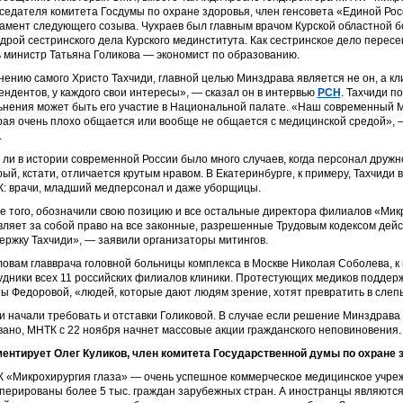
седателя комитета Госдумы по охране здоровья, член генсовета «Единой Рос
амент следующего созыва. Чухраев был главным врачом Курской областной бо
дрой сестринского дела Курского мединститута. Как сестринское дело пересек
 министр Татьяна Голикова — экономист по образованию.
нению самого Христо Тахчиди, главной целью Минздрава является не он, а кли
ендентов, у каждого свои интересы», — сказал он в интервью
РСН
. Тахчиди п
ьнения может быть его участие в Национальной палате. «Наш современный Ми
рая очень плохо общается или вообще не общается с медицинской средой», —
.
 ли в истории современной России было много случаев, когда персонал дружн
рый, кстати, отличается крутым нравом. В Екатеринбурге, к примеру, Тахчид
: врачи, младший медперсонал и даже уборщицы.
е того, обозначили свою позицию и все остальные директора филиалов «Микр
вляет за собой право на все законные, разрешенные Трудовым кодексом дейс
ержку Тахчиди», — заявили организаторы митингов.
ловам главврача головной больницы комплекса в Москве Николая Соболева, 
удники всех 11 российских филиалов клиники. Протестующих медиков поддер
ы Федоровой, «людей, которые дают людям зрение, хотят превратить в слеп
и начали требовать и отставки Голиковой. В случае если решение Минздрава
вано, МНТК с 22 ноября начнет массовые акции гражданского неповиновения.
ентирует Олег Куликов, член комитета Государственной думы по охране 
 «Микрохирургия глаза» — очень успешное коммерческое медицинское учреж
перированы более 5 тыс. граждан зарубежных стран. А иностранцы являют