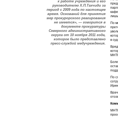
к работе учреждения и его
пред
руководителю Х.П.Тахчиди за
парл
период с 2009 года по настоящее
кафе
время. Оснований для принятия
лишь
мер прокурорского реагирования
не имеется», — говорится в
По м
документе прокуратуры
прет
Северного административного
увол
округа от 10 ноября 2011 года,
кото
которое было представлено
в суд
пресс-службой медучреждения.
Вряд
кото
МНТК
Боле
оста
подд
По с
сотр
Ирин
Врач
отоз
Комм
МНТК
проо