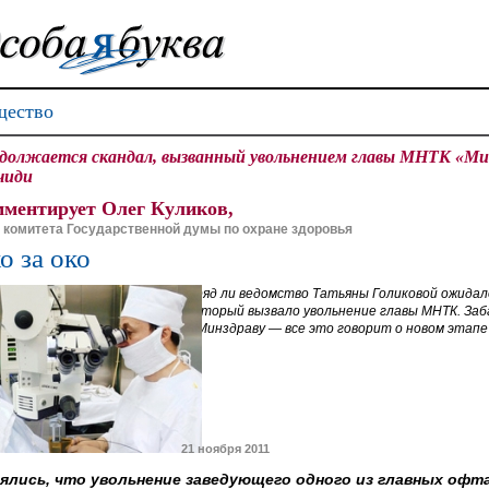
ество
должается скандал, вызванный увольнением главы МНТК «Мик
чиди
ментирует Олег Куликов,
 комитета Государственной думы по охране здоровья
о за око
Вряд ли ведомство Татьяны Голиковой ожидал
который вызвало увольнение главы МНТК. Заба
к Минздраву — все это говорит о новом этапе 
21 ноября 2011
ялись, что увольнение заведующего одного из главных оф