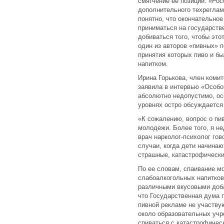
смягчение ее позиции. «Ро
дополнительного техреглам
понятно, что окончательное
приниматься на государств
добиваться того, чтобы эт
один из авторов «пивных» п
принятия которых пиво и б
напитком.
Ирина Горькова, член коми
заявила в интервью «Особо
абсолютно недопустимо, осо
уровнях остро обсуждается
«К сожалению, вопрос о пи
молодежи. Более того, я не
врач нарколог-психолог гов
случаи, когда дети начинаю
страшные, катастрофически
По ее словам, спаивание м
слабоалкогольных напитков,
различными вкусовыми доба
что Государственная дума п
пивной рекламе не участву
около образовательных уч
спиваться с катастрофичес