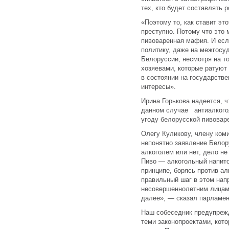
тех, кто будет составлять 
«Поэтому то, как ставит эт
преступно. Потому что это
пивоваренная мафия. И есл
политику, даже на межгосуд
Белоруссии, несмотря на то
хозяевами, которые ратуют 
в состоянии на государств
интересы».
Ирина Горькова надеется, ч
данном случае антиалкогол
угоду белорусской пивовар
Олегу Куликову, члену коми
непонятно заявление Белор
алкоголем или нет, дело не
Пиво — алкогольный напито
принципе, борясь против ал
правильный шаг в этом нап
несовершеннолетним лицам,
далее», — сказал парламен
Наш собеседник предупрежд
теми законопроектами, кот