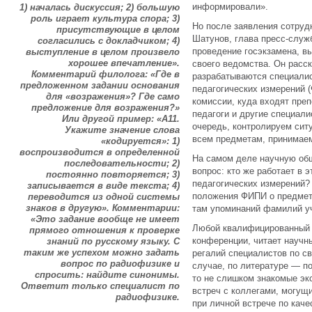
информировали».
1) началась дискуссия; 2) большую
роль играет культура спора; 3)
Но после заявления сотруд
присутствующие в целом
Шатунов, глава пресс-служ
согласились с докладчиком; 4)
проведение госэкзамена, в
выступление в целом произвело
хорошее впечатление».
своего ведомства. Он расск
Комментарий филолога: «Где в
разрабатываются специали
предложенном задании основания
педагогических измерений 
для «возражения»? Где само
комиссии, куда входят пре
предложение для возражения?»
педагоги и другие специал
Или другой пример: «A11.
очередь, контролируем сит
Укажите значение слова
всем предметам, принимае
«
кодируется
»:
1)
воспроизводится в определенной
На самом деле научную общ
последовательности; 2)
вопрос: кто же работает в
постоянно повторяется; 3)
педагогических измерений?
записывается в виде текста; 4)
положения ФИПИ о предметн
переводится из одной системы
знаков в другую». Комментарии:
там упоминаний фамилий уч
«Это задание вообще не имеет
Любой квалифицированный 
прямого отношения к проверке
конференции, читает научн
знаний по русскому языку. С
таким же успехом можно задать
регалий специалистов по с
вопрос по радиофизике и
случае, по литературе — по
спросить: найдите синонимы.
то не слишком знакомые эк
Ответит только специалист по
встреч с коллегами, могущ
радиофизике.
при личной встрече по каче