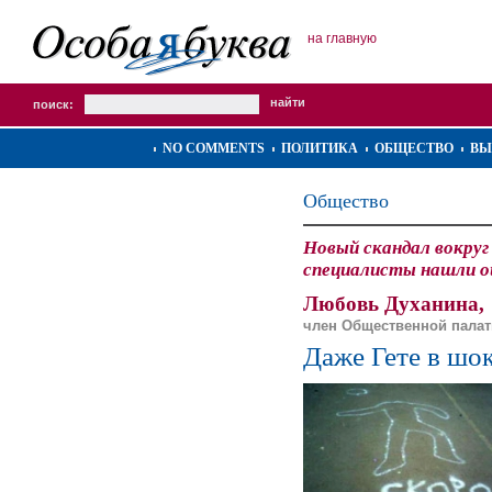
на главную
поиск:
NO COMMENTS
ПОЛИТИКА
ОБЩЕСТВО
ВЫ
Общество
Новый скандал вокруг
специалисты нашли о
Любовь Духанина,
член Общественной пала
Даже Гете в шо