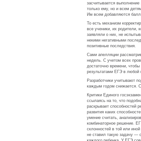
засчитывается выполнение 
только ему, но и всем детя
Им всем добавляются балл
То есть механизм корректи
все ученики, их родители, 
заявляли о них, не испытыв
некими негативными послед
позитивные последствия.
Сами апелляции рассматри
недель. С учетом всех пров
достаточно времени, чтобы
результатами ЕГЭ в любой 
Разработчики учитывают по
каждым годом снижается. С
Критики Единого госэкзамен
ссылаясь на то, что подобн
раскрывает способностей р
развития каких способност
умение считать, анализиров
комбинаторное решение. ЕГ
склонностей в той или иной
не ставил такую задачу — 
каждого ребенка. У ЕГЭ сов