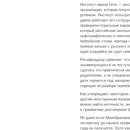
Институт имени Гете — авт
организация, которая попул
рубежом. Институт пользуе
давно работают его сотруд
проверили отдельные вариа
который российские школь
орфографических и лексиче
библейские слова, никогда
прямые кальки с русского я
один учащийся не сдал нем
Рособрнадзор заявляет, чт
экзаменующихся не поступа
сделать это практически н
родителями, а не специалис
дети теряются под напором
сидящие на разборе ошибок
Как утверждают некоторые р
другим иностранным языкам
можно найти неточности, ан
в грамматике разговорные 
Но даже если Минобразова
экспертизу до начала экзам
года не получится. Хотя уж