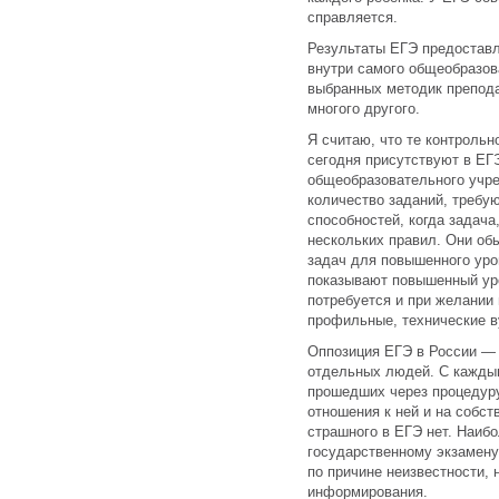
справляется.
Результаты ЕГЭ предостав
внутри самого общеобразов
выбранных методик преподав
многого другого.
Я считаю, что те контроль
сегодня присутствуют в ЕГ
общеобразовательного учре
количество заданий, требу
способностей, когда задача,
нескольких правил. Они об
задач для повышенного уро
показывают повышенный уро
потребуется и при желании 
профильные, технические в
Оппозиция ЕГЭ в России — 
отдельных людей. С каждым
прошедших через процедуру
отношения к ней и на собст
страшного в ЕГЭ нет. Наиб
государственному экзамену 
по причине неизвестности, 
информирования.