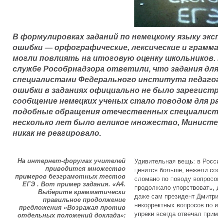
В формулировках заданий по немецкому языку эк
ошибки — орфографические, лексические и грамм
могли повлиять на итоговую оценку школьников. 
службе Рособрнадзора ответили, что задания д
специалистами Федерального института педагоги
ошибки в заданиях официально не было зарегистр
сообщение немецких ученых стало поводом для ра
подобные обращения отечественных специалисто
несколько лет было великое множество, Минист
никак не реагировало.
На интернет-форумах учителей
Удивительная вещь: в Росс
приводится множество
ценится больше, нежели со
примеров безграмотных тестов
сломано по поводу вопросо
ЕГЭ . Вот пример задания. «A4.
продолжало упорствовать, 
Выберите грамматически
даже сам президент Дмитр
правильное продолжение
некорректных вопросов по 
предложения «Возражая против
упреки всегда отвечал при
отдельных положений доклада»: