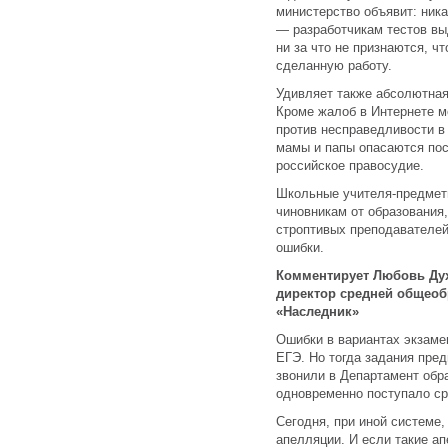
министерство объявит: ник
— разработчикам тестов вы
ни за что не признаются, ч
сделанную работу.
Удивляет также абсолютная
Кроме жалоб в Интернете м
против несправедливости в 
мамы и папы опасаются пос
российское правосудие.
Школьные учителя-предметн
чиновникам от образования,
строптивых преподавателей
ошибки.
Комментирует Любовь Дух
директор средней общеоб
«Наследник»
Ошибки в вариантах экзаме
ЕГЭ. Но тогда задания пред
звонили в Департамент обра
одновременно поступало ср
Сегодня, при иной системе
апелляции. И если такие а