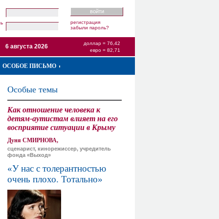
регистрация
ль
забыли пароль?
доллар = 76,42
6 августа 2026
евро = 82,71
ОСОБОЕ ПИСЬМО
Особые темы
Как отношение человека к
детям-аутистам влияет на его
восприятие ситуации в Крыму
Дуня СМИРНОВА,
сценарист, кинорежиссер, учредитель
фонда «Выход»
«У нас с толерантностью
очень плохо. Тотально»