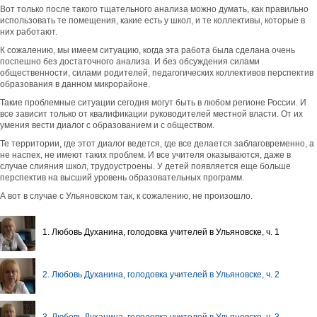
Вот только после такого тщательного анализа можно думать, как правильно
использовать те помещения, какие есть у школ, и те коллективы, которые в
них работают.
К сожалению, мы имеем ситуацию, когда эта работа была сделана очень
поспешно без достаточного анализа. И без обсуждения силами
общественности, силами родителей, педагогических коллективов перспектив
образования в данном микрорайоне.
Такие проблемные ситуации сегодня могут быть в любом регионе России. И
все зависит только от квалификации руководителей местной власти. От их
умения вести диалог с образованием и с обществом.
Те территории, где этот диалог ведется, где все делается заблаговременно, а
не наспех, не имеют таких проблем. И все учителя оказываются, даже в
случае слияния школ, трудоустроены. У детей появляется еще больше
перспектив на высший уровень образовательных программ.
А вот в случае с Ульяновском так, к сожалению, не произошло.
1. Любовь Духанина, голодовка учителей в Ульяновске, ч. 1
2. Любовь Духанина, голодовка учителей в Ульяновске, ч. 2