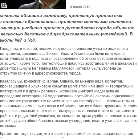
9 июля 2010
льяновска объявили голодовку, протестуя против так
и системы образования», принятого местными властями.
мизации учебного процесса руководство города объявило
несколько десятков общеобразовательных учреждений. В
 школы №7 и №8.
Голодовка, в которой, помимо педагогов, принимали участие родители и
выпускники, завершилась 1 июня. Власти Ульяновска были вынуждены
капитулировать и подписать постановление об отказе от плана ликвидации
этих школ. Кроме того, протестующие добились восстановления в должности
директора школы №7 Ирины Маллямовой, которая была уволена за
открытую критику в адрес руководства города.
Казалось бы, конфликт исчерпан. Однако, по мнению ряда экспертов,
произошедшие в Ульяновске события могут в той или иной интерпретации
повториться и в других регионах. Установка Дмитрия Медведева на
проведение всесторонней модернизации российской системы образования
понимается руководством на местах весьма своеобразно — исключительно
как ликвидация маленьких школ и объединение их с более крупными. Мнения
профессиональных коллективов, вынужденных в связи с этим менять место
работы, и родителей учащихся, не всем из которых удобно переводить своих
детей в другие общеобразовательные учреждения, власти учитывают далеко
не всегда.
Кроме того, ходят слухи, что в связи с реформой системы финансирования