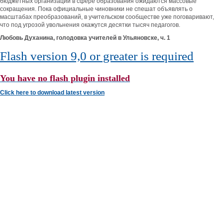
бюджетных организаций в сфере образования ожидаются массовые
сокращения. Пока официальные чиновники не спешат объявлять о
масштабах преобразований, в учительском сообществе уже поговаривают,
что под угрозой увольнения окажутся десятки тысяч педагогов.
Любовь Духанина, голодовка учителей в Ульяновске, ч. 1
Flash version 9,0 or greater is required
You have no flash plugin installed
Click here to download latest version