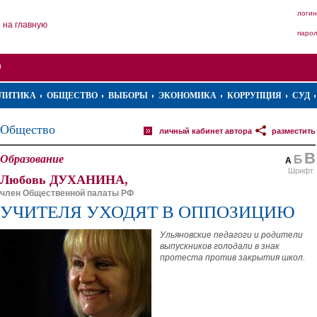
логин
на главную
паро
ЛИТИКА
ОБЩЕСТВО
ВЫБОРЫ
ЭКОНОМИКА
КОРРУПЦИЯ
СУД
Общество
личный кабинет автора
разместить
В
Образование
Б
А
Шрифт
Любовь ДУХАНИНА,
член Общественной палаты РФ
УЧИТЕЛЯ УХОДЯТ В ОППОЗИЦИЮ
Ульяновские педагоги и родители
выпускников голодали в знак
протеста против закрытия школ.