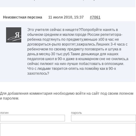
Неизвестная персона
11 июля 2010, 15:37
#7061
Это учителя сейчас в нищете?Попробуйте нанять в
обычном среднем и малом городе России репетитора-
ребенка подтянуть по предмету,меньше з00 в час не
договориться-рыло воротят,зажрались.Лишних 3-4 часа с
ребеночком по своему лредмету поговорить и штука в
день,в месяц-30 тыс.руб.Такие деньжищи для наших
педагогов школ в 90-х даже в кошмарном сне не снились,а
сейчас пилюют на них-лучше побастовать в оппозиции.
Что с людьми творится-опять на помойку как в 90-х
захотелось?
Для добавления комментария необходимо войти на сайт под своим логином
и паролем.
логин
пароль