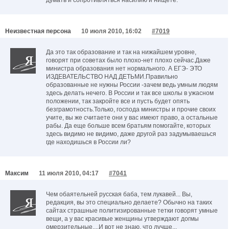
думать и сопротивляться насилию и нищете.
Неизвестная персона
10 июля 2010, 16:02
#7019
Да это так образование и так на нижайшем уровне,
говорят при советах было плохо-нет плохо сейчас.Даже
министра образования нет нормального. А ЕГЭ- ЭТО
ИЗДЕВАТЕЛЬСТВО НАД ДЕТЬМИ.Правильно
образованные не нужны России -зачем ведь умным людям
здесь делать нечего. В России и так все школы в ужасном
положении, так закройте все и пусть будет опять
безграмотность.Только, господа министры и прочие своих
учите, вы же считаете они у вас имеют право, а остальные
рабы. Да еще больше всем братьям помогайте, которых
здесь видимо не видимо, даже другой раз задумываешься
где находишься в России ли?
Максим
11 июля 2010, 04:17
#7041
Чем обаятельней русская баба, тем лукавей... Вы,
редакция, вы это специально делаете? Обычно на таких
сайтах страшные политизированные тетки говорят умные
вещи, а у вас красивые женщины утверждают догмы
омерзительные....И вот не знаю, что лучше...