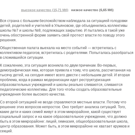
высокое качество (15,71 Мб)
низкое качество (6,65 Мб)
Вся страна с большим беспокойством наблюдала за ситуацией голодовки
детей, родителей и учителей в Ульяновске, где объединились коллективы
школы №7 и школы №8, подлежащих закрытию. И пытались в такой уже
очень обостренной форме заявить свой протест власти по поводу этого
решения.
Общественная палата выехала на место событий — встретилась с
коллективом педагогов, встретилась с родителями. Попыталась разобраться
в сложившейся ситуации.
К сожалению, эта ситуация возникла по двум причинам. Во-первых,
демографическая яма, которая привела к тому, что школа, рассчитанная на
тысячу детей, на сегодня имеет всего двести с небольшим детей. И вторая
проблема, когда в рамках модернизации идет реструктуризация
образовательных учреждений и школы реально сливаются, сливаются
педагогические коллективы. Для того чтобы создать образовательные
учреждения более высокого качества.
Со второй ситуацией не везде справляются местные власти. Потому что
решение этих вопросов непростое. Оно требует анализа ситуаций. Того,
какие дети и каких семей живут в этом микрорайоне, какой существует
социальный запрос и на какое образовательное учреждение, что должно
быть в этом микрорайоне: лицей, гимназия, общеобразовательная школа,
центр образования. Может быть, в этом микрорайоне не хватает кружков и
секций.