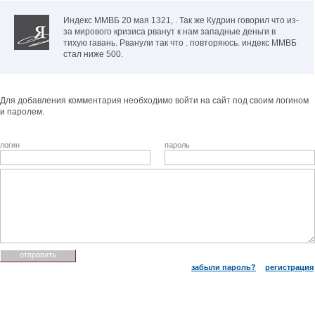
Индекс ММВБ 20 мая 1321, . Так же Кудрин говорил что из-
за мирового кризиса рванут к нам западные деньги в
тихую гавань. Рванули так что . повторяюсь. индекс ММВБ
стал ниже 500.
Для добавления комментария необходимо войти на сайт под своим логином
и паролем.
логин
пароль
забыли пароль?
регистрация