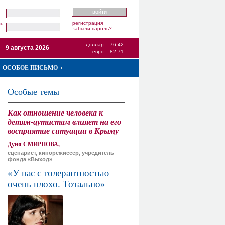
регистрация
ль
забыли пароль?
доллар = 76,42
9 августа 2026
евро = 82,71
ОСОБОЕ ПИСЬМО
Особые темы
Как отношение человека к
детям-аутистам влияет на его
восприятие ситуации в Крыму
Дуня СМИРНОВА,
сценарист, кинорежиссер, учредитель
фонда «Выход»
«У нас с толерантностью
очень плохо. Тотально»