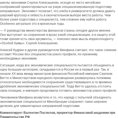
школы экономики Сергея Алексашенко, исходя из чисто житейских
соображений ориентироваться на узкую специализированную подготовку
неправильно. Экономист полагает, что учеба в университете должна давать
широкий кругозор и гибкость в окончательном выборе места работы. Чем
более узкая подготовка у специалиста, тем сложнее ему найти работу.
Особенно актуально это в кризисные годы.
— У руководства министерства финансов страны сегодня другое мнение.
Оно выступает за сохранение в вузах узкой специализации, и в защиту этой
точки зрения есть свои аргументы, — пояснил свою мысль корреспонденту
«Особой буквы». Сергей Алексашенко.
Алексей Кудрин и другие руководители Минфина считают, что такое слияние
оставит Россию без специалистов узкого профиля, по-прежнему
необходимых экономике.
Ситуация, когда все экономические специальности пытаются объединить в
одну большую категорию, складывается в России не в первый раз. Так, в
начале ХХ века между министром финансов Российской империи Сергеем
Витте и Министерством народного просвещения развернулась полемика
относительно необходимости сохранения существовавшего в те времена
дробления экономических специальностей. Тогда Витте удалось отстоять
свою позицию, и империя продолжила готовить экономистов узкого профиля.
Чиновников Минфина возмутило и то, что наряду с попыткой объединить
экономические специальности Минобрнауки сохраняет такое широкое
деление для гуманитарных направлений подготовки.
Комментирует Валентин Поспелов, проректор Финансовой академии при
Правительстве РФ