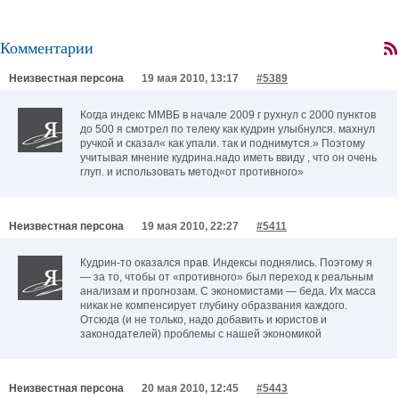
Комментарии
Неизвестная персона
19 мая 2010, 13:17
#5389
Когда индекс ММВБ в начале 2009 г рухнул с 2000 пунктов
до 500 я смотрел по телеку как кудрин улыбнулся. махнул
ручкой и сказал« как упали. так и поднимутся.» Поэтому
учитывая мнение кудрина.надо иметь ввиду , что он очень
глуп. и использовать метод«от противного»
Неизвестная персона
19 мая 2010, 22:27
#5411
Кудрин-то оказался прав. Индексы поднялись. Поэтому я
— за то, чтобы от «противного» был переход к реальным
анализам и прогнозам. С экономистами — беда. Их масса
никак не компенсирует глубину образвания каждого.
Отсюда (и не только, надо добавить и юристов и
законодателей) проблемы с нашей экономикой
Неизвестная персона
20 мая 2010, 12:45
#5443