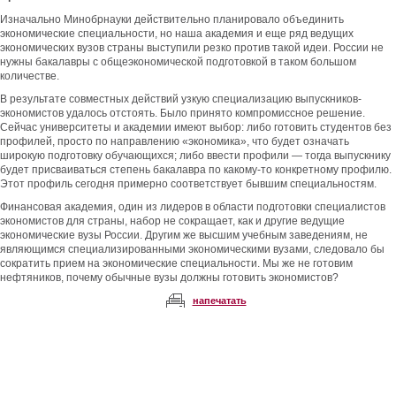
Изначально Минобрнауки действительно планировало объединить
экономические специальности, но наша академия и еще ряд ведущих
экономических вузов страны выступили резко против такой идеи. России не
нужны бакалавры с общеэкономической подготовкой в таком большом
количестве.
В результате совместных действий узкую специализацию выпускников-
экономистов удалось отстоять. Было принято компромиссное решение.
Сейчас университеты и академии имеют выбор: либо готовить студентов без
профилей, просто по направлению «экономика», что будет означать
широкую подготовку обучающихся; либо ввести профили — тогда выпускнику
будет присваиваться степень бакалавра по какому-то конкретному профилю.
Этот профиль сегодня примерно соответствует бывшим специальностям.
Финансовая академия, один из лидеров в области подготовки специалистов
экономистов для страны, набор не сокращает, как и другие ведущие
экономические вузы России. Другим же высшим учебным заведениям, не
являющимся специализированными экономическими вузами, следовало бы
сократить прием на экономические специальности. Мы же не готовим
нефтяников, почему обычные вузы должны готовить экономистов?
напечатать