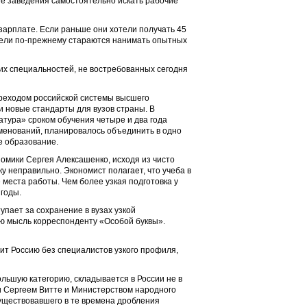
е заведения самостоятельно искать рабочие
зарплате. Если раньше они хотели получать 45
атели по-прежнему стараются нанимать опытных
их специальностей, не востребованных сегодня
ереходом российской системы высшего
 новые стандарты для вузов страны. В
атура» сроком обучения четыре и два года
менований, планировалось объединить в одно
е образование.
мики Сергея Алексашенко, исходя из чисто
 неправильно. Экономист полагает, что учеба в
 места работы. Чем более узкая подготовка у
годы.
пает за сохранение в вузах узкой
ою мысль корреспонденту «Особой буквы».
ит Россию без специалистов узкого профиля,
льшую категорию, складывается в России не в
и Сергеем Витте и Министерством народного
уществовавшего в те времена дробления