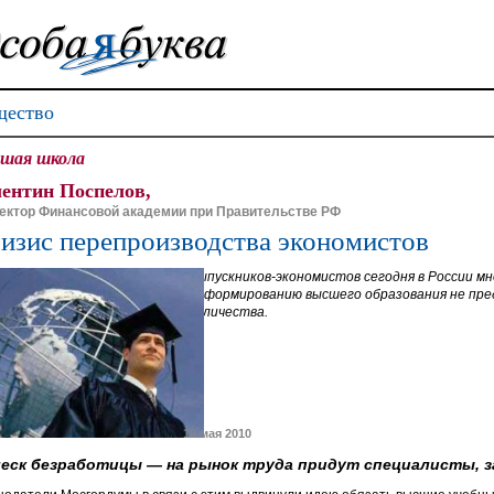
ество
шая школа
ентин Поспелов,
ектор Финансовой академии при Правительстве РФ
изис перепроизводства экономистов
Выпускников-экономистов сегодня в России м
реформированию высшего образования не пр
количества.
19 мая 2010
еск безработицы — на рынок труда придут специалисты, за