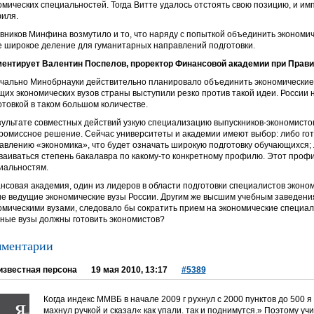
омических специальностей. Тогда Витте удалось отстоять свою позицию, и им
иля.
вников Минфина возмутило и то, что наряду с попыткой объединить экономи
е широкое деление для гуманитарных направлений подготовки.
ентирует Валентин Поспелов, проректор Финансовой академии при Прав
чально Минобрнауки действительно планировало объединить экономические 
щих экономических вузов страны выступили резко против такой идеи. России
отовкой в таком большом количестве.
зультате совместных действий узкую специализацию выпускников-экономистов
ромиссное решение. Сейчас университеты и академии имеют выбор: либо гот
авлению «экономика», что будет означать широкую подготовку обучающихся; 
ваиваться степень бакалавра по какому-то конкретному профилю. Этот проф
иальностям.
нсовая академия, один из лидеров в области подготовки специалистов эконом
ие ведущие экономические вузы России. Другим же высшим учебным заведе
омическими вузами, следовало бы сократить прием на экономические специал
ные вузы должны готовить экономистов?
ментарии
известная персона
19 мая 2010, 13:17
#5389
Когда индекс ММВБ в начале 2009 г рухнул с 2000 пунктов до 500 я
махнул ручкой и сказал« как упали. так и поднимутся.» Поэтому уч