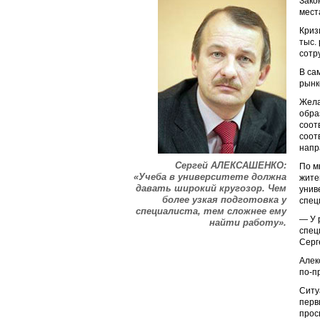
Зако
мест
Криз
тыс.
сотр
В са
рынк
Жела
обра
соот
соот
напр
Сергей АЛЕКСАШЕНКО:
По м
«Учеба в университете должна
жите
давать широкий кругозор. Чем
унив
более узкая подготовка у
спец
специалиста, тем сложнее ему
— У 
найти работу».
спец
Серг
Алек
по-п
Ситу
перв
прос