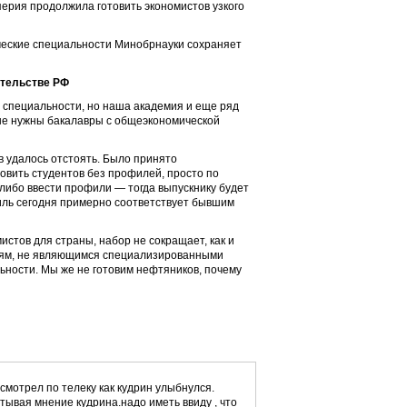
перия продолжила готовить экономистов узкого
ческие специальности Минобрнауки сохраняет
ительстве РФ
специальности, но наша академия и еще ряд
 не нужны бакалавры с общеэкономической
 удалось отстоять. Было принято
овить студентов без профилей, просто по
либо ввести профили — тогда выпускнику будет
иль сегодня примерно соответствует бывшим
истов для страны, набор не сокращает, как и
ниям, не являющимся специализированными
ьности. Мы же не готовим нефтяников, почему
 смотрел по телеку как кудрин улыбнулся.
итывая мнение кудрина.надо иметь ввиду , что