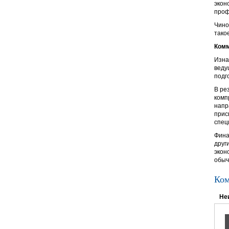
экон
проф
Чино
тако
Комм
Изна
веду
подг
В ре
комп
напр
прис
спец
Фина
друг
экон
обыч
Ком
Не