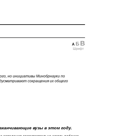
В
Б
А
Шрифт
ного, но инициативы Минобрнауки по
едусматривают сокращения их общего
канчивающие вузы в этом году.