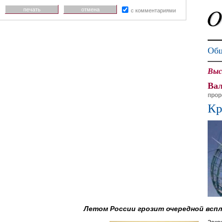
печать
отмена
с комментариями
Общ
Выс
Вал
прор
Кр
Летом России грозит очередной вспл