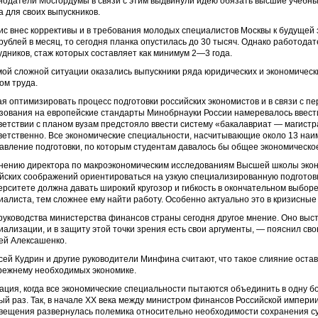
нодатели Мосгордумы в связи с этим выдвинули идею обязать высшие учебны
а для своих выпускников.
ис внес коррективы и в требования молодых специалистов Москвы к будущей 
 рублей в месяц, то сегодня планка опустилась до 30 тысяч. Однако работод
удников, стаж которых составляет как минимум 2—3 года.
мой сложной ситуации оказались выпускники ряда юридических и экономическ
ом труда.
я оптимизировать процесс подготовки российских экономистов и в связи с п
зования на европейские стандарты Минобрнауки России намеревалось ввести
ветствии с планом вузам предстояло ввести систему «бакалавриат — магистр
ветственно. Все экономические специальности, насчитывающие около 13 наи
авление подготовки, по которым студентам давалось бы общее экономическо
нению директора по макроэкономическим исследованиям Высшей школы эконо
йских соображений ориентироваться на узкую специализированную подготовку
ерситете должна давать широкий кругозор и гибкость в окончательном выборе
иалиста, тем сложнее ему найти работу. Особенно актуально это в кризисные 
руководства министерства финансов страны сегодня другое мнение. Оно высту
иализации, и в защиту этой точки зрения есть свои аргументы, — пояснил св
ей Алексашенко.
сей Кудрин и другие руководители Минфина считают, что такое слияние остав
режнему необходимых экономике.
ация, когда все экономические специальности пытаются объединить в одну бо
ый раз. Так, в начале ХХ века между министром финансов Российской импери
вещения развернулась полемика относительно необходимости сохранения с