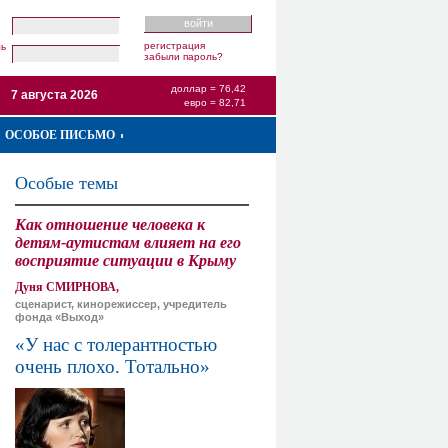
регистрация
ль
забыли пароль?
доллар = 76,42
7 августа 2026
евро = 82,71
ОСОБОЕ ПИСЬМО
Особые темы
Как отношение человека к
детям-аутистам влияет на его
восприятие ситуации в Крыму
Дуня СМИРНОВА,
сценарист, кинорежиссер, учредитель
фонда «Выход»
«У нас с толерантностью
очень плохо. Тотально»