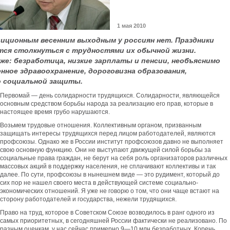
1 мая 2010
иционным весенним выходным у россиян нет. Праздники
ется столкнуться с трудностями их обычной жизни.
же: безработица, низкие зарплаты и пенсии, необъяснимо
нное здравоохранение, дороговизна образования,
о социальной защиты.
Первомай — день солидарности трудящихся. Солидарности, являющейся
основным средством борьбы народа за реализацию его прав, которые в
настоящее время грубо нарушаются.
Возьмем трудовые отношения. Коллективным органом, призванным
защищать интересы трудящихся перед лицом работодателей, являются
профсоюзы. Однако же в России институт профсоюзов давно не выполняет
свою основную функцию. Они не выступают движущей силой борьбы за
социальные права граждан, не берут на себя роль организаторов различных
массовых акций в поддержку населения, не сплачивают коллективы и так
далее. По сути, профсоюзы в нынешнем виде — это рудимент, который до
сих пор не нашел своего места в действующей системе социально-
экономических отношений. Я уже не говорю о том, что они чаще встают на
сторону работодателей и государства, нежели трудящихся.
Право на труд, которое в Советском Союзе возводилось в ранг одного из
самых приоритетных, в сегодняшней России фактически не реализовано. По
разным оценкам, у нас сейчас примерно 9—10 млн безработных. Корень