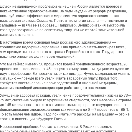
Другой немаловажной проблемой нынешней России является дорогое и
некачественное здравоохранение. За годы неудачных реформ разрушена,
пожалуй, самая эффективная в мире система здравоохранения — так
называемая система Семашко. Притом что многие страны — в том числе и
западные — взяли ее за образец. Например, Великобритания выстроила
свое здравоохранение по советскому типу. Мы же от этой замечательной
системы отказались.
В настоящее время основная беда российского здравоохранения —
хроническое недофинансирование. Оно примерно в пять-шесть раз ниже,
чем приходится на человека в странах Европейского союза. Государство
накопило огромные долги перед медициной.
Что мы сейчас имеем? 50 процентов врачей предпенсионного возраста, 20
процентов — пенсионного. 45 процентов выпускников медицинских вузов не
идут в профессию. Ее престиж низок как никогда. Нужно кардинально менять
ситуацию — прежде всего увеличивать заработную плату. Кроме того,
требуется восстановление производственной и школьной медицины,
системы всеобщей диспансеризации работающего населения.
Улучшение здоровья граждан, увеличение продолжительности жизни до 73—
75 лет, снижение общего коэффициента смертности, рост населения страны
до 145 миллионов — все это возможно только при росте государственного
финансирования здравоохранения как минимум до 6 —7 процентов от ВВП.
То есть более чем вдвое. Надо понимать, что расходы на медицину — это не
траты, а инвестиции в будущее России.
Нерешенной проблемой остается алкоголизм. В России несколько
миллионов семей алкоголиков, которые плодят таких же алкоголиков.