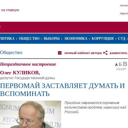
логин
на главную
паро
ЛИТИКА
ОБЩЕСТВО
ВЫБОРЫ
ЭКОНОМИКА
КОРРУПЦИЯ
СУД
Общество
личный кабинет автора
разместить
В
Непраздничное настроение
Б
А
Шрифт
Олег КУЛИКОВ,
депутат Государственной думы
ПЕРВОМАЙ ЗАСТАВЛЯЕТ ДУМАТЬ И
ВСПОМИНАТЬ
Праздник омрачается огромным
количеством проблем, нависших над
Россией.