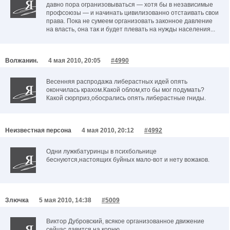
давно пора огранизовываться — хотя бы в независимые
профсоюзы — и начинать цивилизованно отстаивать свои
права. Пока не сумеем организовать законное давление
на власть, она так и будет плевать на нужды населения...
Волжанин.
4 мая 2010, 20:05
#4990
Весенняя распродажа либерастных идей опять
окончилась крахом.Какой облом,кто бы мог подумать?
Какой сюрприз,обосрались опять либерастные гниды.
Неизвестная персона
4 мая 2010, 20:12
#4992
Одни лужкбатуринцы в психбольнице
беснуются,настоящих буйных мало-вот и нету вожаков.
Злючка
5 мая 2010, 14:38
#5009
Виктор Дубровский, всякое организованное движение
сейчас давится на корню.