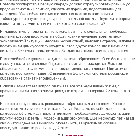
Поэтому государство в первую очередь должно отрегулировать розничную
продажу спиртных напитков, сделать их дорогими, недоступными для
молодежи. Уже сейчас нижняя возрастная планка алкоголизма и
табакокурения опустилась до уровня начальной школы. Неужели в скором
времени пить и курить начнут дети детсадовского возраста?
И главное, нужно признать, что алкоголизм — это социальная проблема,
причины которой надо искать в общей крайне неудовлетворительной
экономической ситуации. Человек безработный, человек в стрессе, человек в
плохих жилищных условиях уходит в некое другое измерение и начинает
пить. Не обеспечив народ всем необходимым, с пьянством не справиться.
В тяжелейшей ситуации находится система образования. О ее бесплатности
и доступности всем слоям общества говорить не приходится. Высшее
образование, по сути, уже давно предоставляется за деньги. При этом его
качество постоянно падает. С введением Болонской системы российское
образование станет неполноценным.
В связи с этим встает вопрос: учитывая все эти беды нашей жизни, с
праздничным ли настроением граждане встречают Первомай? Думаю, что
нет.
И все же я хочу пожелать россиянам набраться сил и терпения. Хочется
надеяться, что улучшения в стране будут. Уже само по себе хорошо, что
разговоры об этом идут: власти признают необходимость демократизации
политической системы и модернизации экономики. Еще несколько лет назад
они об этом даже не заикались. Может быть, за красивыми словами
последуют какие-то реальные действия.