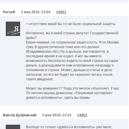
ParseR
1 мая 2010, 13:04
#4951
> отсутствие какой бы то ни было социальной защиты.
Интересно, вы в какой стране депутат Государственной
думы?
Какая-никакая, но социальная защита есть. Я по Москве
сужу. В других регионах тоже кое-что делают
(Владимирская обл.) Ну а дальше, как говорится, в
последнее время я не ездил. А вот вы имеете
возможность бесплатно ездить по всей стране на наши
деньги, а докладываете нам откровенную неправду о
положении в стране. Может, дальше в статье и дело
написали, но кто же будет ее серьезно читать после
такого введения.
Может вы коммунист? Тогда это многое объясняет. У вас
70-летняя выучка демагогии. «Первомай заставляет
думать и вспоминать», здесь вы правы.
Виктор Дубровский
1 мая 2010, 13:33
#4953
Вообще-то только «думать и вспоминать» уже мало,