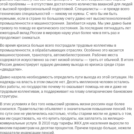
этой проблемы — в отсутствии достаточного количества вакансий для людей
с высокой профессиональной подготовкой. Специалисты — и прежде всего
технических специальностей — никому не нужны. С чего бы им быть
нужными, если в стране по большому счету давно нет высокотехнологичной
промышленности и машиностроения. Загибается наука. Мы уже давно бьем
тревогу по поводу ее критического состояния. За последние пятнадцать лет
ежегодный вклад России в мировую науку упал более чем в пять раз и
продолжает снижаться.
Во время кризиса больше всего пострадали трудовые коллективы в
промышленности, в обрабатывающих отраслях. Особенно это касается
машиностроения, транспорта, автомобилестроения. Рабочие места
содержатся искусственно за счет низкой оплаты — треть от обычной. В итоге
Россия демонстрирует худшую динамику выхода из кризиса среди стран
«двадцатки».
Давно назрела необходимость определить пути выхода из этой ситуации. Но
надежды на власть в этом смысле нет. Десять миллионов человек остались
без работы, но государство почему-то оказывает помощь не им и даже не
трудовым коллективам, а поддерживает на плаву олигархические банковские
структуры.
В этих условиях и без того невысокий уровень жизни россиян еще более
снизился. Правительство объявляет о значительном повышении пенсий. Но
по сути они не увеличились настолько, чтобы старики могли не думать о том,
как им существовать, на что купить продукты, как заплатить за жилищно-
коммунальные услуги. В 2010 году тарифы ЖКХ для населения выросли по
многим параметрам на десятки процентов. Причем гораздо больше, нежели
показатели индексации пенсий.