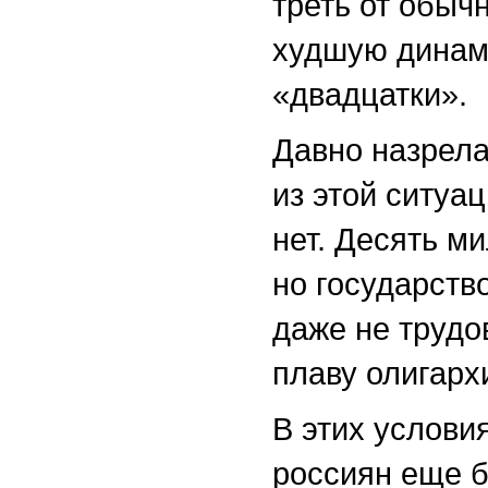
треть от обыч
худшую динами
«двадцатки».
Давно назрела
из этой ситуа
нет. Десять м
но государств
даже не трудо
плаву олигарх
В этих услови
россиян еще б