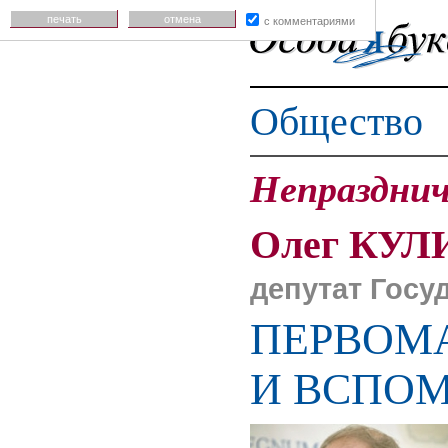
печать
отмена
с комментариями
Общество
Непразднич
Олег КУЛ
депутат Госу
ПЕРВОМА
И ВСПО