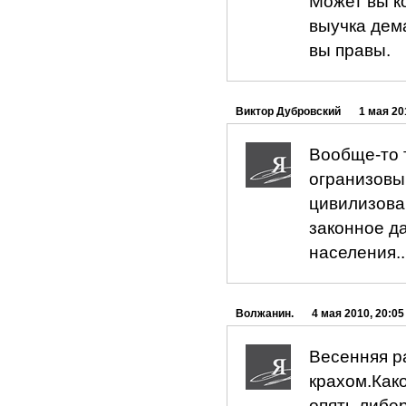
Может вы ко
выучка дем
вы правы.
Виктор Дубровский
1 мая 20
Вообще-то 
огранизовы
цивилизова
законное да
населения..
Волжанин.
4 мая 2010, 20:05
Весенняя р
крахом.Как
опять либе