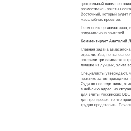
центральный павильон авиа
разместились ракеты-носит
Восточный, который будет п
масштабных проектов.
По мнению организаторов, 
полумиллиона зрителей.
Комментирует Анатолий Л
Главная задача авиасалон
отрасли. Увы, но нынешнее
потеряли три самолета и тр
лучшие из лучших, элита в
Специалисты утверждают, ч
практике затем приходится
Судя по последствиям, этих
в чей-либо адрес, но ситуа
для элиты Российских ВВС
для тренировок, то что пр
трудно представить. Печаль