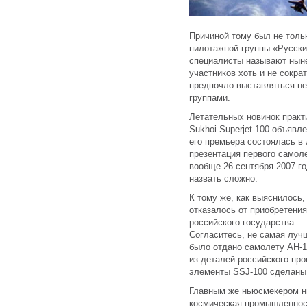
Причиной тому был не толь
пилотажной группы «Русски
специалисты называют нын
участников хоть и не сокра
предпочло выставляться не
группами.
Летательных новинок практ
Sukhoi Superjet-100 объявл
его премьера состоялась в
презентация первого самол
вообще 26 сентября 2007 г
назвать сложно.
К тому же, как выяснилось
отказалось от приобретени
российского государства —
Согласитесь, не самая луч
было отдано самолету АН-1
из деталей российского про
элементы SSJ-100 сделаны
Главным же ньюсмекером ны
космическая промышленност