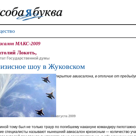
ество
асалон МАКС-2009
толий Локоть,
тат Государственной думы
изисное шоу в Жуковском
Открытие авиасалона, в отличие от предыдущ
19 августа 2009
иной тому был не только траур по погибшему накануне командиру пилотажной
ие специалисты называют нынешний авиасалон кризисным — количество участ