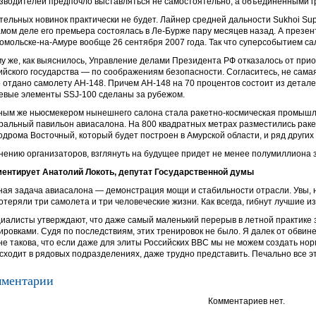
зводителей предпочло выставляться не самостоятельно, а объединенными г
тельных новинок практически не будет. Лайнер средней дальности Sukhoi Sup
амом деле его премьера состоялась в Ле-Бурже пару месяцев назад. А презе
омольске-на-Амуре вообще 26 сентября 2007 года. Так что суперсобытием са
му же, как выяснилось, Управление делами Президента РФ отказалось от при
ийского государства — по соображениям безопасности. Согласитесь, не сама
 отдано самолету АН-148. Причем АН-148 на 70 процентов состоит из деталей
евые элементы SSJ-100 сделаны за рубежом.
ным же ньюсмекером нынешнего салона стала ракетно-космическая промышл
ральный павильон авиасалона. На 800 квадратных метрах разместились раке
одрома Восточный, который будет построен в Амурской области, и ряд други
нению организаторов, взглянуть на будущее придет не менее полумиллиона 
ентирует Анатолий Локоть, депутат Государственной думы
ная задача авиасалона — демонстрация мощи и стабильности отрасли. Увы,
отеряли три самолета и три человеческие жизни. Как всегда, гибнут лучшие и
иалисты утверждают, что даже самый маленький перерыв в летной практике
ировками. Судя по последствиям, этих тренировок не было. Я далек от обвине
не такова, что если даже для элиты Российских ВВС мы не можем создать нор
сходит в рядовых подразделениях, даже трудно представить. Печально все эт
ментарии
Комментариев нет.