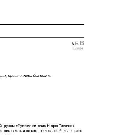
В
Б
А
Шрифт
их, прошло вчера без помпы
 группы «Русские витязи» Игорю Ткаченко.
ников хоть и не сократилось, но большинство