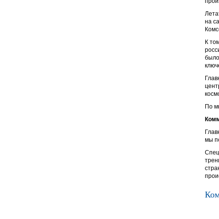
прои
Лета
на с
Комс
К то
росс
было
ключ
Глав
цент
косм
По м
Комм
Глав
мы п
Спец
трен
стра
прои
Ком