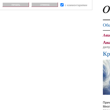
печать
отмена
с комментариями
Общ
Ави
Ана
депу
Кр
Прич
Мног