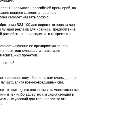
руппами.
erjet-100 объявлен российской премьерой, но
нтация первого самолета прошла в
лона самолет назвать сложно.
обретения SSJ-100 для перевозки первых лиц
я лучшая реклама для новинки. Предпочтение
 российского производства, в то время как
енность. Именно ее предприятия заняли
ты-носители «Ангара», а также макет
х масштабных проектов.
зрителей.
 но нынешнее шоу обошлось нам очень дорого —
з лучших, элита военно-воздушных сил.
 затем приходится наверстывать многочасовыми
ний в чей-либо адрес, но ситуация сегодня в
мальных условий для тренировок, то что
о.