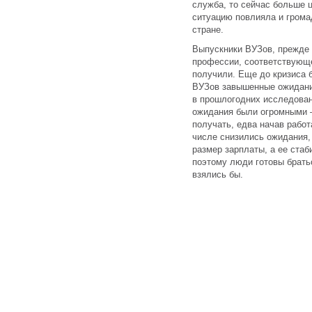
служба, то сейчас больше ц
ситуацию повлияла и грома
стране.
Выпускники ВУЗов, прежде 
профессии, соответствующе
получили. Еще до кризиса 
ВУЗов завышенные ожидания
в прошлогодних исследован
ожидания были огромными —
получать, едва начав работ
числе снизились ожидания,
размер зарплаты, а ее стаб
поэтому люди готовы братьс
взялись бы.