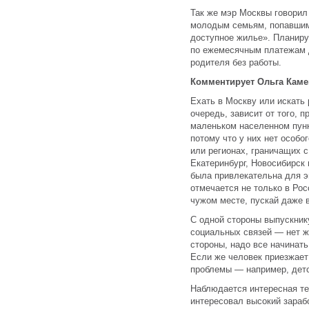
Так же мэр Москвы говорил
молодым семьям, попавши
доступное жилье». Планиру
по ежемесячным платежам д
родителя без работы.
Комментирует Ольга Кам
Ехать в Москву или искать 
очередь, зависит от того, 
маленьком населенном пунк
потому что у них нет особо
или регионах, граничащих 
Екатеринбург, Новосибирск 
была привлекательна для э
отмечается не только в Рос
чужом месте, пускай даже 
С одной стороны выпускнику
социальных связей — нет ж
стороны, надо все начинать 
Если же человек приезжает
проблемы — например, детс
Наблюдается интересная те
интересовал высокий зарабо