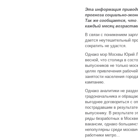
Эта информация привод
прогноза социально-экон
Так же сообщается, что 
каждый месяц возрастае
В связи с понижением зарп
дается неутешительный про
сократить не удастся.
Однако мэр Москвы Юрий Лу
весной, что столица в сос
выпускников не только моск
целях привлечения рабочей
занятости населения город
кампанию.
Однако аналитики не разде
градоначальника и обращаю
выгоднее договориться с 
пострадавшим в результате
выпускнику. В результате 
ряды безработных в Москве
вакансии, однако большинст
непопулярны среди москвич
работники метро...