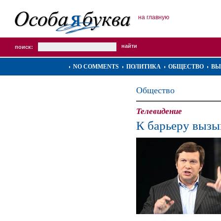
на главную
поиск:
NO COMMENTS
ПОЛИТИКА
ОБЩЕСТВО
ВЫ
Общество
Телевидение
К барьеру вызы