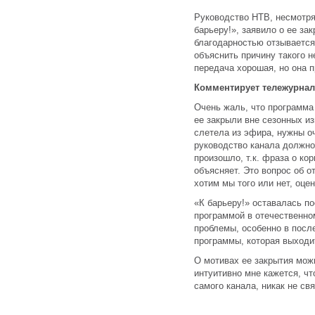
Руководство НТВ, несмотря
барьеру!», заявило о ее з
благодарностью отзывается
объяснить причину такого н
передача хорошая, но она 
Комментирует тележурнал
Очень жаль, что программа
ее закрыли вне сезонных и
слетела из эфира, нужны о
руководство канала должно 
произошло, т.к. фраза о ко
объясняет. Это вопрос об о
хотим мы того или нет, оце
«К барьеру!» оставалась п
программой в отечественно
проблемы, особенно в после
программы, которая выходи
О мотивах ее закрытия мож
интуитивно мне кажется, чт
самого канала, никак не св