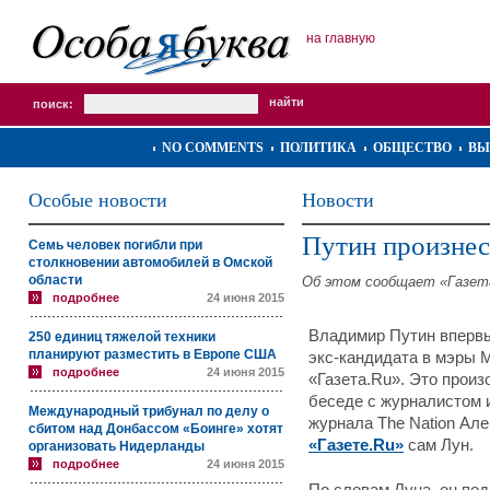
на главную
поиск:
NO COMMENTS
ПОЛИТИКА
ОБЩЕСТВО
ВЫ
Особые новости
Новости
Путин произнес
Семь человек погибли при
столкновении автомобилей в Омской
области
Об этом сообщает «Газет
подробнее
24 июня 2015
Владимир Путин впервы
250 единиц тяжелой техники
планируют разместить в Европе США
экс-кандидата в мэры 
подробнее
24 июня 2015
«Газета.Ru». Это прои
беседе с журналистом 
Международный трибунал по делу о
журнала The Nation Ал
сбитом над Донбассом «Боинге» хотят
«Газете.Ru»
сам Лун.
организовать Нидерланды
подробнее
24 июня 2015