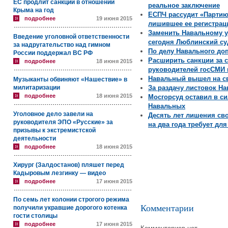
ЕС продлит санкции в отношении
реальное заключение
Крыма на год
ЕСПЧ рассудит «Партию
подробнее
19 июня 2015
лишившее ее регистрац
Заменить Навальному у
Введение уголовной ответственности
сегодня Люблинский с
за надругательство над гимном
По делу Навального до
России поддержал ВС РФ
Расширить санкции за 
подробнее
18 июня 2015
руководителей госСМИ 
Навальный вышел на с
Музыканты обвиняют «Нашествие» в
милитаризации
За раздачу листовок На
подробнее
18 июня 2015
Мосгорсуд оставил в си
Навальных
Уголовное дело завели на
Десять лет лишения с
руководителя ЭПО «Русские» за
на два года требует дл
призывы к экстремистской
деятельности
подробнее
18 июня 2015
Хирург (Залдостанов) пляшет перед
Кадыровым лезгинку — видео
подробнее
17 июня 2015
По семь лет колонии строгого режима
Комментарии
получили укравшие дорогого котенка
гости столицы
подробнее
17 июня 2015