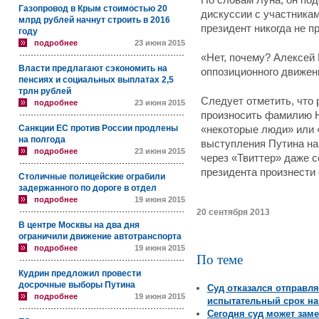
По словам Луна, он по
Газопровод в Крым стоимостью 20
дискуссии с участникам
млрд рублей начнут строить в 2016
президент никогда не п
году
подробнее
23 июня 2015
«Нет, почему? Алексей
Власти предлагают сэкономить на
оппозиционного движен
пенсиях и социальных выплатах 2,5
трлн рублей
Следует отметить, что 
подробнее
23 июня 2015
произносить фамилию Н
Санкции ЕС против России продлены
«некоторые люди» или 
на полгода
выступления Путина на
подробнее
23 июня 2015
через «Твиттер» даже 
президента произнести
Столичные полицейские ограбили
задержанного по дороге в отдел
подробнее
19 июня 2015
20 сентября 2013
В центре Москвы на два дня
ограничили движение автотранспорта
подробнее
19 июня 2015
По теме
Кудрин предложил провести
досрочные выборы Путина
Суд отказался отправл
подробнее
19 июня 2015
испытательный срок на
Сегодня суд может зам